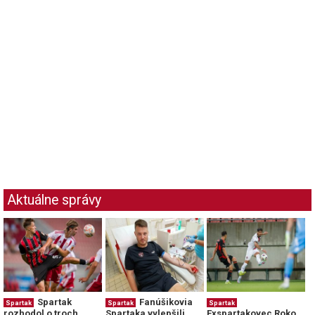
Aktuálne správy
Spartak
Fanúšikovia
Spartak
Spartak
Spartak
rozhodol o troch
Spartaka vylepšili
Exspartakovec Roko