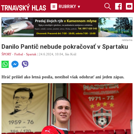
RUBRIKY
▾
reklama
Danilo Pantič nebude pokračovať v Spartaku
ŠPORT
-
Futbal
-
Spartak
| 24.6.2024, 10.04, Ján Král
Hráč prišiel ako letná posila, nestihol však odohrať ani jeden zápas.