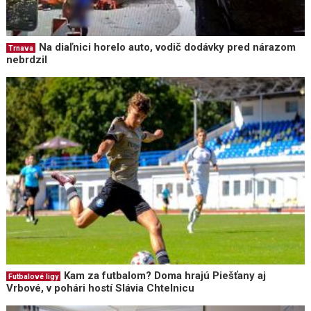
Na diaľnici horelo auto, vodič dodávky pred nárazom
Trnava
nebrdzil
Kam za futbalom? Doma hrajú Piešťany aj
Futbalové ligy
Vrbové, v pohári hostí Slávia Chtelnicu