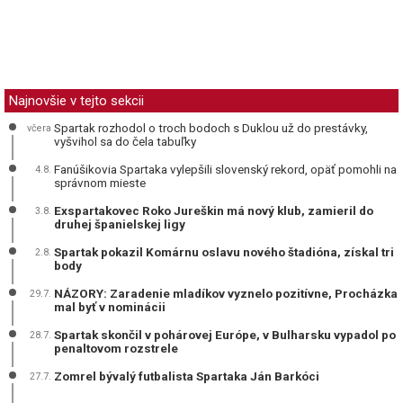
Najnovšie v tejto sekcii
Spartak rozhodol o troch bodoch s Duklou už do prestávky,
včera
vyšvihol sa do čela tabuľky
Fanúšikovia Spartaka vylepšili slovenský rekord, opäť pomohli na
4.8.
správnom mieste
Exspartakovec Roko Jureškin má nový klub, zamieril do
3.8.
druhej španielskej ligy
Spartak pokazil Komárnu oslavu nového štadióna, získal tri
2.8.
body
NÁZORY: Zaradenie mladíkov vyznelo pozitívne, Procházka
29.7.
mal byť v nominácii
Spartak skončil v pohárovej Európe, v Bulharsku vypadol po
28.7.
penaltovom rozstrele
Zomrel bývalý futbalista Spartaka Ján Barkóci
27.7.