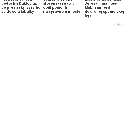
bodoch s Duklou už
slovenský rekord,
Jureškin má nový
do prestávky, vyšvihol
opäť pomohli
klub, zamieril
sa do čela tabuľky
na správnom mieste
do druhej španielskej
ligy
reklama