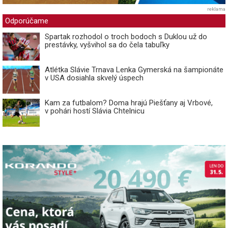
reklama
Odporúčame
Spartak rozhodol o troch bodoch s Duklou už do
prestávky, vyšvihol sa do čela tabuľky
Atlétka Slávie Trnava Lenka Gymerská na šampionáte
v USA dosiahla skvelý úspech
Kam za futbalom? Doma hrajú Piešťany aj Vrbové,
v pohári hostí Slávia Chtelnicu