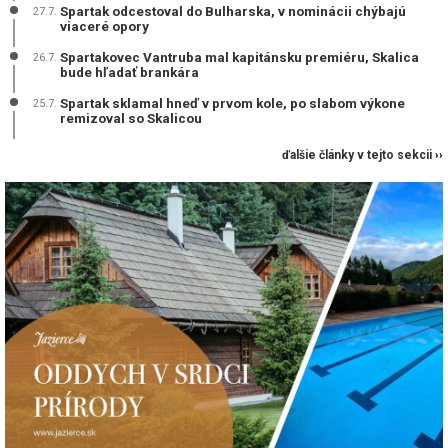
Spartak odcestoval do Bulharska, v nominácii chýbajú
27.7.
viaceré opory
Spartakovec Vantruba mal kapitánsku premiéru, Skalica
26.7.
bude hľadať brankára
Spartak sklamal hneď v prvom kole, po slabom výkone
25.7.
remizoval so Skalicou
ďalšie články v tejto sekcii ››