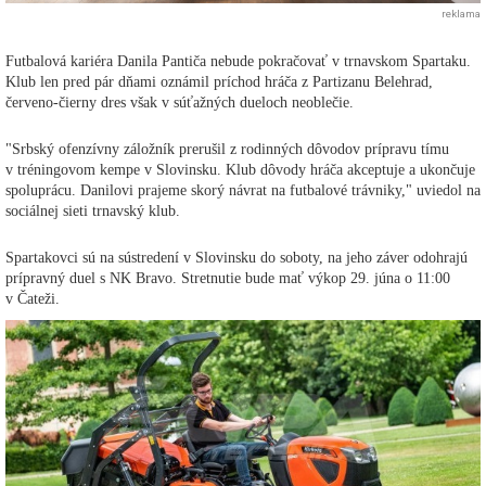
reklama
Futbalová kariéra Danila Pantiča nebude pokračovať v trnavskom Spartaku.
Klub len pred pár dňami oznámil príchod hráča z Partizanu Belehrad,
červeno-čierny dres však v súťažných dueloch neoblečie.
"Srbský ofenzívny záložník prerušil z rodinných dôvodov prípravu tímu
v tréningovom kempe v Slovinsku. Klub dôvody hráča akceptuje a ukončuje
spoluprácu. Danilovi prajeme skorý návrat na futbalové trávniky," uviedol na
sociálnej sieti trnavský klub.
Spartakovci sú na sústredení v Slovinsku do soboty, na jeho záver odohrajú
prípravný duel s NK Bravo. Stretnutie bude mať výkop 29. júna o 11:00
v Čateži.