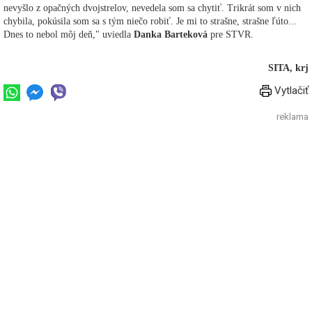
nevyšlo z opačných dvojstrelov, nevedela som sa chytiť. Trikrát som v nich
chybila, pokúsila som sa s tým niečo robiť. Je mi to strašne, strašne ľúto...
Dnes to nebol môj deň," uviedla
Danka Barteková
pre STVR.
SITA, krj
Vytlačiť
reklama