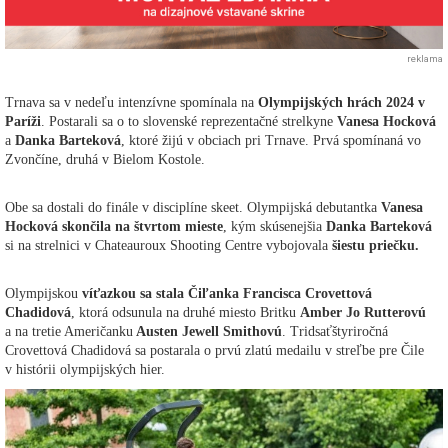
reklama
Trnava sa v nedeľu intenzívne spomínala na
Olympijských hrách 2024 v
Paríži
. Postarali sa o to slovenské reprezentačné strelkyne
Vanesa Hocková
a
Danka Barteková
, ktoré žijú v obciach pri Trnave. Prvá spomínaná vo
Zvončíne, druhá v Bielom Kostole.
Obe sa dostali do finále v disciplíne skeet. Olympijská debutantka
Vanesa
Hocková skončila na štvrtom mieste
, kým skúsenejšia
Danka Barteková
si na strelnici v Chateauroux Shooting Centre vybojovala
šiestu priečku.
Olympijskou
víťazkou sa stala Čiľanka Francisca Crovettová
Chadidová
, ktorá odsunula na druhé miesto Britku
Amber Jo Rutterovú
a na tretie Američanku
Austen Jewell Smithovú
. Tridsaťštyriročná
Crovettová Chadidová sa postarala o prvú zlatú medailu v streľbe pre Čile
v histórii olympijských hier.