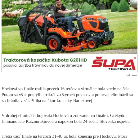
reklama
Hocková vo finále trafila prvých 16 terčov a virtuálne bola vtedy na čele.
Potom sa však pomýlila trikrát zo štyroch pokusov a po prvej eliminácii sa
zachránila v súťaži iba na úkor krajanky Bartekovej.
V druhej eliminácii bojovala Hocková o zotrvanie vo finále s Grékyňou
Emmanouele Katzourakiovou a napokon bola 24-ročná Slovenka úspešná.
Tretia časť finále na terčoch 31-40 už bola konečná pre Hockovú, ktorá