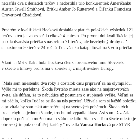
netrafila dva z desiatich terčov a nedostihla trio konkurentiek Američanku
Austen Jewell Smithovú, Britku Amber Jo Rutterovú a Čiľanku Franciscu
Crovettovú Chadidovú.
Predtým v kvalifikácii Hocková dosiahla v piatich položkách výsledok 121
terčov a ten jej zabezpečil celkové 4. miesto. Po prvom dni kvalifikácie jej
patrila dvanásta priečka s nástrelom 71 terčov, ale bezchybný druhý deň
s maximom 50 terčov 24-ročnú Trnavčanku katapultoval na štvrtú priečku.
Vlani na MS v Baku bola Hocková členka bronzového tímu Slovenska
v skeete a tímový bronz má v zbierke aj z majstrovstiev Európy.
"Mala som miestenku dva roky a dostatok času pripraviť sa na olympiádu.
Vyšlo mi to perfektne. Škoda štvrtého miesta zase ako na majstrovstvách
sveta, ale dúfam, že to nabudúce už posuniem o stupienok vyššie. Veľmi sa
mi páčilo, koľko ľudí sa prišlo na nás pozrieť. Užívala som si každú položku
a privítala by som takú atmosféru aj na svetových pohároch. Škoda tých
troch chýb na jednom štande, trochu mi vypadla hlava. Asi som už začala
dopredu počítať a možno ma to stálo medailu. Stalo sa. Toto štvrté miesto je
obrovský impulz do ďalšej kariéry," uviedla
Vanesa Hocková
pre STVR.