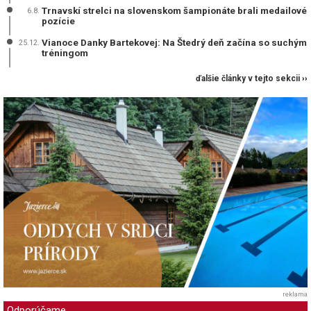
Trnavskí strelci na slovenskom šampionáte brali medailové
6.8.
pozície
Vianoce Danky Bartekovej: Na Štedrý deň začína so suchým
25.12.
tréningom
ďalšie články v tejto sekcii ››
reklama
Odporúčame