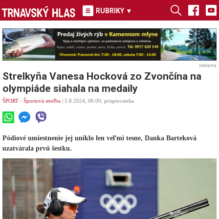
RUBRIKY
▾
reklama
Strelkyňa Vanesa Hocková zo Zvončína na
olympiáde siahala na medaily
ŠPORT
-
Športová streľba
| 5.8.2024, 06.00, prispievatelia
Pódiové umiestnenie jej uniklo len veľmi tesne, Danka Barteková
uzatvárala prvú šestku.