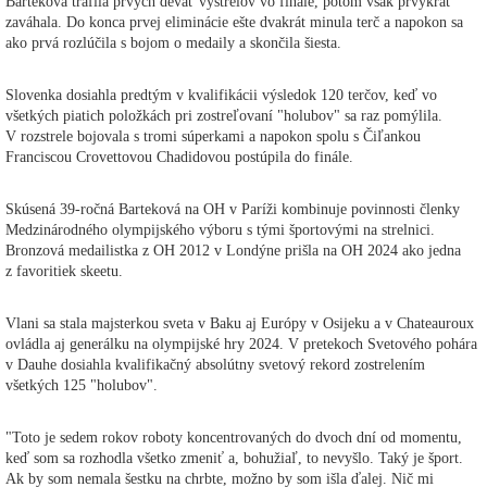
Barteková trafila prvých deväť výstrelov vo finále, potom však prvýkrát
zaváhala. Do konca prvej eliminácie ešte dvakrát minula terč a napokon sa
ako prvá rozlúčila s bojom o medaily a skončila šiesta.
Slovenka dosiahla predtým v kvalifikácii výsledok 120 terčov, keď vo
všetkých piatich položkách pri zostreľovaní "holubov" sa raz pomýlila.
V rozstrele bojovala s tromi súperkami a napokon spolu s Čiľankou
Franciscou Crovettovou Chadidovou postúpila do finále.
Skúsená 39-ročná Barteková na OH v Paríži kombinuje povinnosti členky
Medzinárodného olympijského výboru s tými športovými na strelnici.
Bronzová medailistka z OH 2012 v Londýne prišla na OH 2024 ako jedna
z favoritiek skeetu.
Vlani sa stala majsterkou sveta v Baku aj Európy v Osijeku a v Chateauroux
ovládla aj generálku na olympijské hry 2024. V pretekoch Svetového pohára
v Dauhe dosiahla kvalifikačný absolútny svetový rekord zostrelením
všetkých 125 "holubov".
"Toto je sedem rokov roboty koncentrovaných do dvoch dní od momentu,
keď som sa rozhodla všetko zmeniť a, bohužiaľ, to nevyšlo. Taký je šport.
Ak by som nemala šestku na chrbte, možno by som išla ďalej. Nič mi