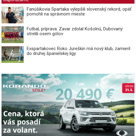
Fanúšikovia Spartaka vylepšili slovenský rekord, opäť
pomohli na správnom mieste
Futbal, príprava: Zavar zdolal Košolnú, Dubovany
strelili osem gólov
Exspartakovec Roko Jureškin má nový klub, zamieril
do druhej španielskej ligy