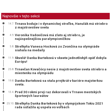
Najnovšie v tejto sekcii
Trnava boduje i v dynamickej streľbe, Hanulák má striebro
14.7.
z majstrovstiev sveta
Veronika Vadovičová má zlato aj striebro, je
4.9.
najúspešnejšiou paralympioničkou
Strelkyňa Vanesa Hocková zo Zvončína na olympiáde
5.8.
siahala na medaily
Skvelé! Danka Barteková v skeete jednotlivkýň opäť dobyla
11.9.
Európu!
Trnavčan Kovačócy nesie z majstrovstiev sveta striebro a
25.8.
miestenku na olympiádu
Danka Barteková sa stala prvýkrát v kariére majsterkou
19.8.
sveta.
Pred 30 rokmi prvý raz dekorovali v Trnave mestských
13.4.
športových laureátov
Strelkyňa Danka Barteková by v olympijskom Tokiu 2021
25.10.
rada súťažila aj uspela vo voľbách