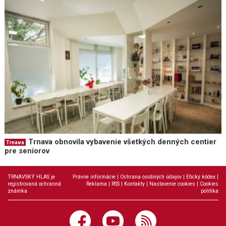
Trnava obnovila vybavenie všetkých denných centier
Trnava
pre seniorov
TRNAVSKÝ HLAS je
Právne informácie
|
Ochrana osobných údajov
|
Etický kódex
|
registrovaná ochranná
Reklama
|
RSS
|
Kontakty
|
Nastavenie cookies
|
Cookies
známka
politika