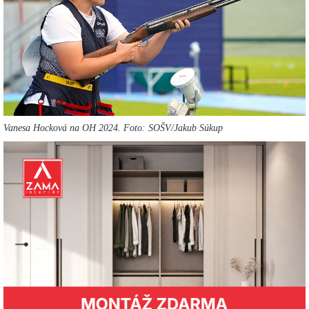
Vanesa Hocková na OH 2024. Foto: SOŠV/Jakub Súkup