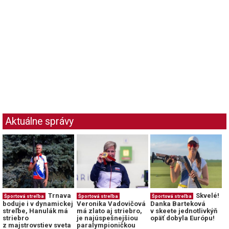
Aktuálne správy
Trnava
Skvelé!
Športová streľba
Športová streľba
Športová streľba
boduje i v dynamickej
Veronika Vadovičová
Danka Barteková
streľbe, Hanulák má
má zlato aj striebro,
v skeete jednotlivkýň
striebro
je najúspešnejšiou
opäť dobyla Európu!
z majstrovstiev sveta
paralympioničkou