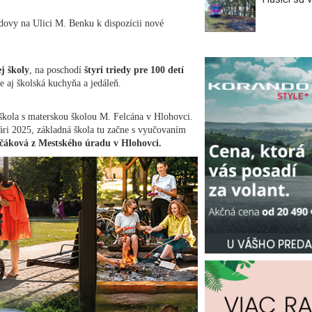
ovy na Ulici M. Benku k dispozícii nové
j školy
, na poschodí
štyri triedy pre 100 detí
e aj školská kuchyňa a jedáleň.
škola s materskou školou M. Felcána v Hlohovci.
uári 2025, základná škola tu začne s vyučovaním
čáková z Mestského úradu v Hlohovci.