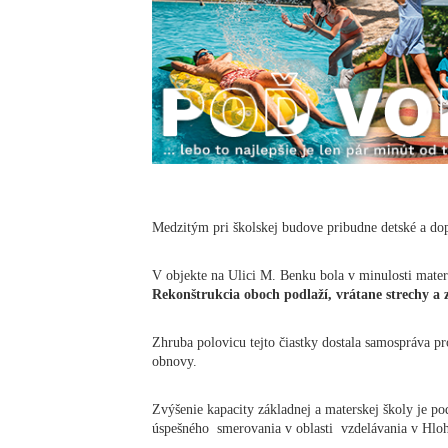
Medzitým pri školskej budove pribudne detské a dop
V objekte na Ulici M. Benku bola v minulosti matersk
Rekonštrukcia oboch podlaží, vrátane strechy a za
Zhruba polovicu tejto čiastky dostala samospráva pr
obnovy.
Zvýšenie kapacity základnej a materskej školy je 
úspešného smerovania v oblasti vzdelávania v Hloh