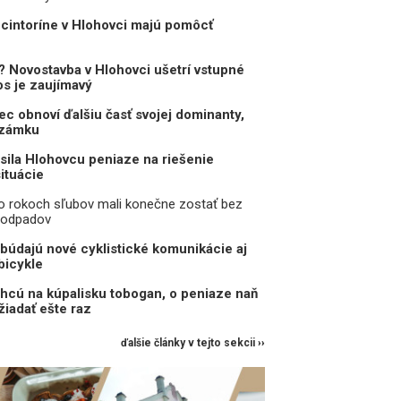
i cintoríne v Hlohovci majú pomôcť
t? Novostavba v Hlohovci ušetrí vstupné
os je zaujímavý
c obnoví ďalšiu časť svojej dominanty,
 zámku
sila Hlohovcu peniaze na riešenie
ituácie
po rokoch sľubov mali konečne zostať bez
 odpadov
ibúdajú nové cyklistické komunikácie aj
bicykle
hcú na kúpalisku tobogan, o peniaze naň
žiadať ešte raz
ďalšie články v tejto sekcii ››