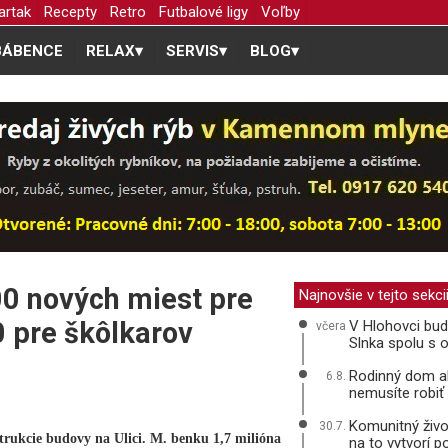
artak
Recepty
Retro
Futbalové ligy
Voľby
BÁBENCE
RELAX
▾
SERVIS
▾
BLOG
▾
00 nových miest pre
Najnovšie v tejto sekci
0 pre škôlkarov
V Hlohovci bu
včera
Slnka spolu s 
Rodinný dom ale
6.8.
nemusíte robi
Komunitný život
30.7.
trukcie budovy na Ulici. M. benku 1,7 milióna
na to vytvorí 