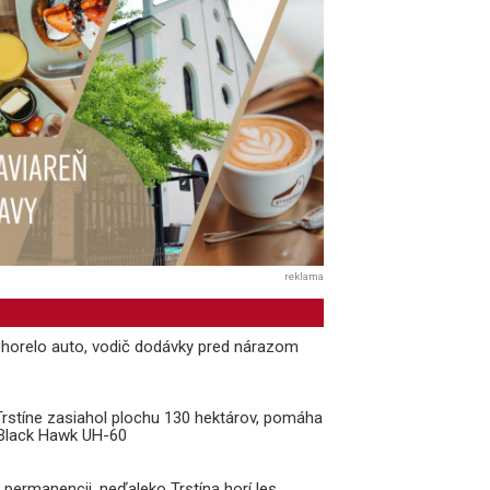
reklama
i horelo auto, vodič dodávky pred nárazom
 Trstíne zasiahol plochu 130 hektárov, pomáha
k Black Hawk UH-60
v permanencii, neďaleko Trstína horí les