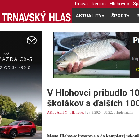
Trnava
Región
Hlohovec
Sp
AKTUALITY
▾
ŠPORT
▾
V Hlohovci pribudlo 1
školákov a ďalších 10
AKTUALITY
-
Hlohovec
| 27.9.2024, 08.22, prispievatelia
Mesto Hlohovec investovalo do kompletej rekonš