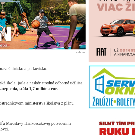
reklama
ravné ihrisko a parkovisko.
á škola, jasle a neskôr stredné odborné učilište.
teplenia, stála 1,7 milióna eur.
ostredníctvom ministerstva školstva z plánu
podľa Miroslavy Hankoščákovej potvrdením
ovci.