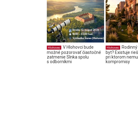
V Hlohovci bude
Rodinný
Hlohovec
Hlohovec
možné pozorovať čiastočné
byt? Existuje rie
zatmenie Slnka spolu
pri ktorom nemus
s odborníkmi
kompromisy