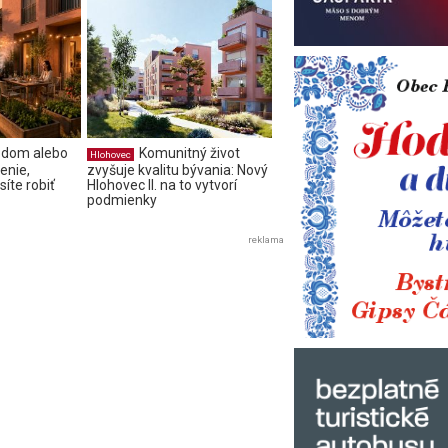
 dom alebo
Komunitný život
Hlohovec
šenie,
zvyšuje kvalitu bývania: Nový
íte robiť
Hlohovec II. na to vytvorí
podmienky
reklama