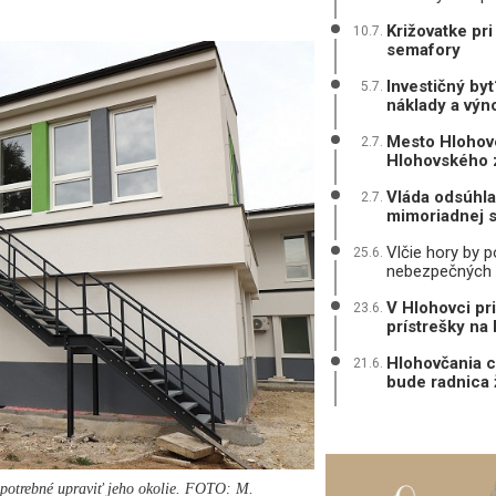
Križovatke pr
10.7.
semafory
Investičný by
5.7.
náklady a výn
Mesto Hlohove
2.7.
Hlohovského
Vláda odsúhla
2.7.
mimoriadnej s
Vlčie hory by 
25.6.
nebezpečných
V Hlohovci pr
23.6.
prístrešky na 
Hlohovčania c
21.6.
bude radnica 
e potrebné upraviť jeho okolie. FOTO: M.