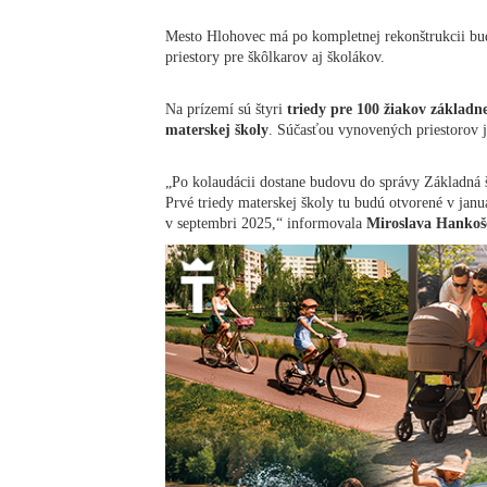
Mesto Hlohovec má po kompletnej rekonštrukcii bud
priestory pre škôlkarov aj školákov.
Na prízemí sú štyri
triedy pre 100 žiakov základne
materskej školy
. Súčasťou vynovených priestorov j
„Po kolaudácii dostane budovu do správy Základná 
Prvé triedy materskej školy tu budú otvorené v jan
v septembri 2025,“ informovala
Miroslava Hankoš