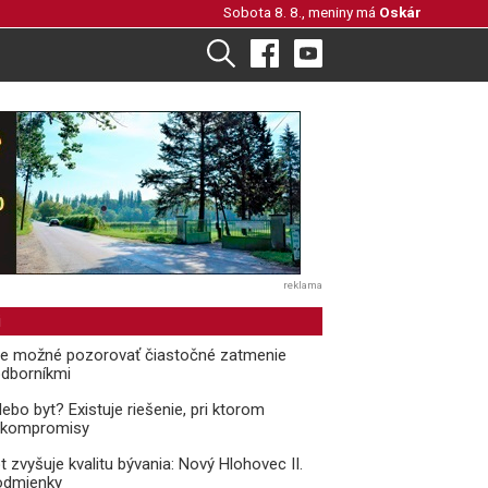
Sobota 8. 8., meniny má
Oskár
reklama
i
de možné pozorovať čiastočné zatmenie
odborníkmi
bo byt? Existuje riešenie, pri ktorom
ť kompromisy
 zvyšuje kvalitu bývania: Nový Hlohovec II.
podmienky