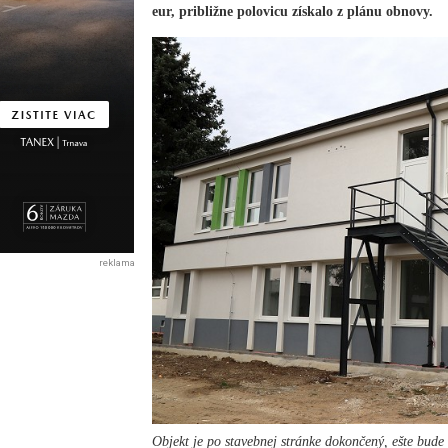
eur, približne polovicu získalo z plánu obnovy.
reklama
Objekt je po stavebnej stránke dokončený, ešte bud