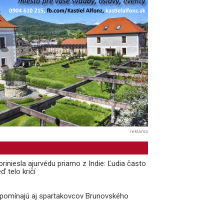
reklama
priniesla ajurvédu priamo z Indie: Ľudia často
ď telo kričí
ipomínajú aj spartakovcov Brunovského