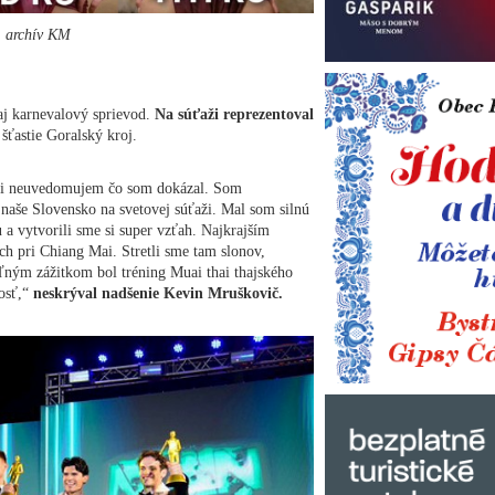
: archív KM
aj karnevalový sprievod.
Na súťaži reprezentoval
šťastie Goralský kroj.
 ani neuvedomujem čo som dokázal. Som
naše Slovensko na svetovej súťaži. Mal som silnú
 a vytvorili sme si super vzťah. Najkrajším
ch pri Chiang Mai. Stretli sme tam slonov,
ľným zážitkom bol tréning Muai thai thajského
osť,“
neskrýval nadšenie Kevin Mruškovič.