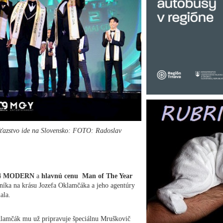
 víťazstvo ide na Slovensko: FOTO: Radoslav
024 MODERN
a
hlavnú cenu Man of The Year
íka na krásu Jozefa Oklamčáka a jeho agentúry
ala.
Oklamčák mu už pripravuje špeciálnu Mruškovič