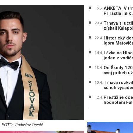
ANKETA: V trn
6.5.
Prirástla im k
Trnava si uct
29.4.
získali Kalap
Historický do
22.4.
Igora Matovič
Lávka na Hlbok
14.4.
jeden z vodič
Od Škody 1203
13.4.
svoj príbeh u
Trnava rozkvit
10.4.
sú ich vysade
Prestížne ocen
2.4.
hodnotení Falst
. FOTO: Radoslav Orenič