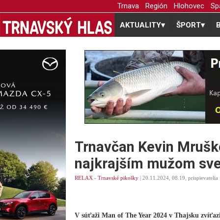
Trnava
Región
Hlohovec
Sp
AKTUALITY
▾
ŠPORT
▾
Trnavčan Kevin Mruško
najkrajším mužom sve
RELAX
-
Trnavské pikošky
| 20.11.2024, 08.19, prispievatelia
V súťaži Man of The Year 2024 v Thajsku zvíťazil