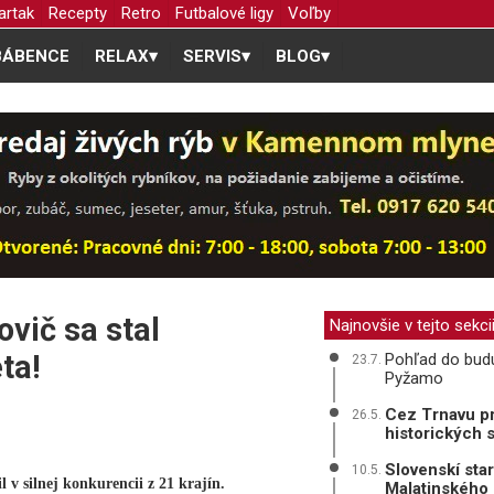
artak
Recepty
Retro
Futbalové ligy
Voľby
BÁBENCE
RELAX
▾
SERVIS
▾
BLOG
▾
vič sa stal
Najnovšie v tejto sekci
ta!
Pohľad do budú
23.7.
Pyžamo
Cez Trnavu pr
26.5.
historických 
Slovenskí sta
10.5.
 v silnej konkurencii z 21 krajín.
Malatinského 