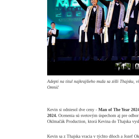
Adepti na titul najkrajšieho muža sa zišli Thajsku,
Orenič
Kevin si odniesol dve ceny -
Man of The Year 2
2024.
Ocenenia sú svetovým úspechom aj pre odborn
Oklmačák Production, ktorá Kevina do Thajska vysl
Kevin sa z Thajska vracia v týchto dňoch a Jozef 