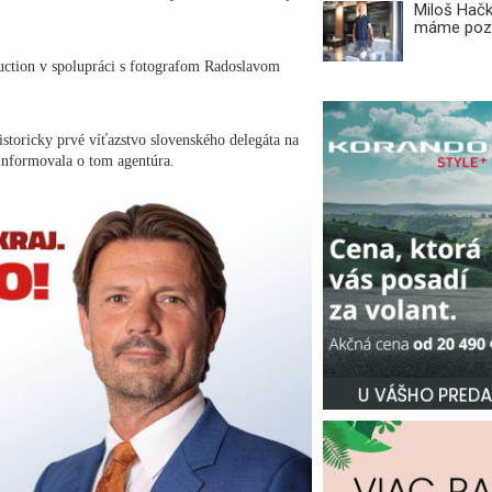
Miloš Hačk
máme pozi
uction v spolupráci s fotografom Radoslavom
storicky prvé víťazstvo slovenského delegáta na
Informovala o tom agentúra.