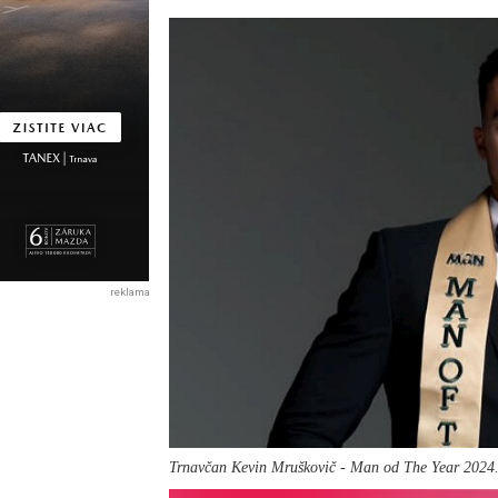
reklama
Trnavčan Kevin Mruškovič - Man od The Year 2024