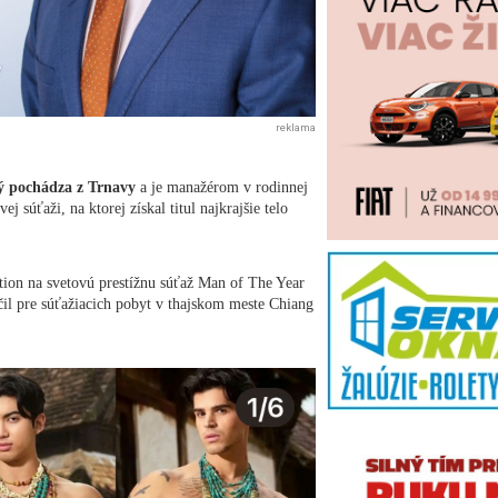
reklama
ý pochádza z Trnavy
a je manažérom v rodinnej
j súťaži, na ktorej získal titul najkrajšie telo
ion na svetovú prestížnu súťaž Man of The Year
čil pre súťažiacich pobyt v thajskom meste Chiang