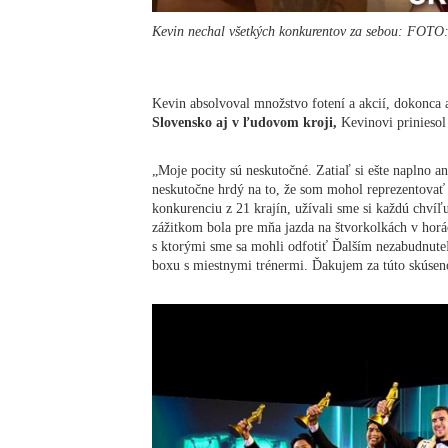
Kevin nechal všetkých konkurentov za sebou: FOTO
Kevin absolvoval množstvo fotení a akcií, dokonca 
Slovensko aj v ľudovom kroji,
Kevinovi priniesol 
„Moje pocity sú neskutočné. Zatiaľ si ešte naplno
neskutočne hrdý na to, že som mohol reprezentovať 
konkurenciu z 21 krajín, užívali sme si každú chvíľu
zážitkom bola pre mňa jazda na štvorkolkách v horá
s ktorými sme sa mohli odfotiť Ďalším nezabudnute
boxu s miestnymi trénermi. Ďakujem za túto skúsen