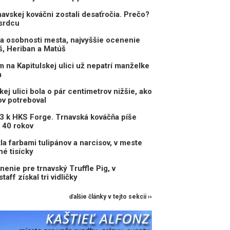
avskej kováčni zostali desaťročia. Prečo?
 srdcu
ila osobnosti mesta, najvyššie ocenenie
oš, Heriban a Matúš
m na Kapitulskej ulici už nepatrí manželke
a
ej ulici bola o pár centimetrov nižšie, ako
ov potreboval
 k HKS Forge. Trnavská kováčňa píše
ž 40 rokov
la farbami tulipánov a narcisov, v meste
né tisícky
enie pre trnavský Truffle Pig, v
aff získal tri vidličky
ďalšie články v tejto sekcii ››