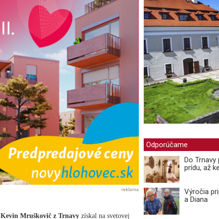
Odporúčame
Do Trnavy 
prídu, až ke
reklama
Výročia pr
a Diana
ý
Kevin Mruškovič z Trnavy
získal na svetovej