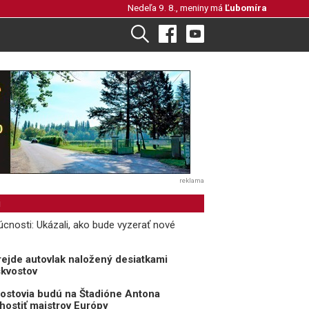
Nedeľa 9. 8., meniny má
Ľubomíra
reklama
i
cnosti: Ukázali, ako bude vyzerať nové
ejde autovlak naložený desiatkami
skvostov
rostovia budú na Štadióne Antona
hostiť majstrov Európy