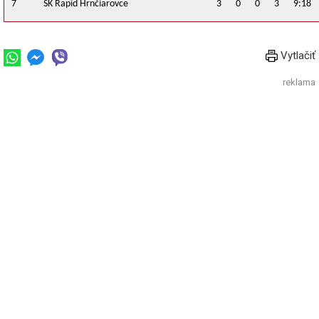
7
ŠK Rapid Hrnčiarovce
3
0
0
3
9:18
Vytlačiť
reklama