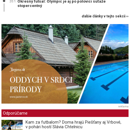
Okresný futsal: Olympic je aj po polovici súťaže
20.1.
stopercentný
ďalšie články v tejto sekcii ››
reklama
Odporúčame
Kam za futbalom? Doma hrajú Piešťany aj Vrbové,
v pohári hostí Slávia Chtelnicu