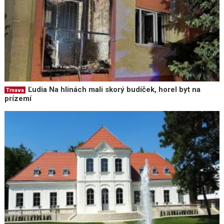
Ľudia Na hlinách mali skorý budíček, horel byt na
Trnava
prízemí