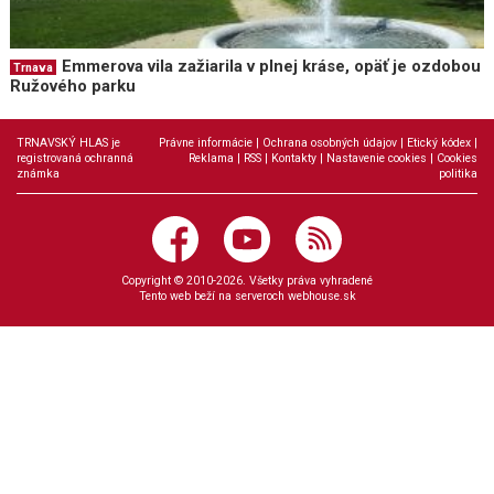
Emmerova vila zažiarila v plnej kráse, opäť je ozdobou
Trnava
Ružového parku
TRNAVSKÝ HLAS je
Právne informácie
|
Ochrana osobných údajov
|
Etický kódex
|
registrovaná ochranná
Reklama
|
RSS
|
Kontakty
|
Nastavenie cookies
|
Cookies
známka
politika
Copyright © 2010-2026. Všetky práva vyhradené
Tento web beží na serveroch
webhouse.sk