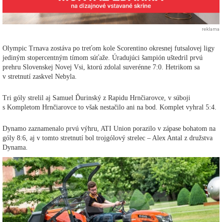
reklama
Olympic Trnava zostáva po treťom kole Scorentino okresnej futsalovej ligy
jediným stopercentným tímom súťaže. Úradujúci šampión uštedril prvú
prehru Slovenskej Novej Vsi, ktorú zdolal suverénne 7:0. Hetrikom sa
v stretnutí zaskvel Nebyla.
Tri góly strelil aj Samuel Ďurinský z Rapidu Hrnčiarovce, v súboji
s Kompletom Hrnčiarovce to však nestačilo ani na bod. Komplet vyhral 5:4.
Dynamo zaznamenalo prvú výhru, ATI Union porazilo v zápase bohatom na
góly 8:6, aj v tomto stretnutí bol trojgólový strelec – Alex Antal z družstva
Dynama.