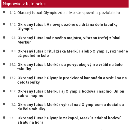
Najnovšie v tejto sekcii
Okresný futsal: Olympic zdolal Merkúr, upevnil si pozíciu lídra
8.12.
Okresný futsal: V novej sezóne sa drží na čele tabuľky
1.12.
Olympic
Okresný futsal má nového majstra, víťaznu trofej získal
9.3.
Merkúr
Okresný futsal: Titul získa Merkúr alebo Olympic, rozhodne
3.3.
až posledné kolo
Okresný futsal: Merkúr sa po vysokej výhre vrátil na čelo
24.2.
tabuľky
Okresný futsal: Olympic predviedol kanonádu a vrátil sa na
17.2.
čelo tabuľky
Okresný futsal: Merkúr aj Olympic bodovali naplno, Union
10.2.
zabral naplno
Okresný futsal: Merkúr vyhral nad Olympicom a dostal sa
3.2.
do čela tabuľky
Okresný futsal: Olympic zakopol, Merkúr stiahol bodovú
27.1.
stratu na lídra