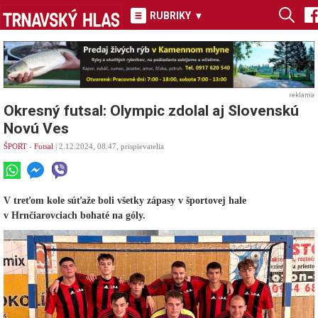
RUBRIKY
▾
reklama
Okresný futsal: Olympic zdolal aj Slovenskú
Novú Ves
ŠPORT
-
Futsal
| 2.12.2024, 08.47, prispievatelia
V treťom kole súťaže boli všetky zápasy v športovej hale
v Hrnčiarovciach bohaté na góly.