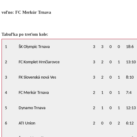
voľno: FC Merkúr Trnava
Tabuľka po treťom kole:
1
ŠK Olympic Trnava
3
3
0
0
18:6
2
FC Komplet Hrnčiarovce
3
2
0
1
13:10
3
FK Slovenská nová Ves
3
2
0
1
8:10
4
FC Merkúr Trnava
2
1
0
1
7:4
5
Dynamo Trnava
2
1
0
1
12:13
6
ATI Union
2
0
0
2
6:12