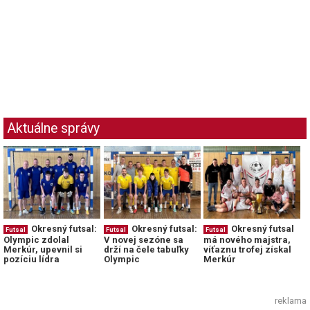
Aktuálne správy
Okresný futsal:
Okresný futsal:
Okresný futsal
Futsal
Futsal
Futsal
Olympic zdolal
V novej sezóne sa
má nového majstra,
Merkúr, upevnil si
drží na čele tabuľky
víťaznu trofej získal
pozíciu lídra
Olympic
Merkúr
reklama