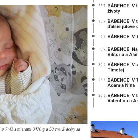
BÁBENCE: V tr
23.7.
životy
BÁBENCE: V tr
15.7.
ďalšie júlové 
BÁBENCE: V Tr
9.7.
BÁBENCE: Na 
3.7.
Viktória a Ala
BÁBENCE: V zá
30.6.
Timotej
BÁBENCE: V Trn
26.6.
Adam a Nina
BÁBENCE: V tr
20.6.
Valentínu a A
 o 7:43 s mierami 3470 g a 50 cm. Z dcéry sa