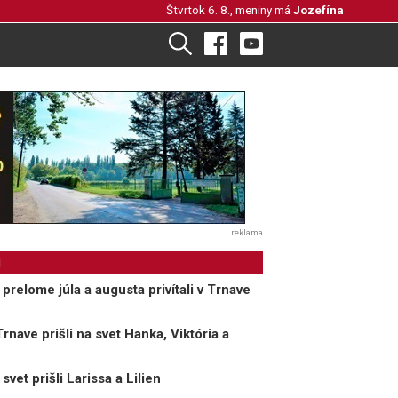
Štvrtok 6. 8., meniny má
Jozefína
reklama
i
relome júla a augusta privítali v Trnave
nave prišli na svet Hanka, Viktória a
et prišli Larissa a Lilien