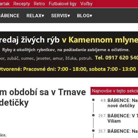
artak
Recepty
Retro
Futbalové ligy
Voľby
BÁBENCE
RELAX
▾
SERVIS
▾
BLOG
▾
 období sa v Trnave
Najnovšie v tejto sekci
 detičky
BÁBENCE: Na p
4.8.
nové detičky
BÁBENCE: V Tr
29.7.
Viliam
BÁBENCE: Na sv
25.7.
ice.