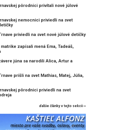
navskej pôrodnici privítali nové júlové
navskej nemocnici priviedli na svet
detičky
nave priviedli na svet nové júlové detičky
matrike zapísali mená Ema, Tadeáš,
n
vere júna sa narodili Alica, Artur a
ave prišli na svet Mathias, Matej, Júlia,
navskej pôrodnici priviedli na svet
ndreja
ďalšie články v tejto sekcii ››