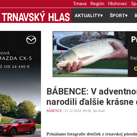
Trnava
Región
Hlohovec
Sp
AKTUALITY
▾
ŠPORT
▾
BÁBENCE: V adventnom
narodili ďalšie krásne
BÁBENCE
| 21.12.2024, 08.00, Ján Král
Prinášame fotografie detičiek z trnavskej pôrodn