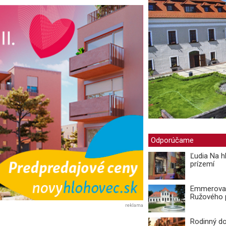
Odporúčame
Ľudia Na hl
prízemí
Emmerova v
Ružového 
reklama
Rodinný do