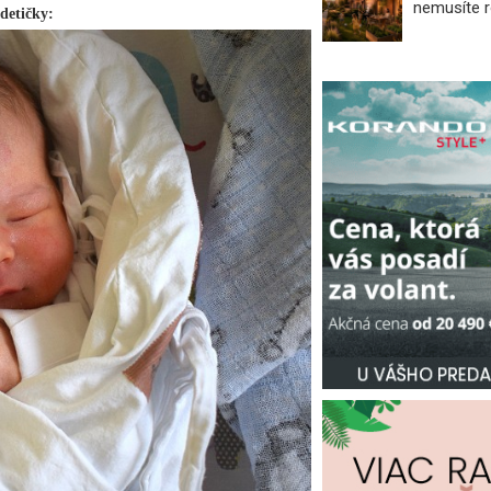
nemusíte 
 detičky: