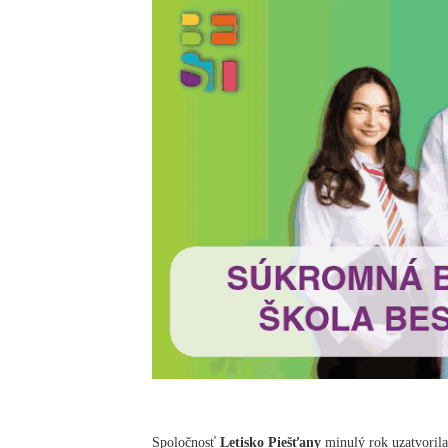
Spoločnosť
Letisko Piešťany
minulý rok uzatvorila