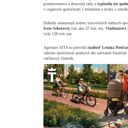
predstavenstva a dozornej rady a
vyplatila im spolu
v orgánoch spoločnosti v minulosti a úroky z omešk
Dohody znamenajú koniec viacročných súdnych sporo
Ivete Sekerovej
viac ako 37 tisíc eur,
Vladimírovi
vyše 128 tisíc eur.
Agentúre SITA to potvrdil
riaditeľ Letiska Piešť
odmien spoločnosti poskytol ako návratnú finančnú
väčšinový vlastník.