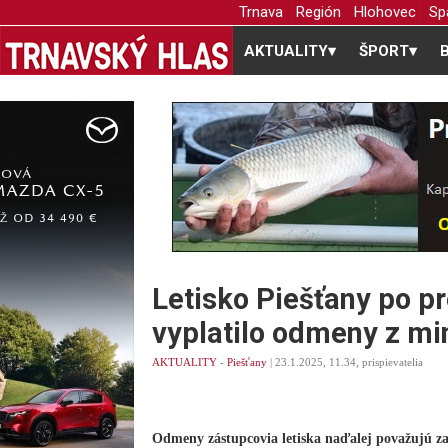
Trnava
Región
Hlohovec
Sp
AKTUALITY
▾
ŠPORT
▾
Letisko Piešťany po p
vyplatilo odmeny z mi
AKTUALITY
-
Piešťany
| 23.1.2025, 11.34, prispievatelia
Odmeny zástupcovia letiska naďalej považujú z