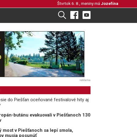
Štvrtok 6. 8., meniny má
Jozefína
reklama
i
sie do Piešťan oceňované festivalové hity aj
y
opán-butánu evakuovali v Piešťanoch 130
v
 most v Piešťanoch sa lepí smola,
rov musia posunúť