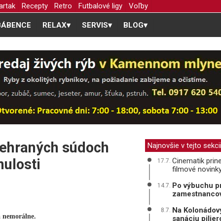
artak
Recepty
Retro
Futbalové ligy
Voľby
BÁBENCE
RELAX
▾
SERVIS
▾
BLOG
▾
rehraných súdoch
Najnovšie v tejto sekci
nulosti
Cinematik prine
17.7.
filmové novink
Po výbuchu pr
14.7.
zamestnanco
Na Kolonádový
8.7.
a nemorálne.
sanáciu pilie