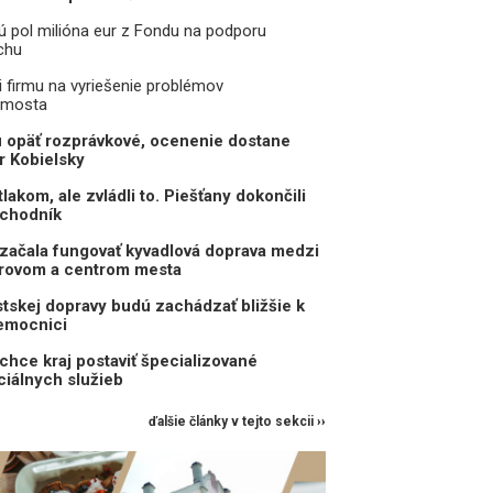
jú pol milióna eur z Fondu na podporu
chu
i firmu na vyriešenie problémov
 mosta
 opäť rozprávkové, ocenenie dostane
r Kobielsky
akom, ale zvládli to. Piešťany dokončili
ochodník
začala fungovať kyvadlová doprava medzi
rovom a centrom mesta
skej dopravy budú zachádzať bližšie k
nemocnici
chce kraj postaviť špecializované
ciálnych služieb
ďalšie články v tejto sekcii ››