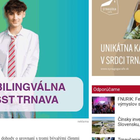
Odporúčame
FNURIK: Fes
výmyslov s
Čínsky inv
reklama
Slovensku,
 dohody o urovnaní s tromi bývalými členmi
Trnavčania