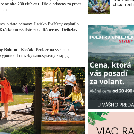
 viac ako 230 tisíc eur
. Išlo o odmeny za prácu
chcú marhu
ania.
v o tieto odmeny. Letisko Piešťany vyplatilo
 Krátkemu
65 tisíc eur a
Róbertovi Orihelovi
any Bohumil Klečák
. Peniaze na vyplatenie
 výpomoc Trnavský samosprávny kraj, jej