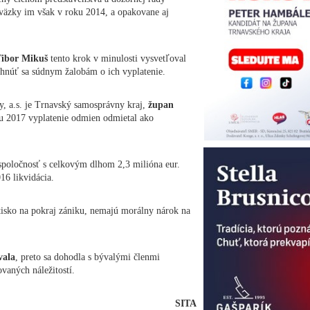
áväzky im však v roku 2014, a opakovane aj
ibor Mikuš
tento krok v minulosti vysvetľoval
vyhnúť sa súdnym žalobám o ich vyplatenie.
, a.s. je Trnavský samosprávny kraj,
župan
u 2017 vyplatenie odmien odmietal ako
poločnosť s celkovým dlhom 2,3 milióna eur.
16 likvidácia.
etisko na pokraj zániku, nemajú morálny nárok na
vala
, preto sa dohodla s bývalými členmi
vaných náležitostí.
SITA