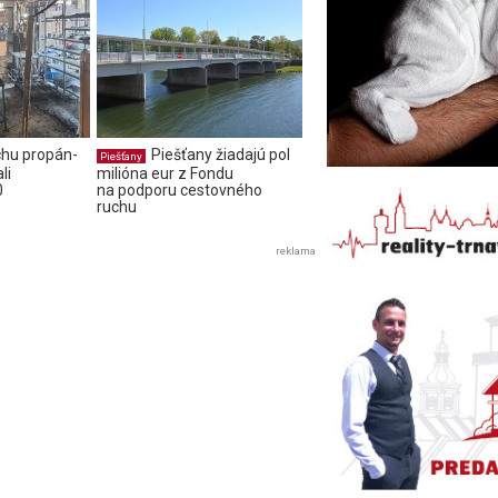
chu propán-
Piešťany žiadajú pol
Piešťany
li
milióna eur z Fondu
0
na podporu cestovného
ruchu
reklama