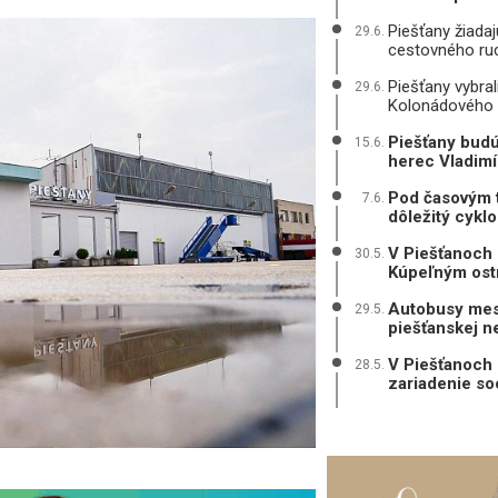
Piešťany žiada
29.6.
cestovného ru
Piešťany vybral
29.6.
Kolonádového
Piešťany budú
15.6.
herec Vladimí
Pod časovým tl
7.6.
dôležitý cykl
V Piešťanoch 
30.5.
Kúpeľným ost
Autobusy mest
29.5.
piešťanskej 
V Piešťanoch 
28.5.
zariadenie so