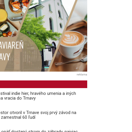
reklama
tival indie hier, hravého umenia a iných
a vracia do Trnavy
estor otvoril v Trnave svoj prvý závod na
 zamestnal 60 ľudí
 opäť dostanú strom do záhrady, najviac