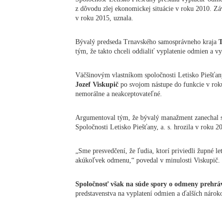
z dôvodu zlej ekonomickej situácie v roku 2010. Z
v roku 2015, uznala.
Bývalý predseda Trnavského samosprávneho kraja
T
tým, že takto chceli oddialiť vyplatenie odmien a 
Väčšinovým vlastníkom spoločnosti Letisko Piešťany
Jozef Viskupič
po svojom nástupe do funkcie v rok
nemorálne a neakceptovateľné.
Argumentoval tým, že bývalý manažment zanechal s
Spoločnosti Letisko Piešťany, a. s. hrozila v roku 20
„Sme presvedčení, že ľudia, ktorí priviedli župné l
akúkoľvek odmenu,“ povedal v minulosti Viskupič.
Spoločnosť však na súde spory o odmeny prehrá
predstavenstva na vyplatení odmien a ďalších nároko