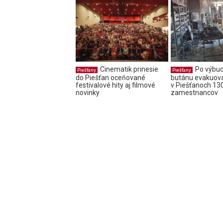
Cinematik prinesie
Po výbu
Piešťany
Piešťany
do Piešťan oceňované
butánu evakuova
festivalové hity aj filmové
v Piešťanoch 13
novinky
zamestnancov