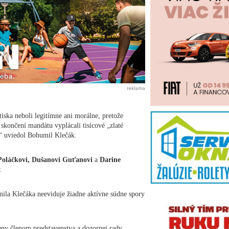
reklama
iska neboli legitímne ani morálne, pretože
 skončení mandátu vyplácali tisícové „zlaté
,“ uviedol Bohumil Klečák.
Poláčkovi, Dušanovi Guťanovi
a
Darine
.
ila Klečáka neeviduje žiadne aktívne súdne spory
eny členom predstavenstva a dozornej rady