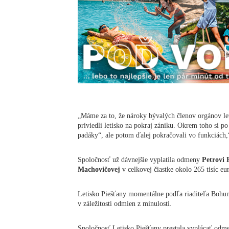
„Máme za to, že nároky bývalých členov orgánov let
priviedli letisko na pokraj zániku. Okrem toho si po
padáky“, ale potom ďalej pokračovali vo funkciách
Spoločnosť už dávnejšie vyplatila odmeny
Petrovi 
Machovičovej
v celkovej čiastke okolo 265 tisíc eur
Letisko Piešťany momentálne podľa riaditeľa Bohum
v záležitosti odmien z minulosti.
Spoločnosť Letisko Piešťany prestala vyplácať odm