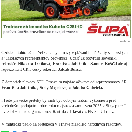
reklama
Ozdobou tohtoročnej Veľkej ceny Trnavy v plávaní budú štarty seniorských
a juniorských reprezentantov Slovenska. Účasť už potvrdili slovenskí
rekordéri
Nikoleta Trníková, František Jablčník
a
Samuel Košťál
ale aj
reprezentant ČR a český rekordér
Jakub Bursa
.
Z domácich plavcov STU Trnava sa najviac očakáva od reprezentantov SR
Františka Jablčníka, Stely Megelovej
a
Jakuba Gabriela.
„Tieto plavecké preteky by mali byť dobrým testom výkonnosti pred
vrcholným podujatím tohto roku majstrovstvami sveta 2025 v Singapure,“
uviedol v mene organizátorov
Rastislav Hlavatý
z PK STU Trnava.
V minulosti padlo na pretekoch v Trnave niekoľko národných rekordov.