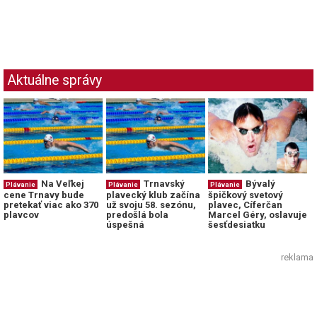
Aktuálne správy
Na Veľkej
Trnavský
Bývalý
Plávanie
Plávanie
Plávanie
cene Trnavy bude
plavecký klub začína
špičkový svetový
pretekať viac ako 370
už svoju 58. sezónu,
plavec, Cíferčan
plavcov
predošlá bola
Marcel Géry, oslavuje
úspešná
šesťdesiatku
reklama