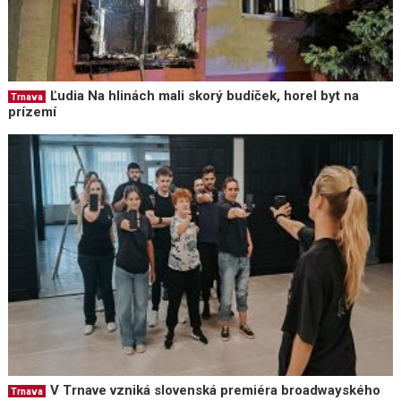
Ľudia Na hlinách mali skorý budíček, horel byt na
Trnava
prízemí
V Trnave vzniká slovenská premiéra broadwayského
Trnava