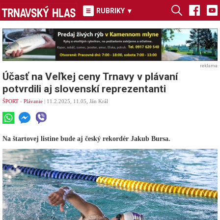
RUBRIKY
▾
reklama
Účasť na Veľkej ceny Trnavy v plávaní
potvrdili aj slovenskí reprezentanti
ŠPORT
-
Plávanie
| 11.2.2025, 11.05, Ján Král
Na štartovej listine bude aj český rekordér Jakub Bursa.