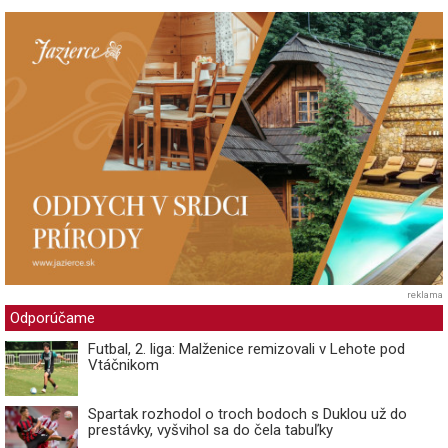
reklama
Odporúčame
Futbal, 2. liga: Malženice remizovali v Lehote pod
Vtáčnikom
Spartak rozhodol o troch bodoch s Duklou už do
prestávky, vyšvihol sa do čela tabuľky