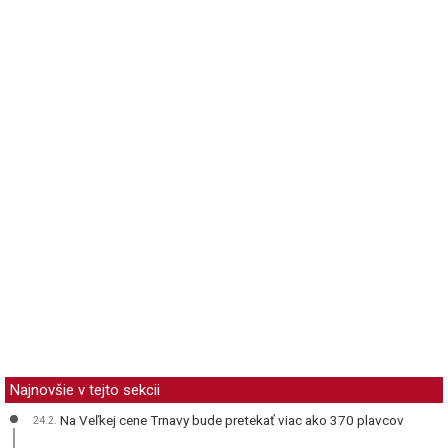
Najnovšie v tejto sekcii
Na Veľkej cene Trnavy bude pretekať viac ako 370 plavcov
24.2.