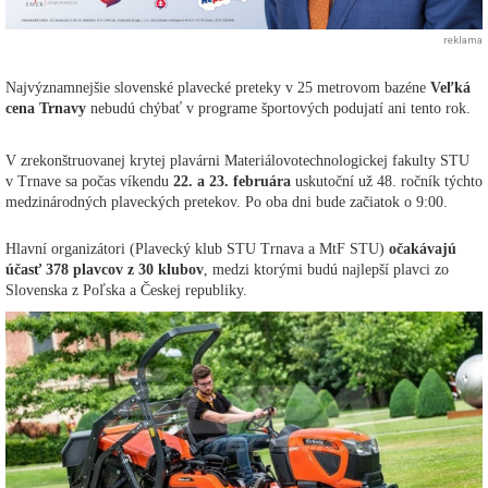
reklama
Najvýznamnejšie slovenské plavecké preteky v 25 metrovom bazéne
Veľká
cena Trnavy
nebudú chýbať v programe športových podujatí ani tento rok.
V zrekonštruovanej krytej plavárni Materiálovotechnologickej fakulty STU
v Trnave sa počas víkendu
22. a 23. februára
uskutoční už 48. ročník týchto
medzinárodných plaveckých pretekov. Po oba dni bude začiatok o 9:00.
Hlavní organizátori (Plavecký klub STU Trnava a MtF STU)
očakávajú
účasť 378 plavcov z 30 klubov
, medzi ktorými budú najlepší plavci zo
Slovenska z Poľska a Českej republiky.