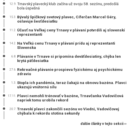
Trnavský plavecký klub začína už svoju 58. sezónu, predošlá
12.9.
bola úspešná
Bývalý špičkový svetový plavec, Cíferčan Marcel Géry,
15.3.
oslavuje šesťdesiatku
Účasť na Veľkej ceny Trnavy v plávaní potvrdili aj slovenskí
11.2.
reprezentanti
Na Veľkú cenu Trnavy v plávaní prídu aj reprezentanti
14.2.
Slovenska
Plávanie v Trnave si pripomína deväťdesiatiny, chýba len
6.8.
krytá päťdesiatka
Rekreačné plávanie prospieva fyzickému aj psychickému
27.6.
zdraviu
Stopla ich pandémia, teraz čakajú na obnovu bazéna. Plavci
1.3.
ukazujú vnútornú silu
Plavci nemohli trénovať v bazéne, Trnavčanka Vadovičová
17.11.
napriek tomu urobila rekord
Trnavskí plavci zakončili sezónu vo Viedni, Vadovičovej
20.7.
chýbala k rekordu stotina sekundy
ďalšie články v tejto sekcii ››