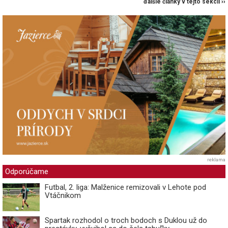
ďalšie články v tejto sekcii ››
reklama
Odporúčame
Futbal, 2. liga: Malženice remizovali v Lehote pod
Vtáčnikom
Spartak rozhodol o troch bodoch s Duklou už do