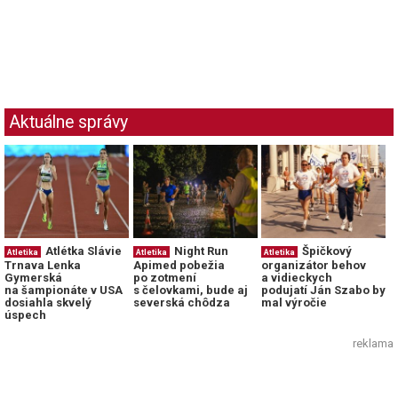
Aktuálne správy
Atlétka Slávie
Night Run
Špičkový
Atletika
Atletika
Atletika
Trnava Lenka
Apimed pobežia
organizátor behov
Gymerská
po zotmení
a vidieckych
na šampionáte v USA
s čelovkami, bude aj
podujatí Ján Szabo by
dosiahla skvelý
severská chôdza
mal výročie
úspech
reklama