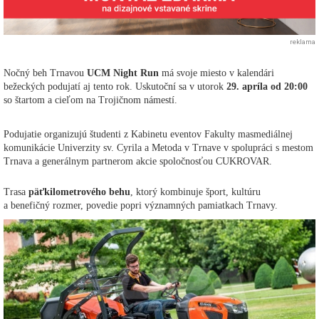
reklama
Nočný beh Trnavou
UCM Night Run
má svoje miesto v kalendári
bežeckých podujatí aj tento rok. Uskutoční sa v utorok
29. apríla od 20:00
so štartom a cieľom na Trojičnom námestí.
Podujatie organizujú študenti z Kabinetu eventov Fakulty masmediálnej
komunikácie Univerzity sv. Cyrila a Metoda v Trnave v spolupráci s mestom
Trnava a generálnym partnerom akcie spoločnosťou CUKROVAR.
Trasa
päťkilometrového behu
, ktorý kombinuje šport, kultúru
a benefičný rozmer, povedie popri významných pamiatkach Trnavy.