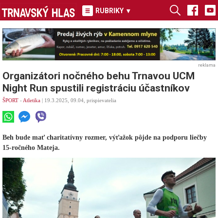
RUBRIKY
▾
reklama
Organizátori nočného behu Trnavou UCM
Night Run spustili registráciu účastníkov
ŠPORT
-
Atletika
| 19.3.2025, 09.04, prispievatelia
Beh bude mať charitatívny rozmer, výťažok pôjde na podporu liečby
15-ročného Mateja.