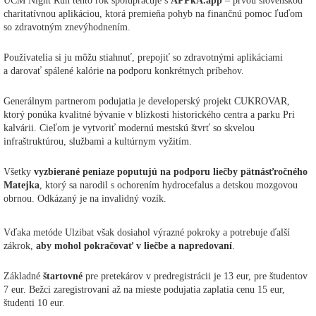
UCM Night Run tento rok spolupracuje s
APPkA.app
– prvou slovenskou
charitatívnou aplikáciou, ktorá premieňa pohyb na finančnú pomoc ľuďom
so zdravotným znevýhodnením.
Používatelia si ju môžu stiahnuť, prepojiť so zdravotnými aplikáciami
a darovať spálené kalórie na podporu konkrétnych príbehov.
Generálnym partnerom podujatia je developerský projekt CUKROVAR,
ktorý ponúka kvalitné bývanie v blízkosti historického centra a parku Pri
kalvárii. Cieľom je vytvoriť modernú mestskú štvrť so skvelou
infraštruktúrou, službami a kultúrnym vyžitím.
Všetky
vyzbierané peniaze poputujú na podporu liečby pätnásťročného
Matejka
, ktorý sa narodil s ochorením hydrocefalus a detskou mozgovou
obrnou. Odkázaný je na invalidný vozík.
Vďaka metóde Ulzibat však dosiahol výrazné pokroky a potrebuje ďalší
zákrok,
aby mohol pokračovať v liečbe a napredovaní
.
Základné
štartovné
pre pretekárov v predregistrácii je 13 eur, pre študentov
7 eur. Bežci zaregistrovaní až na mieste podujatia zaplatia cenu 15 eur,
študenti 10 eur.