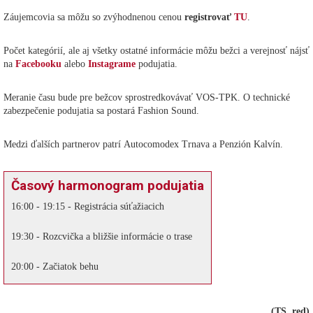
Záujemcovia sa môžu so zvýhodnenou cenou
registrovať
TU
.
Počet kategórií, ale aj všetky ostatné informácie môžu bežci a verejnosť nájsť
na
Facebooku
alebo
Instagrame
podujatia.
Meranie času bude pre bežcov sprostredkovávať VOS-TPK. O technické
zabezpečenie podujatia sa postará Fashion Sound.
Medzi ďalších partnerov patrí Autocomodex Trnava a Penzión Kalvín.
Časový harmonogram podujatia
16:00 - 19:15 - Registrácia súťažiacich
19:30 - Rozcvička a bližšie informácie o trase
20:00 - Začiatok behu
(TS, red)