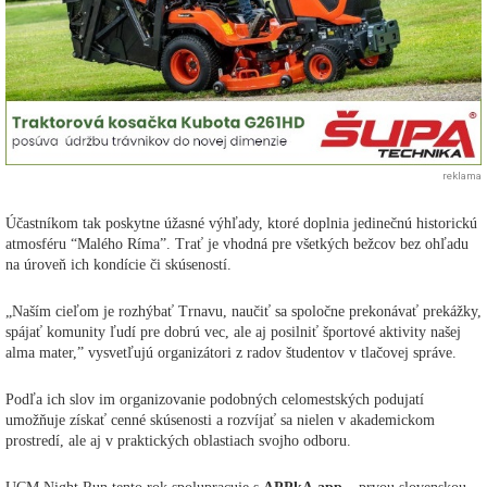
reklama
Účastníkom tak poskytne úžasné výhľady, ktoré doplnia jedinečnú historickú
atmosféru “Malého Ríma”. Trať je vhodná pre všetkých bežcov bez ohľadu
na úroveň ich kondície či skúseností.
„Naším cieľom je rozhýbať Trnavu, naučiť sa spoločne prekonávať prekážky,
spájať komunity ľudí pre dobrú vec, ale aj posilniť športové aktivity našej
alma mater,” vysvetľujú organizátori z radov študentov v tlačovej správe.
Podľa ich slov im organizovanie podobných celomestských podujatí
umožňuje získať cenné skúsenosti a rozvíjať sa nielen v akademickom
prostredí, ale aj v praktických oblastiach svojho odboru.