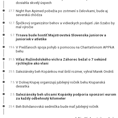
dosiahla skvelý úspech
Night Run Apimed pobežia po zotmení s čelovkami, bude aj
27.7.
severská chôdza
Špičkový organizátor behov a vidieckych podujatí Ján Szabo by
12.7.
mal výročie
Trnava bude hostiť Majstrovstvá Slovenska juniorov a
5.7.
junioriek v atletike
V Piešťanoch spoja pohyb s pomocou na Charitatívnom APPkA
19.6.
behu
Víťaz Ružindolského víchra Záhorec bežal o 7 sekúnd
31.5.
rýchlejšie ako vlani
Saleziánsky beh Kopánkou mal širší rozmer, vyhral Marek Ondriš
25.5.
V Dolnej Krupej organizujú jubilejný ročník behu Krupanská
7.5.
desiatka
Saleziánsky beh ulicami Kopánky podporia sponzori eurom
2.5.
za každý odbehnutý kilometer
Beh Bohdanovská sedmička bude mať jubilejný ročník
25.4.