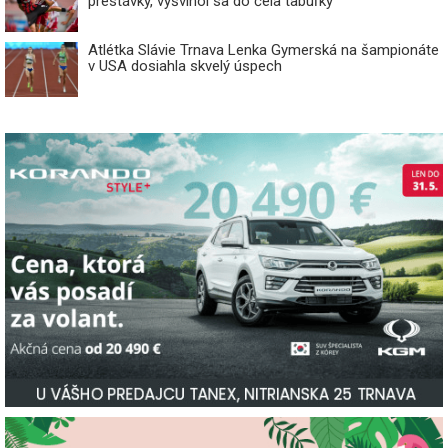
prestávky, vyšvihol sa do čela tabuľky
Atlétka Slávie Trnava Lenka Gymerská na šampionáte
v USA dosiahla skvelý úspech