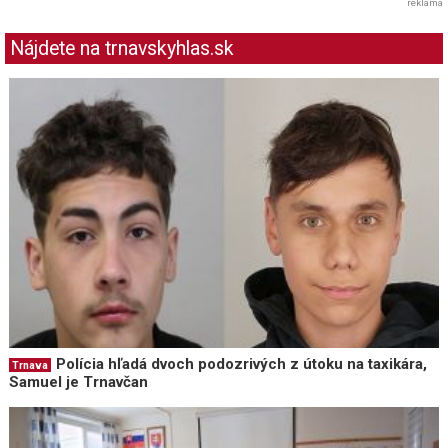
reklama
Nájdete na trnavskyhlas.sk
Polícia hľadá dvoch podozrivých z útoku na taxikára,
Trnava
Samuel je Trnavčan