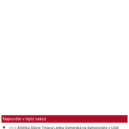
Najnovšie v tejto sekcii
Atlétka Slávie Trnava Lenka Gymerská na šampionáte v USA
včera