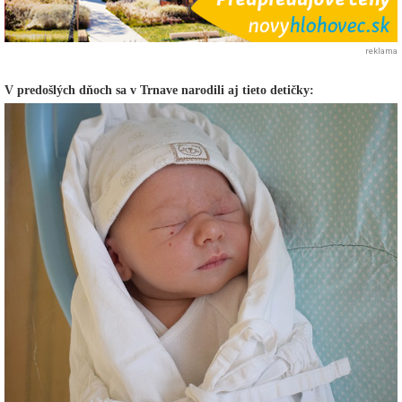
reklama
V predošlých dňoch sa v Trnave narodili aj tieto detičky: