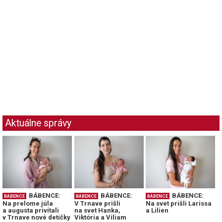
Aktuálne správy
BÁBENCE:
BÁBENCE:
BÁBENCE:
BÁBENCE
BÁBENCE
BÁBENCE
Na prelome júla
V Trnave prišli
Na svet prišli Larissa
a augusta privítali
na svet Hanka,
a Lilien
v Trnave nové detičky
Viktória a Viliam