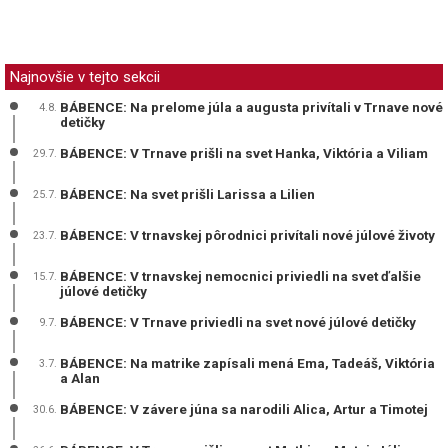
Najnovšie v tejto sekcii
BÁBENCE: Na prelome júla a augusta privítali v Trnave nové
4.8.
detičky
BÁBENCE: V Trnave prišli na svet Hanka, Viktória a Viliam
29.7.
BÁBENCE: Na svet prišli Larissa a Lilien
25.7.
BÁBENCE: V trnavskej pôrodnici privítali nové júlové životy
23.7.
BÁBENCE: V trnavskej nemocnici priviedli na svet ďalšie
15.7.
júlové detičky
BÁBENCE: V Trnave priviedli na svet nové júlové detičky
9.7.
BÁBENCE: Na matrike zapísali mená Ema, Tadeáš, Viktória
3.7.
a Alan
BÁBENCE: V závere júna sa narodili Alica, Artur a Timotej
30.6.