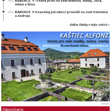
BÁBENCE: V Trnave prišli na svet Mathias, Matej, Júlia,
26.6.
Adam a Nina
BÁBENCE: V trnavskej pôrodnici priviedli na svet Valentínu
20.6.
a Andreja
ďalšie články v tejto sekcii ››
reklama
Odporúčame