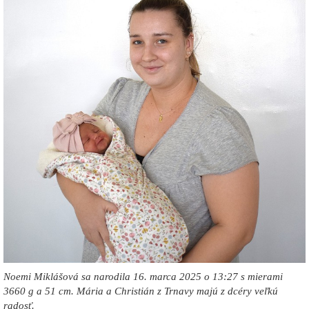
Noemi Miklášová sa narodila 16. marca 2025 o 13:27 s mierami
3660 g a 51 cm. Mária a Christián z Trnavy majú z dcéry veľkú
radosť.