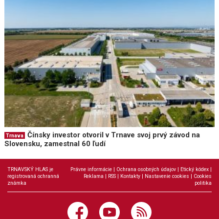
Čínsky investor otvoril v Trnave svoj prvý závod na
Trnava
Slovensku, zamestnal 60 ľudí
TRNAVSKÝ HLAS je
Právne informácie
|
Ochrana osobných údajov
|
Etický kódex
|
registrovaná ochranná
Reklama
|
RSS
|
Kontakty
|
Nastavenie cookies
|
Cookies
známka
politika