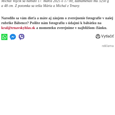
Michal Vojčík sa narodil 17. marca 2025 o 17:00, zaznamenali mu 3250 g
a 48 cm. Z potomka sa tešia Mária a Michal z Trnavy.
Narodilo sa vám dieťa a máte aj záujem o zverejnenie fotografie v našej
rubrike Bábence? Pošlite nám fotografiu s údajmi k bábätku na
kral@trnavskyhlas.sk
a momentku zverejníme v najbližšom článku.
Vytlačiť
reklama