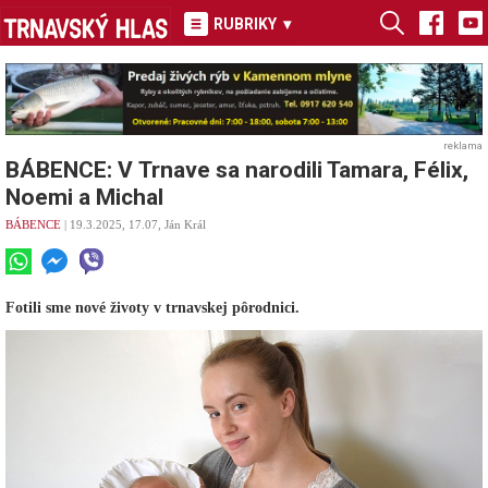
RUBRIKY
▾
reklama
BÁBENCE: V Trnave sa narodili Tamara, Félix,
Noemi a Michal
BÁBENCE
| 19.3.2025, 17.07, Ján Král
Fotili sme nové životy v trnavskej pôrodnici.