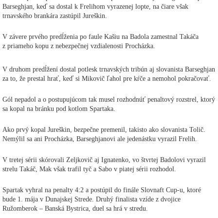
Barseghjan, keď sa dostal k Frelihom vyrazenej lopte, na čiare však
trnavského brankára zastúpil Jureškin.
V závere prvého predĺženia po faule Kašiu na Badola zamestnal Takáča
z priameho kopu z nebezpečnej vzdialenosti Procházka.
V druhom predĺžení dostal potlesk trnavských tribún aj slovanista Barseghjan
za to, že prestal hrať, keď si Mikovič ľahol pre kŕče a nemohol pokračovať.
Gól nepadol a o postupujúcom tak musel rozhodnúť penaltový rozstrel, ktorý
sa kopal na bránku pod kotlom Spartaka.
Ako prvý kopal Jureškin, bezpečne premenil, takisto ako slovanista Tolič.
Nemýlil sa ani Procházka, Barseghjanovi ale jedenástku vyrazil Frelih.
V tretej sérii skórovali Zeljkovič aj Ignatenko, vo štvrtej Badolovi vyrazil
strelu Takáč, Mak však trafil tyč a Sabo v piatej sérii rozhodol.
Spartak vyhral na penalty 4:2 a postúpil do finále Slovnaft Cup-u, ktoré
bude 1. mája v Dunajskej Strede. Druhý finalista vzíde z dvojice
Ružomberok – Banská Bystrica, duel sa hrá v stredu.