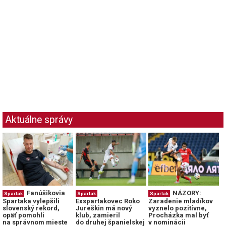
Aktuálne správy
Fanúšikovia
NÁZORY:
Spartak
Spartak
Spartak
Spartaka vylepšili
Exspartakovec Roko
Zaradenie mladíkov
slovenský rekord,
Jureškin má nový
vyznelo pozitívne,
opäť pomohli
klub, zamieril
Procházka mal byť
na správnom mieste
do druhej španielskej
v nominácii