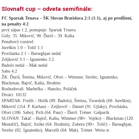
Slovnaft cup – odveta semifinále:
FC Spartak Trnava – ŠK Slovan Bratislava 2:1 (1:1), aj po predĺžení,
na penalty 4:2
prvý zápas 1:2, postupuje: Spartak Trnava
Góly: 35. Mikovič, 90. Ďuriš – 39. Kašia
Penaltový rozstrel:
Jureškin 1:0 – Tolič 1:1
Procházka 2:1 – Barseghjan nedal
Zeljkovič 3:1 – Ignatenko 3:2
Badolo nedal – Mak nedal
Sabo 4:2
ŽK: Ďuriš, Štetina, Mikovič, Ofori – Wimmer, Strelec, Ignatenko,
Blackman, Bajrič, Kašia, Ibrahim
Rozhodovali: Marhefka – Hancko, Poláček
Diváci: 10132
SPARTAK: Frelih – Holík (89. Badolo), Štetina, Twardzik (68. Jureškin),
Mikovič (114. P. Karhan) – Zeljkovič – Daniel (91. Ujlaky), Procházka,
Ofori (106. Sabo), Pich (64. Paur) – Ďuriš. Tréner: Gašparík.
SLOVAN: Takáč – Bajrič, Kašia, Wimmer (90+. Vojtko) – Blackman (120.
Mustafič), Bajrič, Szöke (64. Ibrahim), Zuberu (90+. Tolič) – Barseghjan,
Strelec (82. Ignatenko), Marcelli (64. Mak). Tréner: Weiss st.