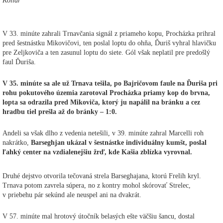
Kollár
V 33. minúte zahrali Trnavčania signál z priameho kopu, Procházka prihral
pred šestnástku Mikovičovi, ten poslal loptu do ohňa, Ďuriš vyhral hlavičku
pre Zeljkoviča a ten zasunul loptu do siete. Gól však neplatil pre predošlý
faul Ďuriša.
V 35. minúte sa ale už Trnava tešila, po Bajričovom faule na Ďuriša pri
rohu pokutového územia zarotoval Procházka priamy kop do brvna,
lopta sa odrazila pred Mikoviča, ktorý ju napálil na bránku a cez
hradbu tiel prešla až do bránky – 1:0.
Andeli sa však dlho z vedenia netešili, v 39. minúte zahral Marcelli roh
nakrátko,
Barseghjan ukázal v šestnástke individuálny kumšt, poslal
ľahký center na vzdialenejšiu žrď, kde Kašia zblízka vyrovnal.
Druhé dejstvo otvorila tečovaná strela Barseghajana, ktorú Frelih kryl.
Trnava potom zavrela súpera, no z kontry mohol skórovať Strelec,
v priebehu pár sekúnd ale neuspel ani na dvakrát.
V 57. minúte mal hrotový útočník belasých ešte väčšiu šancu, dostal