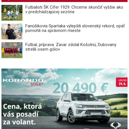
Futbalisti ŠK Cífer 1929: Chceme skončiť vyššie ako
v predchádzajúcej sezóne
Fanúšikovia Spartaka vylepšili slovenský rekord, opäť
pomohli na správnom mieste
Futbal, príprava: Zavar zdolal Košolnú, Dubovany
strelili osem gólov