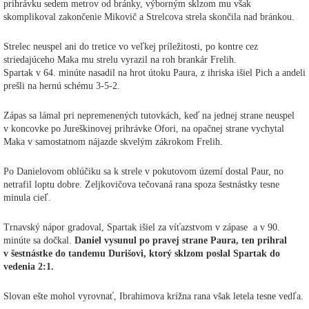
prihrávku sedem metrov od bránky, výborným sklzom mu však
skomplikoval zakončenie Mikovič a Strelcova strela skončila nad bránkou.
Strelec neuspel ani do tretice vo veľkej príležitosti, po kontre cez
striedajúceho Maka mu strelu vyrazil na roh brankár Frelih.
Spartak v 64. minúte nasadil na hrot útoku Paura, z ihriska išiel Pich a andeli
prešli na hernú schému 3-5-2.
Zápas sa lámal pri nepremenených tutovkách, keď na jednej strane neuspel
v koncovke po Jureškinovej prihrávke Ofori, na opačnej strane vychytal
Maka v samostatnom nájazde skvelým zákrokom Frelih.
Po Danielovom oblúčiku sa k strele v pokutovom území dostal Paur, no
netrafil loptu dobre. Zeljkovičova tečovaná rana spoza šestnástky tesne
minula cieľ.
Trnavský nápor gradoval, Spartak išiel za víťazstvom v zápase a v 90.
minúte sa dočkal.
Daniel vysunul po pravej strane Paura, ten prihral
v šestnástke do tandemu Durišovi, ktorý sklzom poslal Spartak do
vedenia 2:1.
Slovan ešte mohol vyrovnať, Ibrahimova krížna rana však letela tesne vedľa.