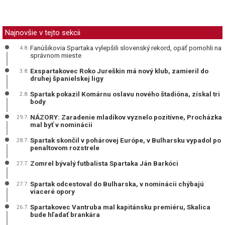
Najnovšie v tejto sekcii
Fanúšikovia Spartaka vylepšili slovenský rekord, opäť pomohli na
4.8.
správnom mieste
Exspartakovec Roko Jureškin má nový klub, zamieril do
3.8.
druhej španielskej ligy
Spartak pokazil Komárnu oslavu nového štadióna, získal tri
2.8.
body
NÁZORY: Zaradenie mladíkov vyznelo pozitívne, Procházka
29.7.
mal byť v nominácii
Spartak skončil v pohárovej Európe, v Bulharsku vypadol po
28.7.
penaltovom rozstrele
Zomrel bývalý futbalista Spartaka Ján Barkóci
27.7.
Spartak odcestoval do Bulharska, v nominácii chýbajú
27.7.
viaceré opory
Spartakovec Vantruba mal kapitánsku premiéru, Skalica
26.7.
bude hľadať brankára