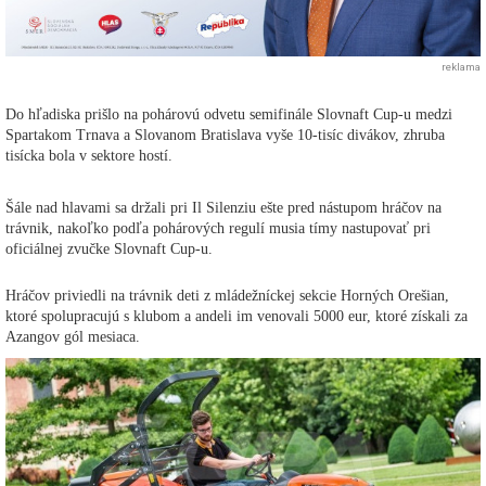
reklama
Do hľadiska prišlo na pohárovú odvetu semifinále Slovnaft Cup-u medzi
Spartakom Trnava a Slovanom Bratislava vyše 10-tisíc divákov, zhruba
tisícka bola v sektore hostí.
Šále nad hlavami sa držali pri Il Silenziu ešte pred nástupom hráčov na
trávnik, nakoľko podľa pohárových regulí musia tímy nastupovať pri
oficiálnej zvučke Slovnaft Cup-u.
Hráčov priviedli na trávnik deti z mládežníckej sekcie Horných Orešian,
ktoré spolupracujú s klubom a andeli im venovali 5000 eur, ktoré získali za
Azangov gól mesiaca.