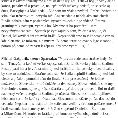
šance a v závere inkasujeme z brejku detinský gól. Trnava bojuje vždy až do
konca, penalty sú o psychike, najlepší hráči niekedy nedajú, to sa stalo aj
dnes, Barseghjan a Mak nedali. Nič som im však nevyčítal. Prehru beriem na
seba, ako trénerovi mi nevyšlo nič. Ani striedania neboli ako sme chceli.
Finále pohára nám v posledných štyroch rokoch nie je súdené. Trnave
gratulujem k postupu, vydrela ho. My sme si ho premárnili sami
nevyužitými šancami. Spartak je vynikajúci v tom, že drie a bojuje, či
Daniel, Mikovič či iní trnavskí hráči. Nepretlačili sme to v koncovke cez to,
kde platí nie, že môžem, ale musím. Budeme teraz bojovať v lige v sobotu,
potom pôjdeme od zápasu k zápasu, aby sme vyhrali ligu."
Michal Gašparík, tréner Spartaka:
"V prvom rade som strašne hrdý, že
som Trnavčan a keď sú veľké zápasy, tak naši fanúšikovia prídu na štadión.
Postup patrí im a je vďaka nim, aj keď hráči hrali fantasticky a bez divákov
by sme to nedokázali. Strašne som rád, že ľudia naplnili štadión, aj keď bol
vietor a pršalo a pomohli nám do finále. Som presvedčený, že jediné
mužstvo na Slovensku, ktoré dokáže na dva zápasy Slovan zdolať, sme my.
Potrebujete samozrejme aj kúsok šťastia a byť dobre pripravení. Bol to ďalší
nádherný večer, energia na štadióne je úžasná. Síce sme si to skomplikovali,
lebo som veril, že keď vyhrávate nad Slovanom, dokážete polčas doviesť do
vedenia. Nepodarilo sa nám to, ale stále sme verili, v druhom polčase sme už
hrali vabank, hrali sme systém 3-5-2 so stopérmi Danielom, Štetinom
a Mikovičom. Nakoniec to krátko pred koncom vyšlo, obaja útočníci sa