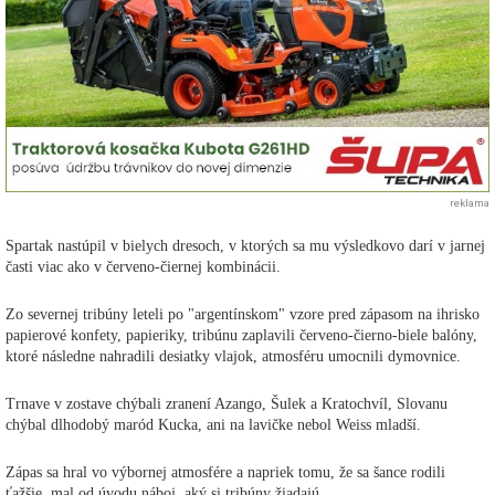
reklama
Spartak nastúpil v bielych dresoch, v ktorých sa mu výsledkovo darí v jarnej
časti viac ako v červeno-čiernej kombinácii.
Zo severnej tribúny leteli po "argentínskom" vzore pred zápasom na ihrisko
papierové konfety, papieriky, tribúnu zaplavili červeno-čierno-biele balóny,
ktoré následne nahradili desiatky vlajok, atmosféru umocnili dymovnice.
Trnave v zostave chýbali zranení Azango, Šulek a Kratochvíl, Slovanu
chýbal dlhodobý maród Kucka, ani na lavičke nebol Weiss mladší.
Zápas sa hral vo výbornej atmosfére a napriek tomu, že sa šance rodili
ťažšie, mal od úvodu náboj, aký si tribúny žiadajú.