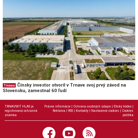
Čínsky investor otvoril v Trnave svoj prvý závod na
Trnava
Slovensku, zamestnal 60 ľudí
TRNAVSKÝ HLAS je
Právne informácie
|
Ochrana osobných údajov
|
Etický kódex
|
registrovaná ochranná
Reklama
|
RSS
|
Kontakty
|
Nastavenie cookies
|
Cookies
známka
politika