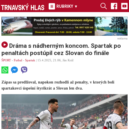
RUBRIKY
▾
reklama
Dráma s nádherným koncom. Spartak po
penaltách postúpil cez Slovan do finále
ŠPORT
-
Futbal
-
Spartak
| 15.4.2025, 21.06, Ján Král
Zápas sa predlžoval, napokon rozhodli až penalty, v ktorých boli
spartakovci úspešní štyrikrát a Slovan len dva.