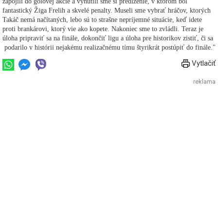
zapojili do gólovej akcie a vynútili sme si predĺženie, v ktorom bol
fantastický Žiga Frelih a skvelé penalty. Museli sme vybrať hráčov, ktorých
Takáč nemá načítaných, lebo sú to strašne nepríjemné situácie, keď idete
proti brankárovi, ktorý vie ako kopete. Nakoniec sme to zvládli. Teraz je
úloha pripraviť sa na finále, dokončiť ligu a úloha pre historikov zistiť, či sa
podarilo v histórii nejakému realizačnému tímu štyrikrát postúpiť do finále."
Vytlačiť
reklama