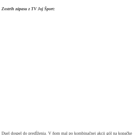
Zostrih zápasu z TV Joj Šport:
Duel dospel do predĺženia. V ňom mal po kombinačnej akcii gól na kopačke