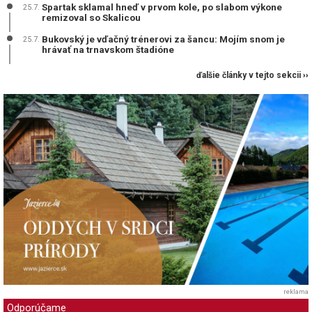
Spartak sklamal hneď v prvom kole, po slabom výkone
25.7.
remizoval so Skalicou
Bukovský je vďačný trénerovi za šancu: Mojím snom je
25.7.
hrávať na trnavskom štadióne
ďalšie články v tejto sekcii ››
reklama
Odporúčame