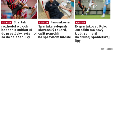
Spartak
Fanúšikovia
Spartak
Spartak
Spartak
rozhodol o troch
Spartaka vylepšili
Exspartakovec Roko
bodoch s Duklou už
slovenský rekord,
Jureškin má nový
do prestávky, vyšvihol
opäť pomohli
klub, zamieril
sa do čela tabuľky
na správnom mieste
do druhej španielskej
ligy
reklama