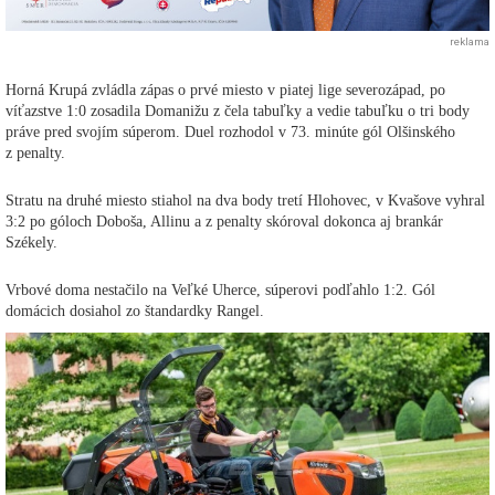
reklama
Horná Krupá zvládla zápas o prvé miesto v piatej lige severozápad, po
víťazstve 1:0 zosadila Domanižu z čela tabuľky a vedie tabuľku o tri body
práve pred svojím súperom. Duel rozhodol v 73. minúte gól Olšinského
z penalty.
Stratu na druhé miesto stiahol na dva body tretí Hlohovec, v Kvašove vyhral
3:2 po góloch Doboša, Allinu a z penalty skóroval dokonca aj brankár
Székely.
Vrbové doma nestačilo na Veľké Uherce, súperovi podľahlo 1:2. Gól
domácich dosiahol zo štandardky Rangel.