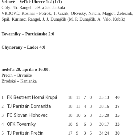
Vrbové – Veľké Uherce 1:2 (1:1)
Góly: 45. Rangel - 39. a 55. Jankula
VRBOVÉ: Košinár - Potrok, T. Gažík, ORviský, Natčin, Majgot, Železník,
Spál, Kurinec, Rangel, J. J. Dunajčík (M. P. Dunajčík, A. Valo, Kubík)
Tovarníky – Partizánske 2:0
Chynorany – Ladce 4:0
nedeľa 20. apríla o 16:00:
Prečín – Brvnište
Brodské – Kanianka
FK Bestrent Horná Krupá
1
18
11
7
0
35:13
40
TJ Partizán Domaniža
2
18
11
4
3
38:16
37
FC Slovan Hlohovec
3
18
10
5
3
35:20
35
OFK Tovarníky
4
18
9
6
3
30:17
33
TJ Partizán Prečín
5
17
9
3
5
34:24
30