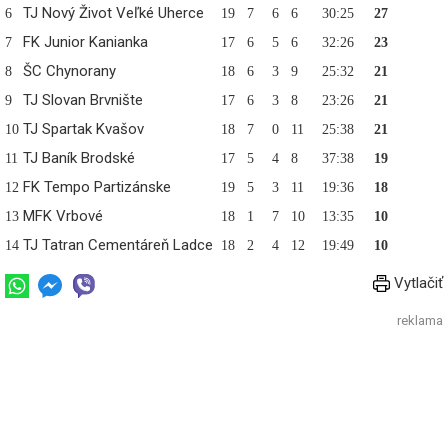
TJ Nový Život Veľké Uherce
6
19
7
6
6
30:25
27
FK Junior Kanianka
7
17
6
5
6
32:26
23
ŠC Chynorany
8
18
6
3
9
25:32
21
TJ Slovan Brvnište
9
17
6
3
8
23:26
21
TJ Spartak Kvašov
10
18
7
0
11
25:38
21
TJ Baník Brodské
11
17
5
4
8
37:38
19
FK Tempo Partizánske
12
19
5
3
11
19:36
18
MFK Vrbové
13
18
1
7
10
13:35
10
TJ Tatran Cementáreň Ladce
14
18
2
4
12
19:49
10
Vytlačiť
reklama