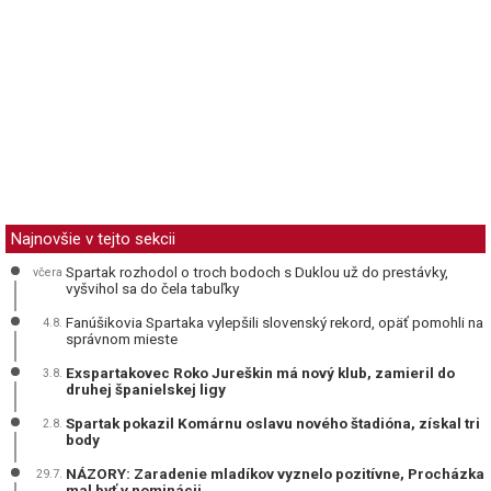
Najnovšie v tejto sekcii
Spartak rozhodol o troch bodoch s Duklou už do prestávky,
včera
vyšvihol sa do čela tabuľky
Fanúšikovia Spartaka vylepšili slovenský rekord, opäť pomohli na
4.8.
správnom mieste
Exspartakovec Roko Jureškin má nový klub, zamieril do
3.8.
druhej španielskej ligy
Spartak pokazil Komárnu oslavu nového štadióna, získal tri
2.8.
body
NÁZORY: Zaradenie mladíkov vyznelo pozitívne, Procházka
29.7.
mal byť v nominácii