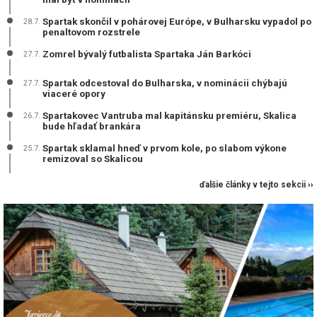
Spartak skončil v pohárovej Európe, v Bulharsku vypadol po
28.7.
penaltovom rozstrele
Zomrel bývalý futbalista Spartaka Ján Barkóci
27.7.
Spartak odcestoval do Bulharska, v nominácii chýbajú
27.7.
viaceré opory
Spartakovec Vantruba mal kapitánsku premiéru, Skalica
26.7.
bude hľadať brankára
Spartak sklamal hneď v prvom kole, po slabom výkone
25.7.
remizoval so Skalicou
ďalšie články v tejto sekcii ››