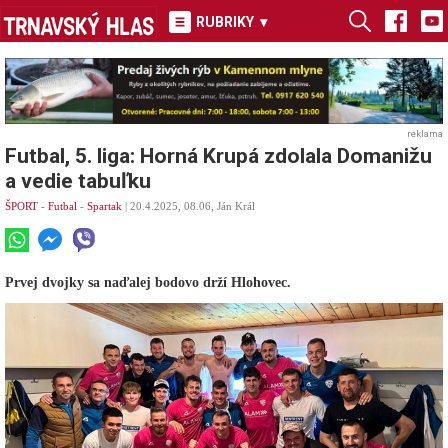
RUBRIKY
▾
reklama
Futbal, 5. liga: Horná Krupá zdolala Domanižu
a vedie tabuľku
ŠPORT
-
Futbal
-
Spartak
| 20.4.2025, 08.06, Ján Král
Prvej dvojky sa naďalej bodovo drží Hlohovec.