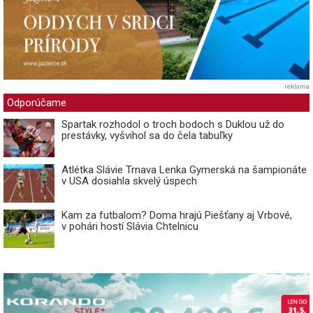
reklama
Odporúčame
Spartak rozhodol o troch bodoch s Duklou už do
prestávky, vyšvihol sa do čela tabuľky
Atlétka Slávie Trnava Lenka Gymerská na šampionáte
v USA dosiahla skvelý úspech
Kam za futbalom? Doma hrajú Piešťany aj Vrbové,
v pohári hostí Slávia Chtelnicu