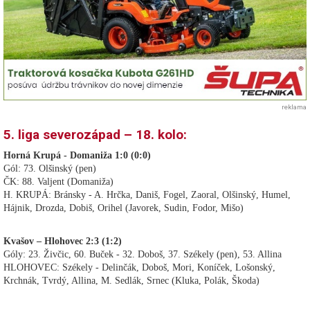
reklama
5. liga severozápad – 18. kolo:
Horná Krupá - Domaniža 1:0 (0:0)
Gól: 73. Olšinský (pen)
ČK: 88. Valjent (Domaniža)
H. KRUPÁ: Bránsky - A. Hrčka, Daniš, Fogel, Zaoral, Olšinský, Humel,
Hájnik, Drozda, Dobiš, Orihel (Javorek, Sudin, Fodor, Mišo)
Kvašov – Hlohovec 2:3 (1:2)
Góly: 23. Živčic, 60. Buček - 32. Doboš, 37. Székely (pen), 53. Allina
HLOHOVEC: Székely - Delinčák, Doboš, Mori, Koníček, Lošonský,
Krchnák, Tvrdý, Allina, M. Sedlák, Srnec (Kluka, Polák, Škoda)