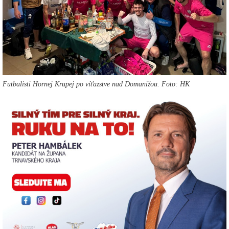
Futbalisti Hornej Krupej po víťazstve nad Domanižou. Foto: HK