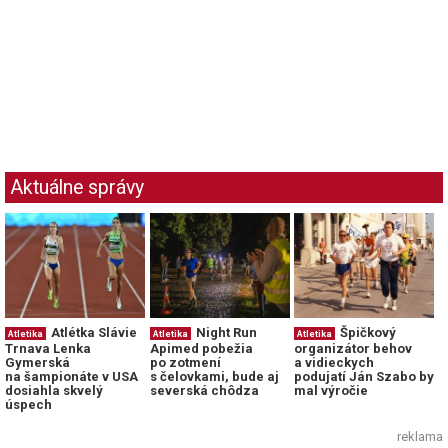
Aktuálne správy
Atlétka Slávie
Night Run
Špičkový
Atletika
Atletika
Atletika
Trnava Lenka
Apimed pobežia
organizátor behov
Gymerská
po zotmení
a vidieckych
na šampionáte v USA
s čelovkami, bude aj
podujatí Ján Szabo by
dosiahla skvelý
severská chôdza
mal výročie
úspech
reklama