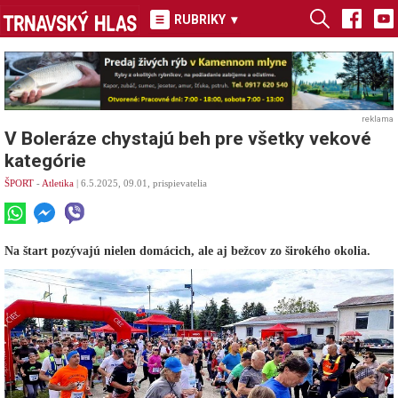
RUBRIKY
▾
reklama
V Boleráze chystajú beh pre všetky vekové
kategórie
ŠPORT
-
Atletika
| 6.5.2025, 09.01, prispievatelia
Na štart pozývajú nielen domácich, ale aj bežcov zo širokého okolia.