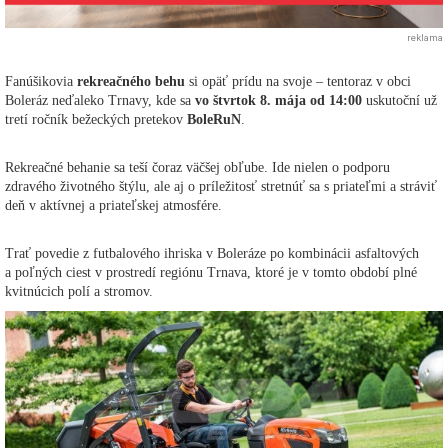
reklama
Fanúšikovia
rekreačného behu
si opäť prídu na svoje – tentoraz v obci
Boleráz neďaleko Trnavy, kde sa
vo štvrtok 8. mája od 14:00
uskutoční už
tretí ročník bežeckých pretekov
BoleRuN
.
Rekreačné behanie sa teší čoraz väčšej obľube. Ide nielen o podporu
zdravého životného štýlu, ale aj o príležitosť stretnúť sa s priateľmi a stráviť
deň v aktívnej a priateľskej atmosfére.
Trať povedie z futbalového ihriska v Boleráze po kombinácii asfaltových
a poľných ciest v prostredí regiónu Trnava, ktoré je v tomto období plné
kvitnúcich polí a stromov.