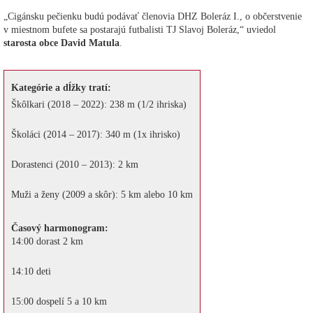
„Cigánsku pečienku budú podávať členovia DHZ Boleráz I., o občerstvenie
v miestnom bufete sa postarajú futbalisti TJ Slavoj Boleráz,“ uviedol
starosta obce David Matula
.
Kategórie a dĺžky tratí:
Škôlkari (2018 – 2022): 238 m (1/2 ihriska)
Školáci (2014 – 2017): 340 m (1x ihrisko)
Dorastenci (2010 – 2013): 2 km
Muži a ženy (2009 a skôr): 5 km alebo 10 km
Časový harmonogram:
14:00 dorast 2 km
14:10 deti
15:00 dospelí 5 a 10 km