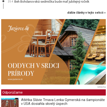
Beh Bohdanovská sedmička bude mať jubilejný ročník
25.4.
ďalšie články v tejto sekcii ››
reklama
Odporúčame
Atlétka Slávie Trnava Lenka Gymerská na šampionáte
v USA dosiahla skvelý úspech