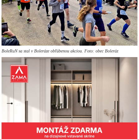
BoleRuN sa stal v Boleráze obľúbenou akciou. Foto: obec Boleráz