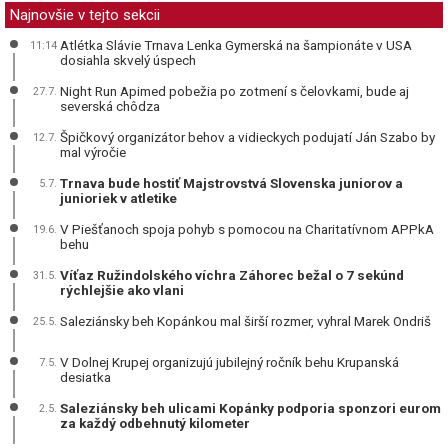
Najnovšie v tejto sekcii
Atlétka Slávie Trnava Lenka Gymerská na šampionáte v USA
11:14
dosiahla skvelý úspech
Night Run Apimed pobežia po zotmení s čelovkami, bude aj
27.7.
severská chôdza
Špičkový organizátor behov a vidieckych podujatí Ján Szabo by
12.7.
mal výročie
Trnava bude hostiť Majstrovstvá Slovenska juniorov a
5.7.
junioriek v atletike
V Piešťanoch spoja pohyb s pomocou na Charitatívnom APPkA
19.6.
behu
Víťaz Ružindolského víchra Záhorec bežal o 7 sekúnd
31.5.
rýchlejšie ako vlani
Saleziánsky beh Kopánkou mal širší rozmer, vyhral Marek Ondriš
25.5.
V Dolnej Krupej organizujú jubilejný ročník behu Krupanská
7.5.
desiatka
Saleziánsky beh ulicami Kopánky podporia sponzori eurom
2.5.
za každý odbehnutý kilometer