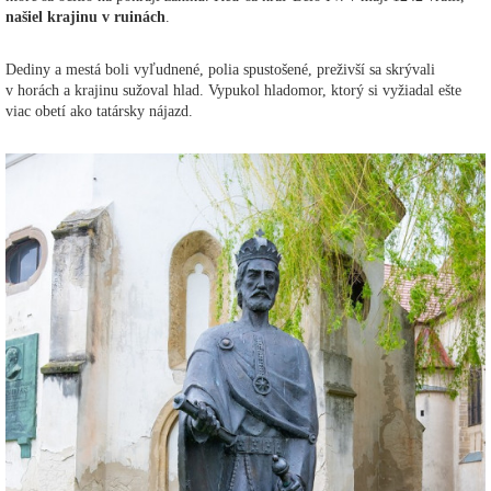
našiel krajinu v ruinách
.
Dediny a mestá boli vyľudnené, polia spustošené, preživší sa skrývali
v horách a krajinu sužoval hlad. Vypukol hladomor, ktorý si vyžiadal ešte
viac obetí ako tatársky nájazd.