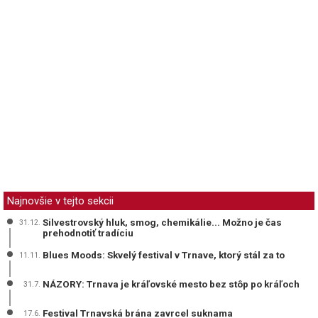
Najnovšie v tejto sekcii
Silvestrovský hluk, smog, chemikálie... Možno je čas
31.12.
prehodnotiť tradíciu
Blues Moods: Skvelý festival v Trnave, ktorý stál za to
11.11.
NÁZORY: Trnava je kráľovské mesto bez stôp po kráľoch
31.7.
Festival Trnavská brána zavrcel suknama
17.6.