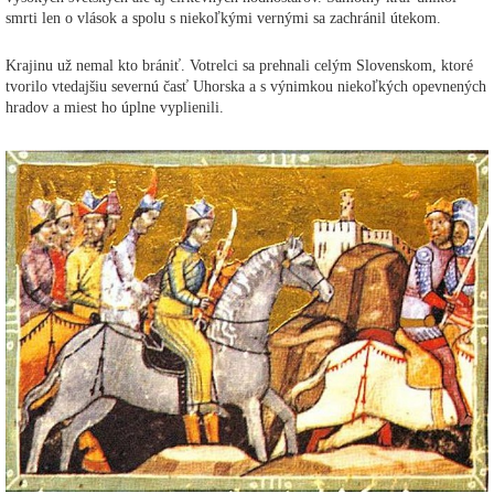
smrti len o vlások a spolu s niekoľkými vernými sa zachránil útekom.
Krajinu už nemal kto brániť. Votrelci sa prehnali celým Slovenskom, ktoré
tvorilo vtedajšiu severnú časť Uhorska a s výnimkou niekoľkých opevnených
hradov a miest ho úplne vyplienili.