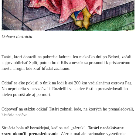
Dobová ilustrácia.
Tatári, ktorí dorazili na pobrežie Jadranu len niekoľko dní po Belovi, začali
najprv obliehať Split, potom hrad Klis a neskôr sa presunuli k prístavnému
mestu Trogir, kde kráľ hľadal záchranu.
Odtiaľ sa ešte pokúsil o únik na lodi k asi 200 km vzdialenému ostrovu Pag.
No nepriatelia sa nevzdávali. Rozdelili sa na dve časti a prenasledovali ho
nielen po súši ale aj po mori.
Odpoveď na otázku odkiaľ Tatári zohnali lode, na ktorých ho prenasledovali,
história nedáva.
Situácia bola už beznádejná, keď sa stal „zázrak“.
Tatári neočakávane
zrazu ukončili prenasledovanie
. Zázrak mal ale racionálne vysvetlenie.