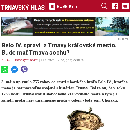
RUBRIKY
▾
reklama
Belo IV. spravil z Trnavy kráľovské mesto.
Bude mať Trnava sochu?
BLOG
-
Trnavskými očami
| 11.5.2025, 12.38, prispievatelia
3. mája uplynulo 755 rokov od smrti uhorského kráľa Bela IV., ktorého
meno je nezmazateľne spojené s históriou Trnavy. Bol to on, čo v roku
1238 udelil Trnave štatút slobodného kráľovského mesta a tým ju
zaradil medzi najvýznamnejšie mestá v celom vtedajšom Uhorsku.