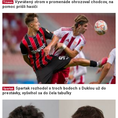
Vyvrátený strom v promenáde ohrozoval chodcov, na
Trnava
pomoc prišli hasiči
Spartak rozhodol o troch bodoch s Duklou už do
Spartak
prestávky, vyšvihol sa do čela tabuľky