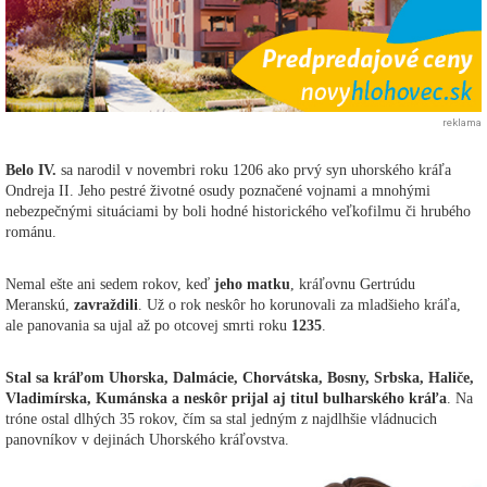
reklama
Belo IV.
sa narodil v novembri roku 1206 ako prvý syn uhorského kráľa
Ondreja II. Jeho pestré životné osudy poznačené vojnami a mnohými
nebezpečnými situáciami by boli hodné historického veľkofilmu či hrubého
románu.
Nemal ešte ani sedem rokov, keď
jeho matku
, kráľovnu Gertrúdu
Meranskú,
zavraždili
. Už o rok neskôr ho korunovali za mladšieho kráľa,
ale panovania sa ujal až po otcovej smrti roku
1235
.
Stal sa kráľom Uhorska, Dalmácie, Chorvátska, Bosny, Srbska, Haliče,
Vladimírska, Kumánska a neskôr prijal aj titul bulharského kráľa
. Na
tróne ostal dlhých 35 rokov, čím sa stal jedným z najdlhšie vládnucich
panovníkov v dejinách Uhorského kráľovstva.