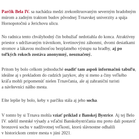
Parčík Bela IV.
sa nachádza medzi zrekonštruovaným severným hradobným
múrom a zadným traktom budov pôvodnej Trnavskej univerzity a spája
Hornopotočnú a Jerichovu ulicu.
No radnica tento chvályhodný čin bohužiaľ nedotiahla do konca. Atraktívny
priestor s udržiavaným trávnikom, kvetinovými záhonmi, dvomi desiatkami
stromov a lákavou možnosťou bezplatného výstupu na hradby,
aj po
toľkých rokoch zostáva anonymný, neoznačený.
Pritom by bolo celkom jednoduché
osadiť tam aspoň informačnú tabuľu
,
ideálne aj s prekladom do cudzích jazykov, aby si meno a činy veľkého
kráľa mohli pripomenúť nielen Trnavčania, ale aj zahraniční turisti
a návštevníci nášho mesta.
Ešte lepšie by bolo, keby v parčíku stála aj jeho
socha
.
V tomto by si Trnava mohla
vziať príklad z Banskej Bystrice
. Aj tej Belo
IV. udelil mestské výsady a vďační Banskobystričania mu preto dali postaviť
bronzovú sochu v nadživotnej veľkosti, ktorú slávnostne odhalili
v historickom centre mesta v júni 2021.