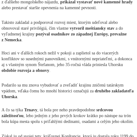
z ďalšieho mongolského nájazdu,
prikázal vystavať nové kamenné hrady
alebo prestavať staršie opevnenia na kamenné pevnosti.
Takisto zakladal a podporoval rozvoj miest, ktorým udeľoval alebo
obnovoval staré privilégiá, čím vlastne
vytvoril meštiansky stav
a do
vyľudnenej krajiny
pozýval osadníkov zo západnej Európy, prevažne
z Nemecka
.
Hoci ani v ďalších rokoch nežil v pokoji a zaplietol sa do viacerých
konfliktov so susednými panovníkmi, s vnútornými nepriateľmi, a dokonca
aj s vlastným synom Štefanom, jeho 35-ročná vláda priniesla Uhorsku
obdobie rozvoja a obnovy
.
Podarilo sa mu znova vybudovať a zveľadiť krajinu zničenú tatárskym
vpádom, vďaka čomu ho mnohí historici označujú za
druhého zakladateľa
Uhorska
.
A čo sa týka
Trnavy
, tá bola pre neho pravdepodobne
srdcovou
záležitosťou
, lebo jedným z jeho prvých krokov krátko po nástupe na trón
bola kúpa mesta spolu s priľahlými dedinami, osadami a celým jeho okolím.
Získal ju od svojej tety, kráľovnej Konštancie, ktorá ju dostala roku 1199 do