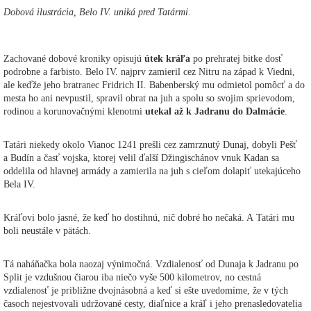
Dobová ilustrácia, Belo IV. uniká pred Tatármi.
Zachované dobové kroniky opisujú
útek kráľa
po prehratej bitke dosť
podrobne a farbisto. Belo IV. najprv zamieril cez Nitru na západ k Viedni,
ale keďže jeho bratranec Fridrich II. Babenberský mu odmietol pomôcť a do
mesta ho ani nevpustil, spravil obrat na juh a spolu so svojim sprievodom,
rodinou a korunovačnými klenotmi
utekal až k Jadranu do Dalmácie
.
Tatári niekedy okolo Vianoc 1241 prešli cez zamrznutý Dunaj, dobyli Pešť
a Budín a časť vojska, ktorej velil ďalší Džingischánov vnuk Kadan sa
oddelila od hlavnej armády a zamierila na juh s cieľom dolapiť utekajúceho
Bela IV.
Kráľovi bolo jasné, že keď ho dostihnú, nič dobré ho nečaká. A Tatári mu
boli neustále v pätách.
Tá naháňačka bola naozaj výnimočná. Vzdialenosť od Dunaja k Jadranu po
Split je vzdušnou čiarou iba niečo vyše 500 kilometrov, no cestná
vzdialenosť je približne dvojnásobná a keď si ešte uvedomíme, že v tých
časoch nejestvovali udržované cesty, diaľnice a kráľ i jeho prenasledovatelia