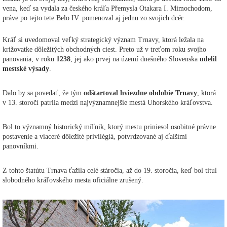
vena, keď sa vydala za českého kráľa Přemysla Otakara I. Mimochodom,
práve po tejto tete Belo IV. pomenoval aj jednu zo svojich dcér.
Kráľ si uvedomoval veľký strategický význam Trnavy, ktorá ležala na
križovatke dôležitých obchodných ciest. Preto už v treťom roku svojho
panovania, v roku
1238
, jej ako prvej na území dnešného Slovenska
udelil
mestské výsady
.
Dalo by sa povedať, že tým
odštartoval hviezdne obdobie Trnavy
, ktorá
v 13. storočí patrila medzi najvýznamnejšie mestá Uhorského kráľovstva.
Bol to významný historický míľnik, ktorý mestu priniesol osobitné právne
postavenie a viaceré dôležité privilégiá, potvrdzované aj ďalšími
panovníkmi.
Z tohto štatútu Trnava ťažila celé stáročia, až do 19. storočia, keď bol titul
slobodného kráľovského mesta oficiálne zrušený.