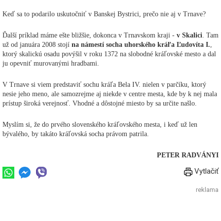
Keď sa to podarilo uskutočniť v Banskej Bystrici, prečo nie aj v Trnave?
Ďalší príklad máme ešte bližšie, dokonca v Trnavskom kraji -
v Skalici
. Tam
už od januára 2008 stojí
na námestí socha uhorského kráľa Ľudovíta I.
,
ktorý skalickú osadu povýšil v roku 1372 na slobodné kráľovské mesto a dal
ju opevniť murovanými hradbami.
V Trnave si viem predstaviť sochu kráľa Bela IV. nielen v parčíku, ktorý
nesie jeho meno, ale samozrejme aj niekde v centre mesta, kde by k nej mala
prístup široká verejnosť. Vhodné a dôstojné miesto by sa určite našlo.
Myslím si, že do prvého slovenského kráľovského mesta, i keď už len
bývalého, by takáto kráľovská socha právom patrila.
PETER RADVÁNYI
Vytlačiť
reklama