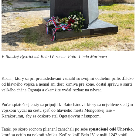
V Banskej Bystrici má Belo IV. sochu. Foto: Linda Murínová
Kadan, ktorý sa pri prenasledovaní vzdialil so svojimi oddielmi príliš ďaleko
od hlavného vojska a nemal ani dosť krmiva pre kone, dostal správu o smrti
veľkého chána Ogotaja a okamžite vydal rozkaz na návrat.
Počas spiatočnej cesty sa pripojil k Batuchánovi, ktorý sa urýchlene s celým
vojskom vydal na cestu späť do hlavného mesta Mongolskej ríše –
Karakorumu, aby sa čoskoro stal Ogotajovým nástupcom.
Tatári po skoro ročnom plienení zanechali po sebe
spustošené celé Uhorsko
,
ktoré sa ocitlo na pokraji zániku. Keď sa kráľ Belo IV. v máji 1242 vrátil,