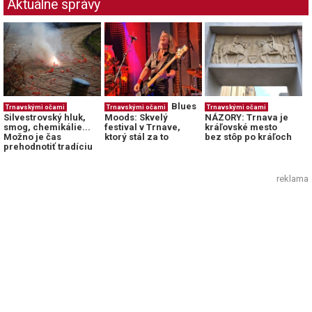
Aktuálne správy
Blues
Trnavskými očami
Trnavskými očami
Trnavskými očami
Silvestrovský hluk,
Moods: Skvelý
NÁZORY: Trnava je
smog, chemikálie...
festival v Trnave,
kráľovské mesto
Možno je čas
ktorý stál za to
bez stôp po kráľoch
prehodnotiť tradíciu
reklama