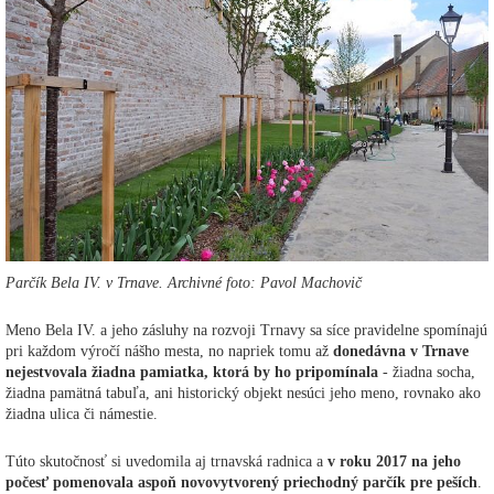
Parčík Bela IV. v Trnave. Archivné foto: Pavol Machovič
Meno Bela IV. a jeho zásluhy na rozvoji Trnavy sa síce pravidelne spomínajú
pri každom výročí nášho mesta, no napriek tomu až
donedávna v Trnave
nejestvovala žiadna pamiatka, ktorá by ho pripomínala
- žiadna socha,
žiadna pamätná tabuľa, ani historický objekt nesúci jeho meno, rovnako ako
žiadna ulica či námestie.
Túto skutočnosť si uvedomila aj trnavská radnica a
v roku 2017 na jeho
počesť pomenovala aspoň novovytvorený priechodný parčík pre peších
.