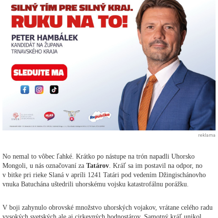
reklama
No nemal to vôbec ľahké. Krátko po nástupe na trón napadli Uhorsko
Mongoli, u nás označovaní za
Tatárov
. Kráľ sa im postavil na odpor, no
v bitke pri rieke Slaná v apríli 1241 Tatári pod vedením Džingischánovho
vnuka Batuchána uštedrili uhorskému vojsku katastrofálnu porážku.
V boji zahynulo obrovské množstvo uhorských vojakov, vrátane celého radu
vysokých svetských ale aj cirkevných hodnostárov. Samotný kráľ unikol