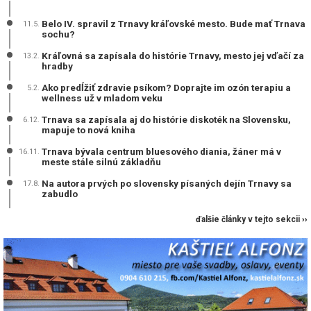
Belo IV. spravil z Trnavy kráľovské mesto. Bude mať Trnava
11.5.
sochu?
Kráľovná sa zapísala do histórie Trnavy, mesto jej vďačí za
13.2.
hradby
Ako predĺžiť zdravie psíkom? Doprajte im ozón terapiu a
5.2.
wellness už v mladom veku
Trnava sa zapísala aj do histórie diskoték na Slovensku,
6.12.
mapuje to nová kniha
Trnava bývala centrum bluesového diania, žáner má v
16.11.
meste stále silnú základňu
Na autora prvých po slovensky písaných dejín Trnavy sa
17.8.
zabudlo
ďalšie články v tejto sekcii ››