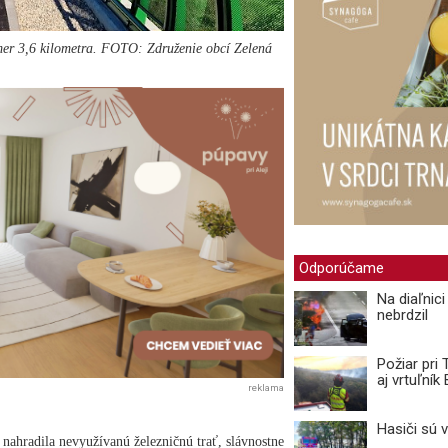
kmer 3,6 kilometra. FOTO: Združenie obcí Zelená
Odporúčame
Na diaľnic
nebrdzil
Požiar pri
aj vrtuľní
reklama
Hasiči sú 
nahradila nevyužívanú železničnú trať, slávnostne