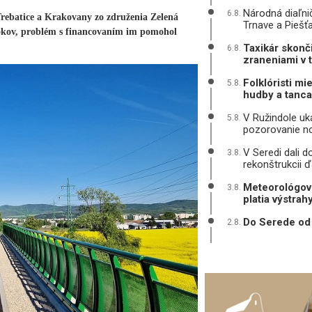
Národná diaľni
6.8.
Trebatice a Krakovany zo združenia Zelená
Trnave a Piešť
 rokov, problém s financovaním im pomohol
Taxikár skonč
6.8.
zraneniami v 
Folklóristi mi
5.8.
hudby a tanca
V Ružindole uká
5.8.
pozorovanie n
V Seredi dali d
3.8.
rekonštrukcii ď
Meteorológovi
3.8.
platia výstrah
Do Serede od 
2.8.