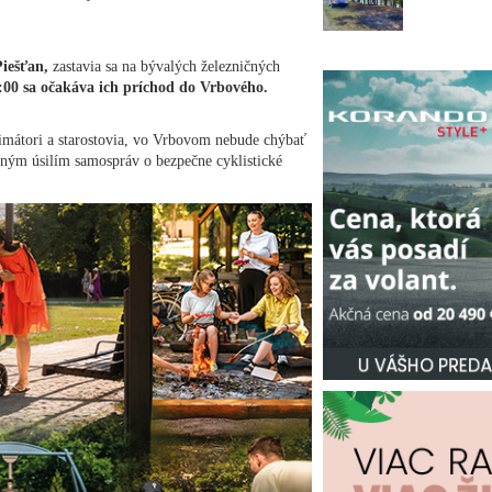
Piešťan,
zastavia sa na bývalých železničných
:00 sa očakáva ich príchod do Vrbového.
primátori a starostovia, vo Vrbovom nebude chýbať
čným úsilím samospráv o bezpečne cyklistické