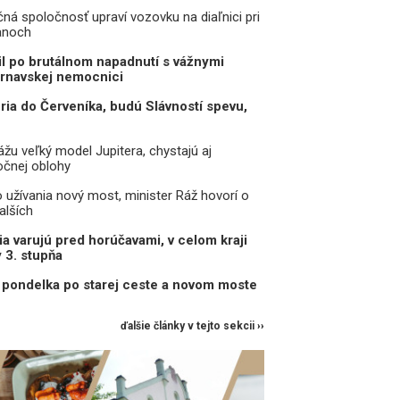
čná spoločnosť upraví vozovku na diaľnici pri
anoch
il po brutálnom napadnutí s vážnymi
trnavskej nemocnici
eria do Červeníka, budú Slávností spevu,
žu veľký model Jupitera, chystajú aj
očnej oblohy
o užívania nový most, minister Ráž hovorí o
alších
a varujú pred horúčavami, v celom kraji
y 3. stupňa
pondelka po starej ceste a novom moste
ďalšie články v tejto sekcii ››