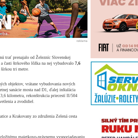
reklama
nú trať prenajalo od Železníc Slovenskej
 a časti štrkového lôžka na nej vybudovalo
7,6
 šírkou tri metre.
tných objektov, vrátane vybudovania nových
etnej sanácie mosta nad D1, ďalej inštalácia
3,6 kilometra, rekonštrukcia priecestí II/504
tlenia a zvodidiel.
batice a Krakovany zo združenia Zelená cesta
li zložitému majetkovo-právnemu vysporiadavaniu