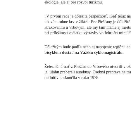
ekológie, ale aj pre rozvoj turizmu.
„V prvom rade je dôležitá bezpečnosť. Keď teraz na t
tak vám tuhne krv v žilách. Pre Piešťany je dôležité
Krakovanmi a Vrbovým, ale my tam máme aj mests
pri príležitosti začiatku výstavby vo februári minul
Dôležitým bude podľa neho aj napojenie regiónu na
bicyklom dostať na Vážsku cyklomagistrálu.
Železničnú trať z Piešťan do Vrbového otvorili v ok
jej úlohu preberali autobusy. Osobná preprava na t
definitívne skončila v roku 1978.