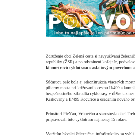
Združenie obcí Zelená cesta si nevyužívanú železnič
republiky (ŽSR) a po odstránení koľajníc, podvalov
kilometrovú cyklotrasu s asfaltovým povrchom
a
Súčasťou prác bola aj rekonštrukcia viacerých mos
pilierov mosta pri križovaní s cestou II/499 a kompl
bezpečnostného zábradlia cyklotrasy v dĺžke takmer 
Krakovany a II/499 Kocurice a osadením nového osve
Primátori Piešťan, Vrbového a starostovia obcí Tre
pripravovali túto cyklotrasu najmenej 15 rokov.
Využitím bývalej železničnej infraštruktúry sa vyh