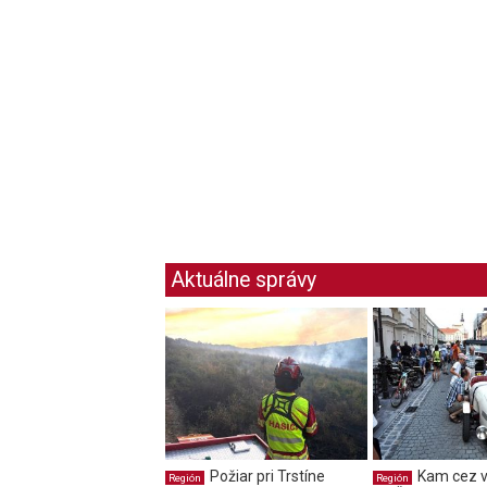
Aktuálne správy
Požiar pri Trstíne
Kam cez v
Región
Región