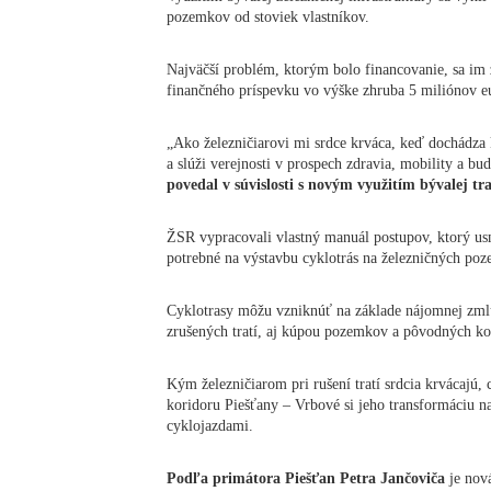
pozemkov od stoviek vlastníkov.
Najväčší problém, ktorým bolo financovanie, sa im 
finančného príspevku vo výške zhruba 5 miliónov eu
„Ako železničiarovi mi srdce krváca, keď dochádza k
a slúži verejnosti v prospech zdravia, mobility a bu
povedal v súvislosti s novým využitím bývalej tr
ŽSR vypracovali vlastný manuál postupov, ktorý us
potrebné na výstavbu cyklotrás na železničných po
Cyklotrasy môžu vzniknúť na základe nájomnej zmlu
zrušených tratí, aj kúpou pozemkov a pôvodných kon
Kým železničiarom pri rušení tratí srdcia krvácajú,
koridoru Piešťany – Vrbové si jeho transformáciu n
cyklojazdami.
Podľa primátora Piešťan Petra Jančoviča
je nov