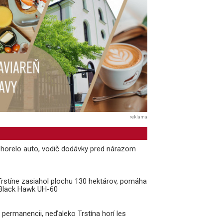
reklama
i horelo auto, vodič dodávky pred nárazom
 Trstíne zasiahol plochu 130 hektárov, pomáha
k Black Hawk UH-60
v permanencii, neďaleko Trstína horí les