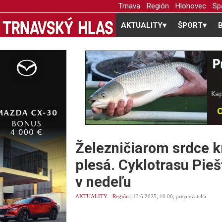
Trnava
Región
Hlohovec
Sp
AKTUALITY
▾
ŠPORT
▾
Železničiarom srdce k
plesá. Cyklotrasu Pieš
v nedeľu
AKTUALITY
-
Región
| 13.6.2025, 10.00, prispievatelia