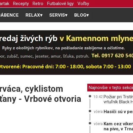
artak
Recepty
Retro
Futbalové ligy
Voľby
BÁBENCE
RELAX
▾
SERVIS
▾
BLOG
▾
rváca, cyklistom
Najnovšie v tejto sekci
ťany - Vrbové otvoria
Požiar pri Trst
10:42
vrtuľník Black
Hasiči sú v pe
včera
Kam cez víken
včera
na pivo, v Tr