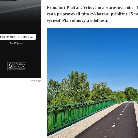
Primátori Piešťan, Vrbového a starostovia obcí 
cesta pripravovali túto cyklotrasu približne 15
vyriešiť Plán obnovy a odolnosti.
reklama