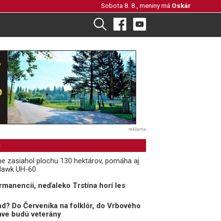
Sobota 8. 8., meniny má
Oskár
reklama
i
íne zasiahol plochu 130 hektárov, pomáha aj
 Hawk UH-60
rmanencii, neďaleko Trstína horí les
d? Do Červeníka na folklór, do Vrbového
nave budú veterány