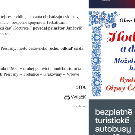
ej ceste vidíte, ako autá obchádzajú cyklistov,
 nielen bezpečné spojenie s Trebaticami,
kú časť Kocurice.“
povedal primátor Jančovič
ého roku.
 Piešťany, mesto cestovného ruchu, o
dkiaľ sa dá
tóbri 1906, v druhej polovici minulého storočia
rati Piešťany – Trebatice – Krakovany – Vrbové
SITA
Vytlačiť
reklama