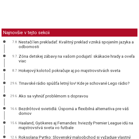
Najnovšie v tejto sekcii
Nestačí len prekladať: Kvalitný preklad vzniká spojením jazyka a
7.8.
odbornosti
Zóna detskej zábavy na vašom podujatí: skákacie hrady a oveľa
9.7.
viac
Hokejový kolotoč pokračuje aj po majstrovstvách sveta
8.7.
Trnavské rádio spúšťa letný lov! Kde je schované Lego rádio?
29.6.
Ako sa vyhnúť problémom s dopravou
29.6.
Bezdrôtové svietidlá: Úsporná a flexibilná alternatíva pre váš
16.6.
domov
Haaland, Gyökeres aj Fernandes: hviezdy Premier League idú na
15.6.
majstrovstvá sveta vo futbale
Roksolana Pyrtko: Slovenský maloobchod si vyžaduje vlastný
12.6.