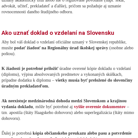
uznaný akademický titul alebo ide o regulované povolanie (napr. lekár,
advokát, učiteľ, prekladateľ a ďalšie), pričom sa požaduje aj uznanie
rovnocennosti daného študijného odboru.
Ako uznať doklad o vzdelaní na Slovensku
Aby bol váš doklad o vzdelaní oficiálne uznaný v Slovenskej republike,
musíte
podať žiadosť na Regionálny úrad školskej správy
(osobne alebo
poštou).
K žiadosti je potrebné priložiť
úradne overené kópie dokladu o vzdelaní
(diplomu), výpisu absolvovaných predmetov a vykonaných skúškach,
prípadne dodatku k diplomu –
všetky musia byť preložené do slovenčiny
úradným prekladateľom.
Ak neexistuje medzinárodná dohoda medzi Slovenskom a krajinou
vydania dokladu
, môže byť potrebné aj
vyššie overenie dokumentov
–
tzn. apostila (štáty Haagskeho dohovoru) alebo superlegalizácia (štáty mimo
dohovoru).
Ďalej je potrebná
kópia občianskeho preukazu alebo pasu a potvrdenie