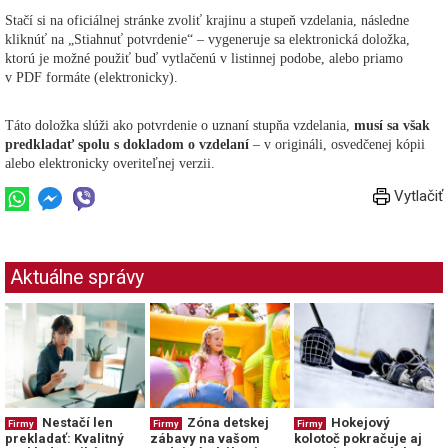
Stačí si na oficiálnej stránke zvoliť krajinu a stupeň vzdelania, následne
kliknúť na „Stiahnuť potvrdenie“ – vygeneruje sa elektronická doložka,
ktorú je možné použiť buď vytlačenú v listinnej podobe, alebo priamo
v PDF formáte (elektronicky).
Táto doložka slúži ako potvrdenie o uznaní stupňa vzdelania,
musí sa však
predkladať spolu s dokladom o vzdelaní
– v origináli, osvedčenej kópii
alebo elektronicky overiteľnej verzii.
Vytlačiť
Aktuálne správy
Nestačí len
Zóna detskej
Hokejový
Firmy
Firmy
Firmy
prekladať: Kvalitný
zábavy na vašom
kolotoč pokračuje aj