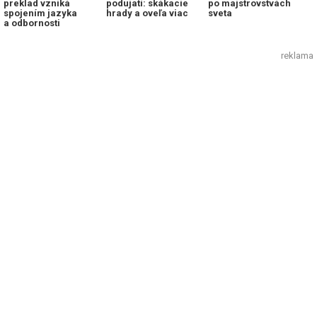
preklad vzniká
podujatí: skákacie
po majstrovstvách
spojením jazyka
hrady a oveľa viac
sveta
a odbornosti
reklama