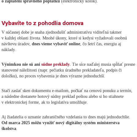
o zaplatení správneho poplatku
(elektronický kolok).
Vybavíte to z pohodlia domova
V súčasnej dobe je snaha zjednodušiť administratívu viditeľná takmer
v každej oblasti života. Mnohé úkony, ktoré si kedysi vyžadovali osobnú
návštevu úradov,
dnes vieme vybaviť online
, čo šetrí čas, energiu aj
náklady.
Výnimkou nie sú ani
súdne preklady
. Tie síce naďalej musia spĺňať presne
stanovené náležitosti (napr. pečiatku úradného prekladateľa, podpis či
doložku), no proces vybavenia je dnes výrazne jednoduchší.
Stačí zaslať sken dokumentu e-mailom, počkať na cenovú ponuku a termín,
a následne dostanete hotový súdny preklad poštou alebo si ho stiahnete
v elektronickej forme, ak to legislatíva umožňuje.
Aj žiadatelia o uznanie zahraničného vzdelania to dnes majú jednoduchšie.
Od marca 2025 môžu využiť nový digitálny systém ministerstva
školstva
.