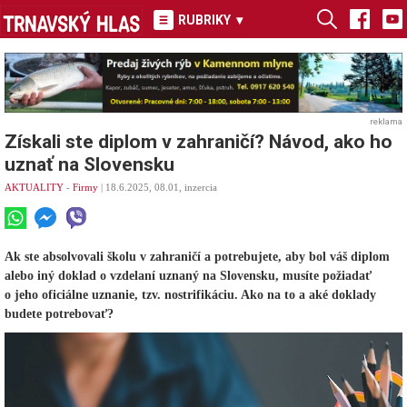
RUBRIKY
▾
reklama
Získali ste diplom v zahraničí? Návod, ako ho
uznať na Slovensku
AKTUALITY
-
Firmy
| 18.6.2025, 08.01, inzercia
Ak ste absolvovali školu v zahraničí a potrebujete, aby bol váš diplom
alebo iný doklad o vzdelaní uznaný na Slovensku, musíte požiadať
o jeho oficiálne uznanie, tzv. nostrifikáciu. Ako na to a aké doklady
budete potrebovať?