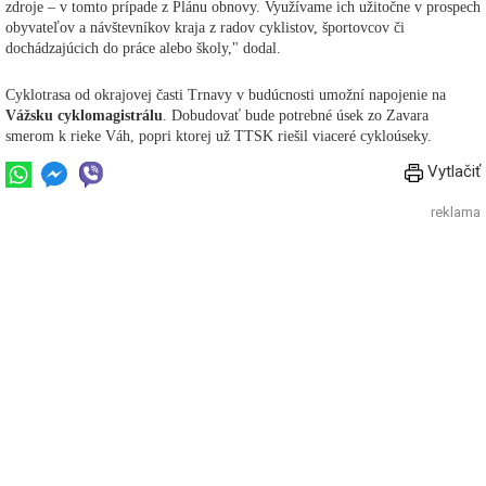
zdroje – v tomto prípade z Plánu obnovy. Využívame ich užitočne v prospech
obyvateľov a návštevníkov kraja z radov cyklistov, športovcov či
dochádzajúcich do práce alebo školy," dodal.
Cyklotrasa od okrajovej časti Trnavy v budúcnosti umožní napojenie na
Vážsku cyklomagistrálu
. Dobudovať bude potrebné úsek zo Zavara
smerom k rieke Váh, popri ktorej už TTSK riešil viaceré cykloúseky.
Vytlačiť
reklama