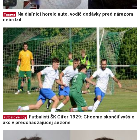
Na diaľnici horelo auto, vodič dodávky pred nárazom
Trnava
nebrdzil
Futbalisti ŠK Cífer 1929: Chceme skončiť vyššie
Futbalové ligy
ako v predchádzajúcej sezóne