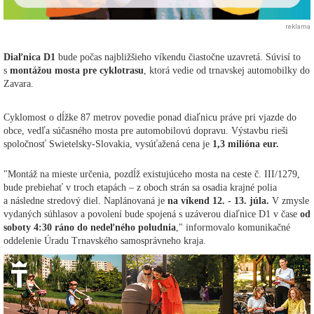
reklama
Diaľnica D1
bude počas najbližšieho víkendu čiastočne uzavretá. Súvisí to
s
montážou mosta pre cyklotrasu
, ktorá vedie od trnavskej automobilky do
Zavara.
Cyklomost o dĺžke 87 metrov povedie ponad diaľnicu práve pri vjazde do
obce, vedľa súčasného mosta pre automobilovú dopravu. Výstavbu rieši
spoločnosť Swietelsky-Slovakia, vysúťažená cena je
1,3 milióna eur.
"Montáž na mieste určenia, pozdĺž existujúceho mosta na ceste č. III/1279,
bude prebiehať v troch etapách – z oboch strán sa osadia krajné polia
a následne stredový diel. Naplánovaná je
na víkend 12. - 13. júla.
V zmysle
vydaných súhlasov a povolení bude spojená s uzáverou diaľnice D1 v čase
od
soboty 4:30 ráno do nedeľného poludnia
," informovalo komunikačné
oddelenie Úradu Trnavského samosprávneho kraja.