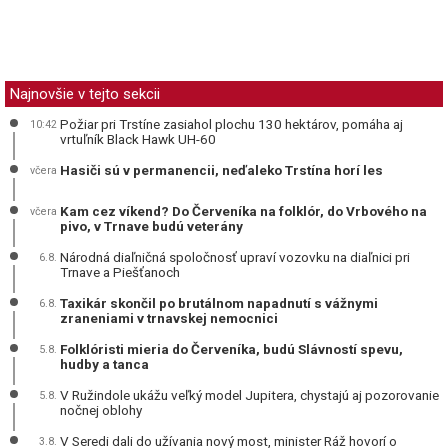
Najnovšie v tejto sekcii
Požiar pri Trstíne zasiahol plochu 130 hektárov, pomáha aj
10:42
vrtuľník Black Hawk UH-60
Hasiči sú v permanencii, neďaleko Trstína horí les
včera
Kam cez víkend? Do Červeníka na folklór, do Vrbového na
včera
pivo, v Trnave budú veterány
Národná diaľničná spoločnosť upraví vozovku na diaľnici pri
6.8.
Trnave a Piešťanoch
Taxikár skončil po brutálnom napadnutí s vážnymi
6.8.
zraneniami v trnavskej nemocnici
Folklóristi mieria do Červeníka, budú Slávností spevu,
5.8.
hudby a tanca
V Ružindole ukážu veľký model Jupitera, chystajú aj pozorovanie
5.8.
nočnej oblohy
V Seredi dali do užívania nový most, minister Ráž hovorí o
3.8.