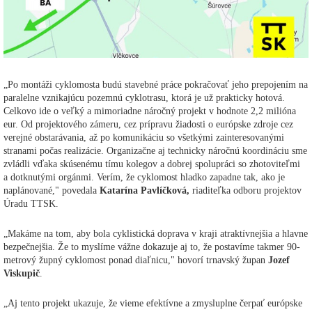
„Po montáži cyklomosta budú stavebné práce pokračovať jeho prepojením na
paralelne vznikajúcu pozemnú cyklotrasu, ktorá je už prakticky hotová.
Celkovo ide o veľký a mimoriadne náročný projekt v hodnote 2,2 milióna
eur. Od projektového zámeru, cez prípravu žiadosti o európske zdroje cez
verejné obstarávania, až po komunikáciu so všetkými zainteresovanými
stranami počas realizácie. Organizačne aj technicky náročnú koordináciu sme
zvládli vďaka skúsenému tímu kolegov a dobrej spolupráci so zhotoviteľmi
a dotknutými orgánmi. Verím, že cyklomost hladko zapadne tak, ako je
naplánované," povedala
Katarína Pavlíčková,
riaditeľka odboru projektov
Úradu TTSK.
„Makáme na tom, aby bola cyklistická doprava v kraji atraktívnejšia a hlavne
bezpečnejšia. Že to myslíme vážne dokazuje aj to, že postavíme takmer 90-
metrový župný cyklomost ponad diaľnicu," hovorí trnavský župan
Jozef
Viskupič
.
„Aj tento projekt ukazuje, že vieme efektívne a zmysluplne čerpať európske