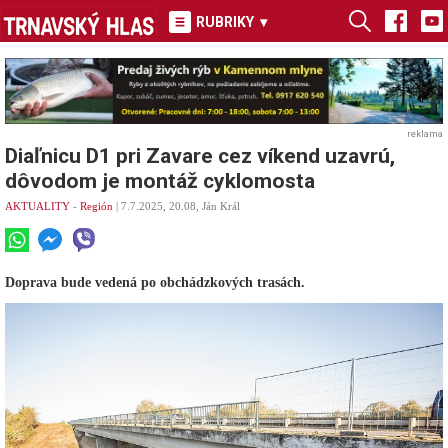
RUBRIKY
▾
reklama
Diaľnicu D1 pri Zavare cez víkend uzavrú,
dôvodom je montáž cyklomosta
AKTUALITY
-
Región
| 7.7.2025, 20.08, Ján Král
Doprava bude vedená po obchádzkových trasách.