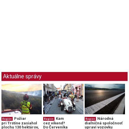
Aktuálne správy
Požiar
Kam
Národná
Región
Región
Región
pri Trstíne zasiahol
cez víkend?
diaľničná spoločnosť
plochu 130 hektárov,
Do Červeníka
upraví vozovku