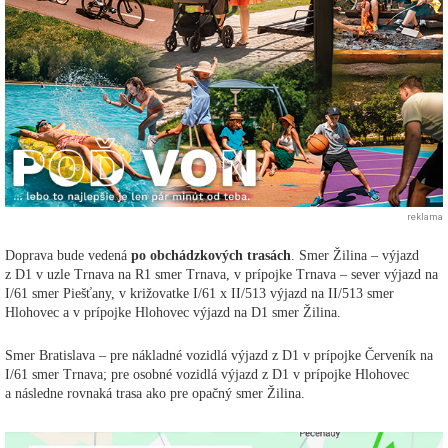
reklama
Doprava bude vedená
po obchádzkových trasách
. Smer Žilina – výjazd
z D1 v uzle Trnava na R1 smer Trnava, v prípojke Trnava – sever výjazd na
I/61 smer Piešťany, v križovatke I/61 x II/513 výjazd na II/513 smer
Hlohovec a v prípojke Hlohovec výjazd na D1 smer Žilina.
Smer Bratislava – pre nákladné vozidlá výjazd z D1 v prípojke Červeník na
I/61 smer Trnava; pre osobné vozidlá výjazd z D1 v prípojke Hlohovec
a následne rovnaká trasa ako pre opačný smer Žilina.