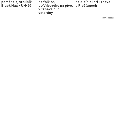
pomáha aj vrtuľník
na folklór,
na diaľnici pri Trnave
Black Hawk UH-60
do Vrbového na pivo,
a Piešťanoch
v Trnave budú
veterány
reklama