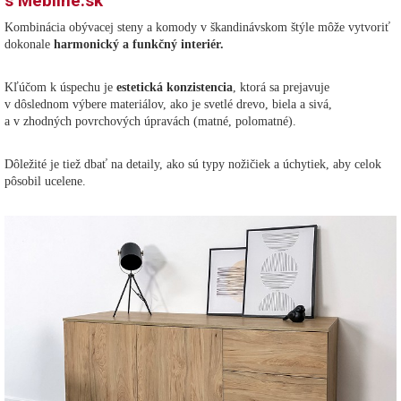
s Mebline.sk
Kombinácia obývacej steny a komody v škandinávskom štýle môže vytvoriť
dokonale
harmonický a funkčný interiér.
Kľúčom k úspechu je
estetická konzistencia
, ktorá sa prejavuje
v dôslednom výbere materiálov, ako je svetlé drevo, biela a sivá,
a v zhodných povrchových úpravách (matné, polomatné).
Dôležité je tiež dbať na detaily, ako sú typy nožičiek a úchytiek, aby celok
pôsobil ucelene.