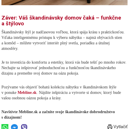
Záver: Váš škandinávsky domov čaká – funkčne
a štýlovo
Škandinávsky štýl je nadčasovou voľbou, ktorá spája krásu s praktickosťou.
Vďaka inteligentnému prístupu k výberu nábytku – najmä obývacích stien
a komôd – môžete vytvoriť interiér plný svetla, poriadku a útulnej
atmosféry.
Je to investícia do komfortu a estetiky, ktorá vás bude tešiť po mnoho rokov.
Nechajte sa inšpirovať jednoduchosťou a funkčnosťou škandinávskeho
dizajnu a premeňte svoj domov na oázu pokoja.
Pozývame vás objaviť bohatú kolekciu nábytku v škandinávskom štýle
v ponuke
Mebline.sk
. Nájdite inšpiráciu a vytvorte si domov, ktorý bude
vašou osobnou oázou pokoja a krásy.
Navštívte Mebline.sk a začnite svoje škandinávske dobrodružstvo
s dizajnom!
Vytlačiť