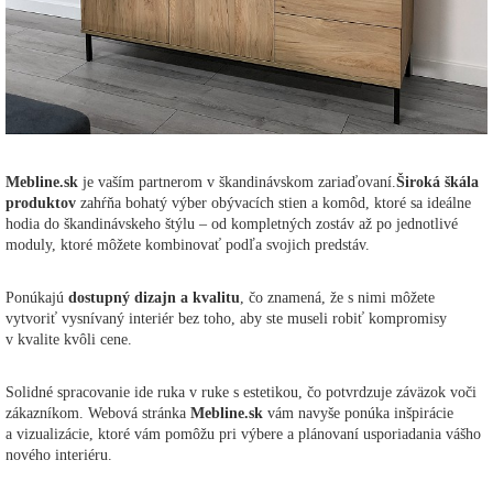
Mebline.sk
je vaším partnerom v škandinávskom zariaďovaní.
Široká škála
produktov
zahŕňa bohatý výber obývacích stien a komôd, ktoré sa ideálne
hodia do škandinávskeho štýlu – od kompletných zostáv až po jednotlivé
moduly, ktoré môžete kombinovať podľa svojich predstáv.
Ponúkajú
dostupný dizajn a kvalitu
, čo znamená, že s nimi môžete
vytvoriť vysnívaný interiér bez toho, aby ste museli robiť kompromisy
v kvalite kvôli cene.
Solidné spracovanie ide ruka v ruke s estetikou, čo potvrdzuje záväzok voči
zákazníkom. Webová stránka
Mebline.sk
vám navyše ponúka inšpirácie
a vizualizácie, ktoré vám pomôžu pri výbere a plánovaní usporiadania vášho
nového interiéru.