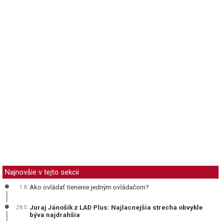
Najnovšie v tejto sekcii
Ako ovládať tienenie jedným ovládačom?
1.8.
Juraj Jánošík z LAD Plus: Najlacnejšia strecha obvykle
28.5.
býva najdrahšia