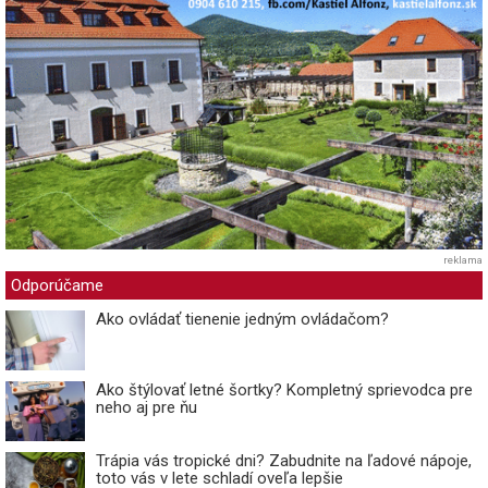
reklama
Odporúčame
Ako ovládať tienenie jedným ovládačom?
Ako štýlovať letné šortky? Kompletný sprievodca pre
neho aj pre ňu
Trápia vás tropické dni? Zabudnite na ľadové nápoje,
toto vás v lete schladí oveľa lepšie