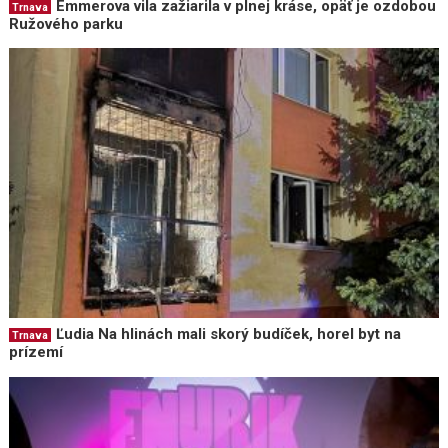
Emmerova vila zažiarila v plnej kráse, opäť je ozdobou
Trnava
Ružového parku
Ľudia Na hlinách mali skorý budíček, horel byt na
Trnava
prízemí