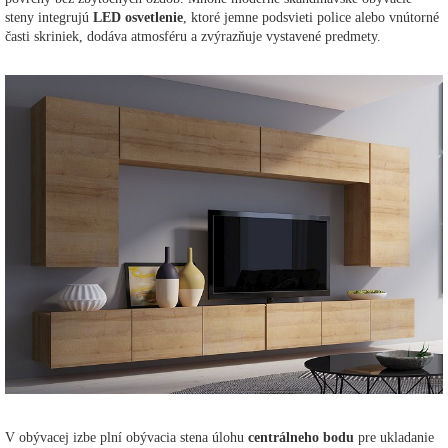
steny integrujú
LED osvetlenie
, ktoré jemne podsvieti police alebo vnútorné
časti skriniek, dodáva atmosféru a zvýrazňuje vystavené predmety.
V obývacej izbe plní obývacia stena úlohu
centrálneho bodu
pre ukladanie