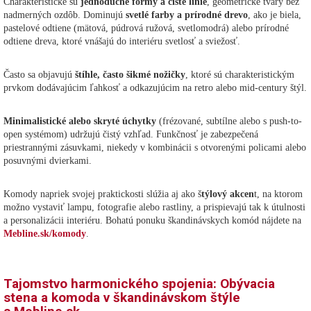
Charakteristické sú
jednoduché formy a čisté línie
, geometrické tvary bez
nadmerných ozdôb. Dominujú
svetlé farby a prírodné drevo
, ako je biela,
pastelové odtiene (mätová, púdrová ružová, svetlomodrá) alebo prírodné
odtiene dreva, ktoré vnášajú do interiéru svetlosť a sviežosť.
Často sa objavujú
štíhle, často šikmé nožičky
, ktoré sú charakteristickým
prvkom dodávajúcim ľahkosť a odkazujúcim na retro alebo mid-century štýl.
Minimalistické alebo skryté úchytky
(frézované, subtílne alebo s push-to-
open systémom) udržujú čistý vzhľad. Funkčnosť je zabezpečená
priestrannými zásuvkami, niekedy v kombinácii s otvorenými policami alebo
posuvnými dvierkami.
Komody napriek svojej praktickosti slúžia aj ako š
týlový akcen
t, na ktorom
možno vystaviť lampu, fotografie alebo rastliny, a prispievajú tak k útulnosti
a personalizácii interiéru. Bohatú ponuku škandinávskych komód nájdete na
Mebline.sk/komody
.
Tajomstvo harmonického spojenia: Obývacia
stena a komoda v škandinávskom štýle