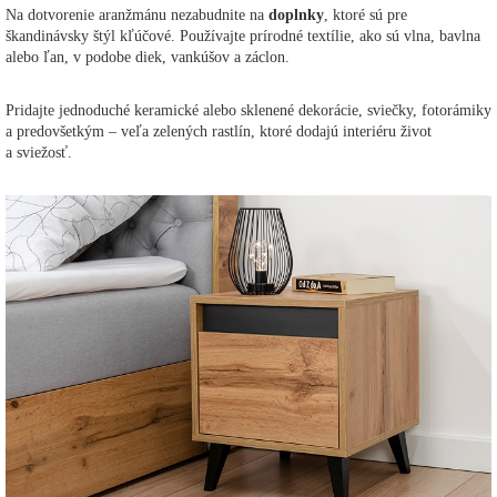
Na dotvorenie aranžmánu nezabudnite na
doplnky
, ktoré sú pre
škandinávsky štýl kľúčové. Používajte prírodné textílie, ako sú vlna, bavlna
alebo ľan, v podobe diek, vankúšov a záclon.
Pridajte jednoduché keramické alebo sklenené dekorácie, sviečky, fotorámiky
a predovšetkým – veľa zelených rastlín, ktoré dodajú interiéru život
a sviežosť.