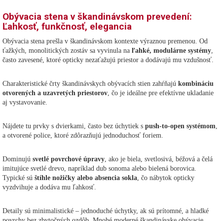
Obývacia stena v škandinávskom prevedení:
Ľahkosť, funkčnosť, elegancia
Obývacia stena prešla v škandinávskom kontexte výraznou premenou. Od
ťažkých, monolitických zostáv sa vyvinula na
ľahké, modulárne systémy
,
často zavesené, ktoré opticky nezaťažujú priestor a dodávajú mu vzdušnosť.
Charakteristické črty škandinávskych obývacích stien zahŕňajú
kombináciu
otvorených a uzavretých priestorov
, čo je ideálne pre efektívne ukladanie
aj vystavovanie.
Nájdete tu prvky s dvierkami, často bez úchytiek s
push-to-open systémom
,
a otvorené police, ktoré zdôrazňujú jednoduchosť foriem.
Dominujú
svetlé povrchové úpravy
, ako je biela, svetlosivá, béžová a čelá
imitujúce svetlé drevo, napríklad dub sonoma alebo bielená borovica.
Typické sú
štíhle nožičky alebo absencia sokla
, čo nábytok opticky
vyzdvihuje a dodáva mu ľahkosť.
Detaily sú minimalistické – jednoduché úchytky, ak sú prítomné, a hladké
povrchy bez zbytočných ozdôb. Mnohé moderné škandinávske obývacie