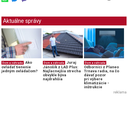
Aktuálne správy
Ako
Juraj
Dom a záhrada
Dom a záhrada
Dom a záhrada
ovládať tienenie
Jánošík z LAD Plus:
Odborníci z Planeo
jedným ovládačom?
Najlacnejšia strecha
Trnava radia, na čo
obvykle býva
dávať pozor
najdrahšia
pri výbere
klimatizácie -
inštrukcie
reklama