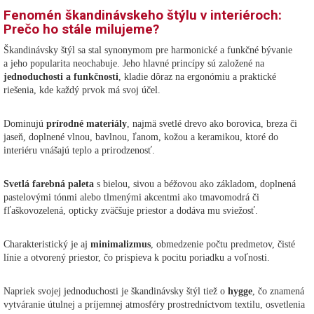
Fenomén škandinávskeho štýlu v interiéroch:
Prečo ho stále milujeme?
Škandinávsky štýl sa stal synonymom pre harmonické a funkčné bývanie
a jeho popularita neochabuje. Jeho hlavné princípy sú založené na
jednoduchosti a funkčnosti
, kladie dôraz na ergonómiu a praktické
riešenia, kde každý prvok má svoj účel.
Dominujú
prírodné materiály
, najmä svetlé drevo ako borovica, breza či
jaseň, doplnené vlnou, bavlnou, ľanom, kožou a keramikou, ktoré do
interiéru vnášajú teplo a prirodzenosť.
Svetlá farebná paleta
s bielou, sivou a béžovou ako základom, doplnená
pastelovými tónmi alebo tlmenými akcentmi ako tmavomodrá či
fľaškovozelená, opticky zväčšuje priestor a dodáva mu sviežosť.
Charakteristický je aj
minimalizmus
, obmedzenie počtu predmetov, čisté
línie a otvorený priestor, čo prispieva k pocitu poriadku a voľnosti.
Napriek svojej jednoduchosti je škandinávsky štýl tiež o
hygge
, čo znamená
vytváranie útulnej a príjemnej atmosféry prostredníctvom textilu, osvetlenia