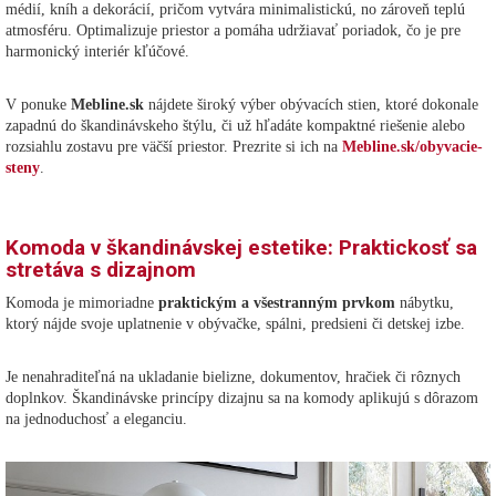
médií, kníh a dekorácií, pričom vytvára minimalistickú, no zároveň teplú
atmosféru. Optimalizuje priestor a pomáha udržiavať poriadok, čo je pre
harmonický interiér kľúčové.
V ponuke
Mebline.sk
nájdete široký výber obývacích stien, ktoré dokonale
zapadnú do škandinávskeho štýlu, či už hľadáte kompaktné riešenie alebo
rozsiahlu zostavu pre väčší priestor. Prezrite si ich na
Mebline.sk/obyvacie-
steny
.
Komoda v škandinávskej estetike: Praktickosť sa
stretáva s dizajnom
Komoda je mimoriadne
praktickým a všestranným prvkom
nábytku,
ktorý nájde svoje uplatnenie v obývačke, spálni, predsieni či detskej izbe.
Je nenahraditeľná na ukladanie bielizne, dokumentov, hračiek či rôznych
doplnkov. Škandinávske princípy dizajnu sa na komody aplikujú s dôrazom
na jednoduchosť a eleganciu.