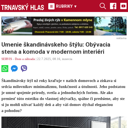
RUBRIKY
▾
reklama
Umenie škandinávskeho štýlu: Obývacia
stena a komoda v modernom interiéri
SERVIS
-
Dom a záhrada
| 22.7.2025, 08.16, inzercia
Škandinávsky štýl už roky kraľuje v našich domovoch a získava si
srdcia milovníkov minimalizmu, funkčnosti a útulnosti. Jeho podstatou
je umné spojenie prírody, svetla a jednoduchých foriem. Ale ako
preniesť túto estetiku do vlastnej obývačky, spálne či predsiene, aby ste
si ju mohli užívať každý deň a aby váš domov dýchal eleganciou
a pohodou?