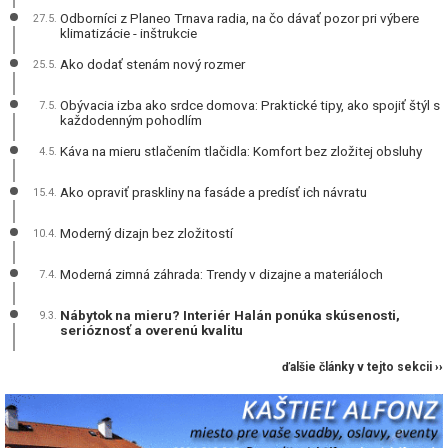
Odborníci z Planeo Trnava radia, na čo dávať pozor pri výbere
27.5.
klimatizácie - inštrukcie
Ako dodať stenám nový rozmer
25.5.
Obývacia izba ako srdce domova: Praktické tipy, ako spojiť štýl s
7.5.
každodenným pohodlím
Káva na mieru stlačením tlačidla: Komfort bez zložitej obsluhy
4.5.
Ako opraviť praskliny na fasáde a predísť ich návratu
15.4.
Moderný dizajn bez zložitostí
10.4.
Moderná zimná záhrada: Trendy v dizajne a materiáloch
7.4.
Nábytok na mieru? Interiér Halán ponúka skúsenosti,
9.3.
serióznosť a overenú kvalitu
ďalšie články v tejto sekcii ››