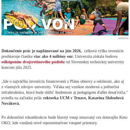
reklama
Dokončenie prác je naplánované na jún 2026,
celková výška investície
predstavuje čiastku
viac ako 4 milióny eur.
Univerzita získala budovu
odkúpením dvojtretinového podielu
od Slovenskej technickej univerzity
koncom júla 2025.
„Ide o najväčšiu investíciu financovanú z Plánu obnovy a odolnosti, ako aj
z vlastných zdrojov univerzity. Vďaka nej vznikne moderná a jedinečná
infraštruktúra, ktorá bude slúžiť študentom aj pedagógom ďalšie desaťročia,“
uviedla na začiatku príác
rektorka UCM v Trnave, Katarína Slobodová
Nováková.
Po dokončení rekonštrukcie bude hlavný vstup situovaný cez doterajšie Kino
OKO, kde vzniknú nové reprezentatívne vstupné priestory.