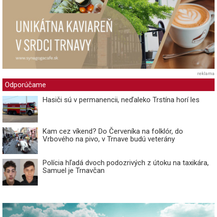
reklama
Odporúčame
Hasiči sú v permanencii, neďaleko Trstína horí les
Kam cez víkend? Do Červeníka na folklór, do
Vrbového na pivo, v Trnave budú veterány
Polícia hľadá dvoch podozrivých z útoku na taxikára,
Samuel je Trnavčan