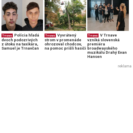
Polícia hľadá
Vyvrátený
V Trnave
Trnava
Trnava
Trnava
dvoch podozrivých
strom v promenáde
vzniká slovenská
z útoku na taxikára,
ohrozoval chodcov,
premiéra
Samuel je Trnavčan
na pomoc prišli hasiči
broadwayského
muzikálu Drahý Evan
Hansen
reklama