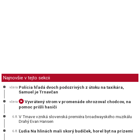
Najnovšie v tejto sekcii
Polícia hľadá dvoch podozrivých z útoku na taxikára,
včera
Samuel je Trnavčan
Vyvrátený strom v promenáde ohrozoval chodcov, na
včera
pomoc prišli hasiči
V Trnave vzniká slovenská premiéra broadwayského muzikálu
6.8.
Drahý Evan Hansen
Ľudia Na hlinách mali skorý budíček, horel byt na prízemí
6.8.