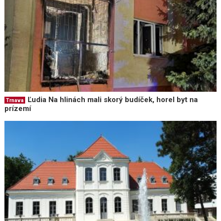
Ľudia Na hlinách mali skorý budíček, horel byt na
Trnava
prízemí