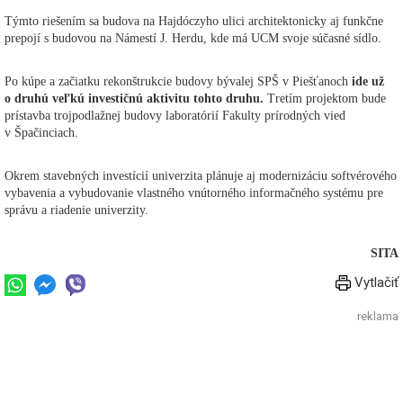
Týmto riešením sa budova na Hajdóczyho ulici architektonicky aj funkčne
prepojí s budovou na Námestí J. Herdu, kde má UCM svoje súčasné sídlo.
Po kúpe a začiatku rekonštrukcie budovy bývalej SPŠ v Piešťanoch
ide už
o druhú veľkú investičnú aktivitu tohto druhu.
Tretím projektom bude
prístavba trojpodlažnej budovy laboratórií Fakulty prírodných vied
v Špačinciach.
Okrem stavebných investícií univerzita plánuje aj modernizáciu softvérového
vybavenia a vybudovanie vlastného vnútorného informačného systému pre
správu a riadenie univerzity.
SITA
Vytlačiť
reklama