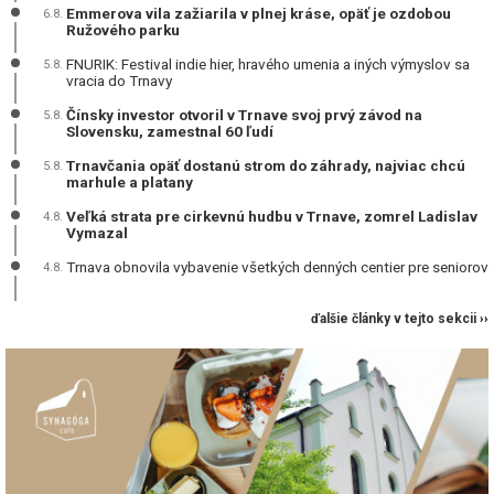
Emmerova vila zažiarila v plnej kráse, opäť je ozdobou
6.8.
Ružového parku
FNURIK: Festival indie hier, hravého umenia a iných výmyslov sa
5.8.
vracia do Trnavy
Čínsky investor otvoril v Trnave svoj prvý závod na
5.8.
Slovensku, zamestnal 60 ľudí
Trnavčania opäť dostanú strom do záhrady, najviac chcú
5.8.
marhule a platany
Veľká strata pre cirkevnú hudbu v Trnave, zomrel Ladislav
4.8.
Vymazal
Trnava obnovila vybavenie všetkých denných centier pre seniorov
4.8.
ďalšie články v tejto sekcii ››