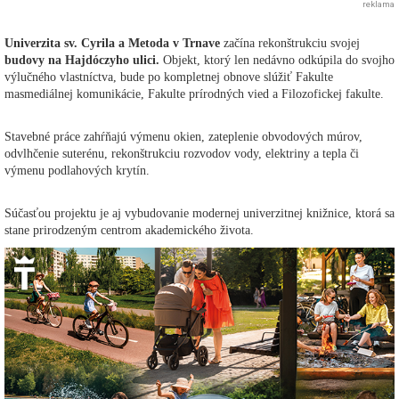
reklama
Univerzita sv. Cyrila a Metoda v Trnave
začína rekonštrukciu svojej
budovy na Hajdóczyho ulici.
Objekt, ktorý len nedávno odkúpila do svojho
výlučného vlastníctva, bude po kompletnej obnove slúžiť Fakulte
masmediálnej komunikácie, Fakulte prírodných vied a Filozofickej fakulte.
Stavebné práce zahŕňajú výmenu okien, zateplenie obvodových múrov,
odvlhčenie suterénu, rekonštrukciu rozvodov vody, elektriny a tepla či
výmenu podlahových krytín.
Súčasťou projektu je aj vybudovanie modernej univerzitnej knižnice, ktorá sa
stane prirodzeným centrom akademického života.