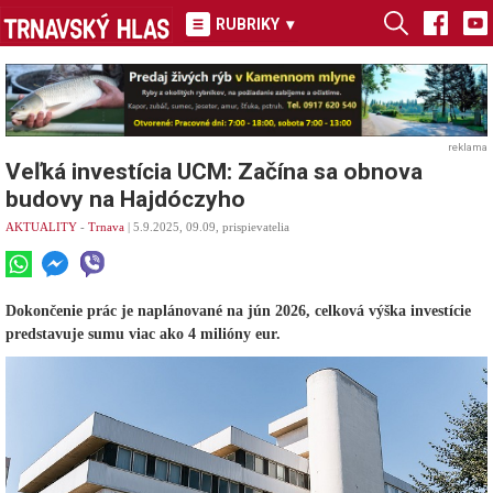
RUBRIKY
▾
reklama
Veľká investícia UCM: Začína sa obnova
budovy na Hajdóczyho
AKTUALITY
-
Trnava
| 5.9.2025, 09.09, prispievatelia
Dokončenie prác je naplánované na jún 2026, celková výška investície
predstavuje sumu viac ako 4 milióny eur.