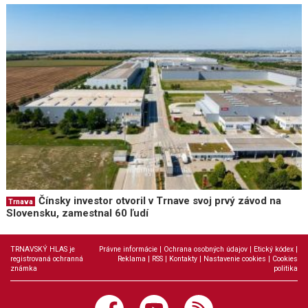
Čínsky investor otvoril v Trnave svoj prvý závod na
Trnava
Slovensku, zamestnal 60 ľudí
TRNAVSKÝ HLAS je
Právne informácie
|
Ochrana osobných údajov
|
Etický kódex
|
registrovaná ochranná
Reklama
|
RSS
|
Kontakty
|
Nastavenie cookies
|
Cookies
známka
politika