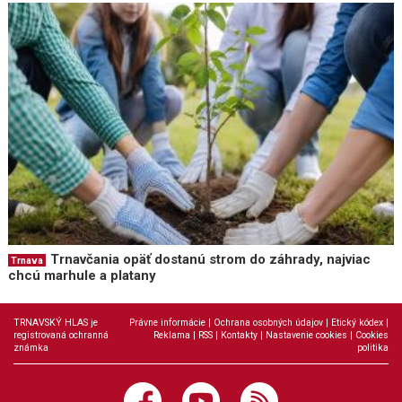
Trnavčania opäť dostanú strom do záhrady, najviac
Trnava
chcú marhule a platany
TRNAVSKÝ HLAS je
Právne informácie
|
Ochrana osobných údajov
|
Etický kódex
|
registrovaná ochranná
Reklama
|
RSS
|
Kontakty
|
Nastavenie cookies
|
Cookies
známka
politika