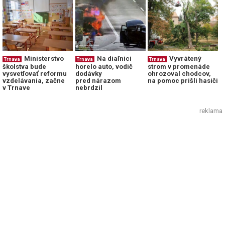
Ministerstvo
Na diaľnici
Vyvrátený
Trnava
Trnava
Trnava
školstva bude
horelo auto, vodič
strom v promenáde
vysvetľovať reformu
dodávky
ohrozoval chodcov,
vzdelávania, začne
pred nárazom
na pomoc prišli hasiči
v Trnave
nebrdzil
reklama