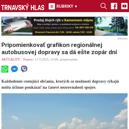
RUBRIKY
▾
reklama
Pripomienkovať grafikon regionálnej
autobusovej dopravy sa dá ešte zopár dní
AKTUALITY
-
Trnava
| 11.9.2025, 14.00, prispievatelia
Každodenní cestujúci občania, ktorých sa možnosti dopravy týkajú
môžu účinne poukázať na časové nezrovnalosti spojov.