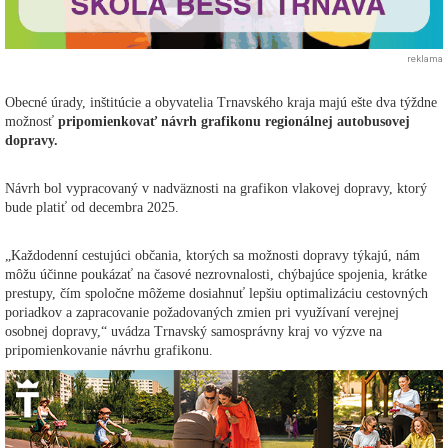
reklama
Obecné úrady, inštitúcie a obyvatelia Trnavského kraja majú ešte dva týždne
možnosť
pripomienkovať návrh grafikonu regionálnej autobusovej
dopravy.
Návrh bol vypracovaný v nadväznosti na grafikon vlakovej dopravy, ktorý
bude platiť od decembra 2025.
„Každodenní cestujúci občania, ktorých sa možnosti dopravy týkajú, nám
môžu účinne poukázať na časové nezrovnalosti, chýbajúce spojenia, krátke
prestupy, čím spoločne môžeme dosiahnuť lepšiu optimalizáciu cestovných
poriadkov a zapracovanie požadovaných zmien pri využívaní verejnej
osobnej dopravy,“ uvádza Trnavský samosprávny kraj vo výzve na
pripomienkovanie návrhu grafikonu.