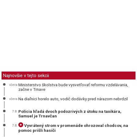
Najnovšie v tejto sekcii
Ministerstvo školstva bude vysvetľovať reformu vzdelávania,
včera
začne v Trnave
Na diaľnici horelo auto, vodič dodávky pred nárazom nebrdzil
včera
Polícia hľadá dvoch podozrivých z útoku na taxikára,
7.8.
Samuel je Trnavčan
Vyvrátený strom v promenáde ohrozoval chodcov, na
7.8.
pomoc prišli hasiči