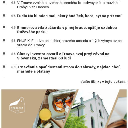
V Trnave vzniká slovenská premiéra broadwayského muzikálu
6.8.
Drahý Evan Hansen
Ľudia Na hlinách mali skorý budíček, horel byt na prízemí
6.8.
Emmerova vila zažiarila v plnej kráse, opäť je ozdobou
6.8.
Ružového parku
FNURIK: Festival indie hier, hravého umenia a iných výmyslov sa
5.8.
vracia do Trnavy
Čínsky investor otvoril v Trnave svoj prvý závod na
5.8.
Slovensku, zamestnal 60 ľudí
Trnavčania opäť dostanú strom do záhrady, najviac chcú
5.8.
marhule a platany
ďalšie články v tejto sekcii ››