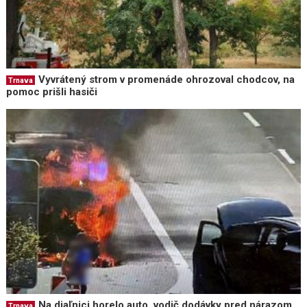
Vyvrátený strom v promenáde ohrozoval chodcov, na
Trnava
pomoc prišli hasiči
Na diaľnici horelo auto, vodič dodávky pred nárazom
Trnava