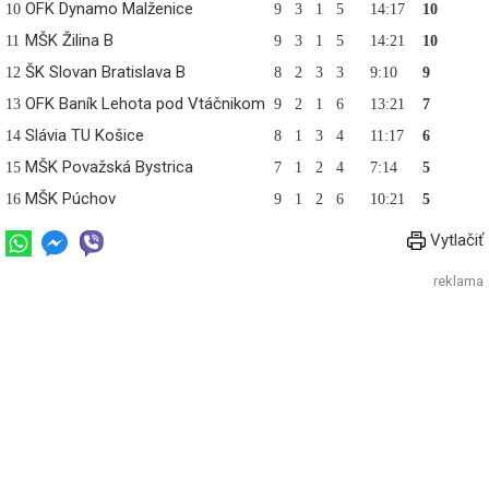
OFK Dynamo Malženice
10
9
3
1
5
14:17
10
MŠK Žilina B
11
9
3
1
5
14:21
10
ŠK Slovan Bratislava B
12
8
2
3
3
9:10
9
OFK Baník Lehota pod Vtáčnikom
13
9
2
1
6
13:21
7
Slávia TU Košice
14
8
1
3
4
11:17
6
MŠK Považská Bystrica
15
7
1
2
4
7:14
5
MŠK Púchov
16
9
1
2
6
10:21
5
Vytlačiť
reklama