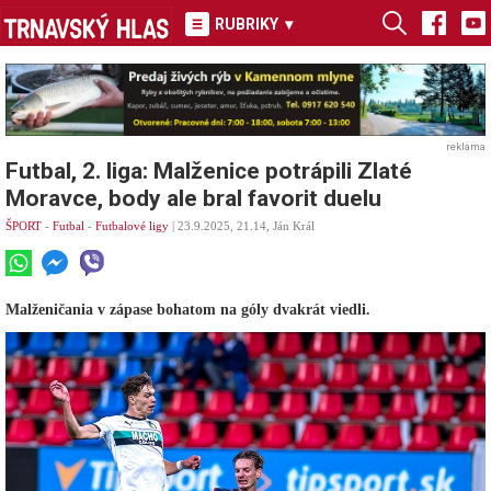
RUBRIKY
▾
reklama
Futbal, 2. liga: Malženice potrápili Zlaté
Moravce, body ale bral favorit duelu
ŠPORT
-
Futbal
-
Futbalové ligy
| 23.9.2025, 21.14, Ján Král
Malženičania v zápase bohatom na góly dvakrát viedli.