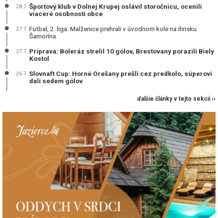
Športový klub v Dolnej Krupej oslávil storočnicu, ocenili
28.7.
viaceré osobnosti obce
Futbal, 2. liga: Malženice prehrali v úvodnom kole na ihrisku
27.7.
Šamorína
Príprava: Boleráz strelil 10 gólov, Brestovany porazili Biely
27.7.
Kostol
Slovnaft Cup: Horné Orešany prešli cez predkolo, súperovi
26.7.
dali sedem gólov
ďalšie články v tejto sekcii ››