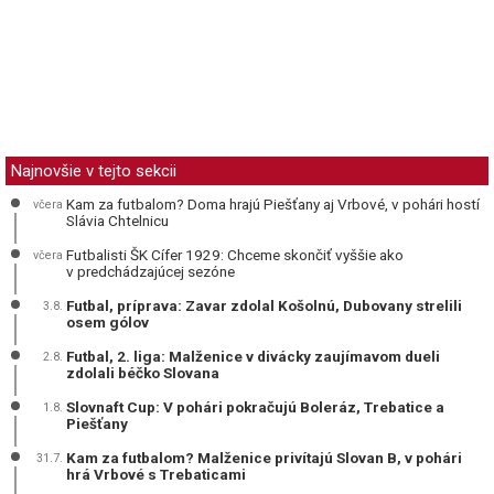
Najnovšie v tejto sekcii
Kam za futbalom? Doma hrajú Piešťany aj Vrbové, v pohári hostí
včera
Slávia Chtelnicu
Futbalisti ŠK Cífer 1929: Chceme skončiť vyššie ako
včera
v predchádzajúcej sezóne
Futbal, príprava: Zavar zdolal Košolnú, Dubovany strelili
3.8.
osem gólov
Futbal, 2. liga: Malženice v divácky zaujímavom dueli
2.8.
zdolali béčko Slovana
Slovnaft Cup: V pohári pokračujú Boleráz, Trebatice a
1.8.
Piešťany
Kam za futbalom? Malženice privítajú Slovan B, v pohári
31.7.
hrá Vrbové s Trebaticami