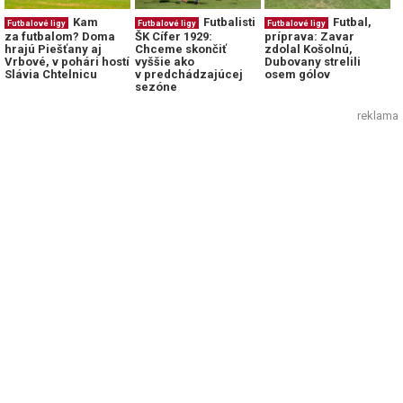
Kam
Futbalisti
Futbal,
Futbalové ligy
Futbalové ligy
Futbalové ligy
za futbalom? Doma
ŠK Cífer 1929:
príprava: Zavar
hrajú Piešťany aj
Chceme skončiť
zdolal Košolnú,
Vrbové, v pohári hostí
vyššie ako
Dubovany strelili
Slávia Chtelnicu
v predchádzajúcej
osem gólov
sezóne
reklama