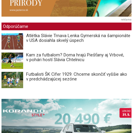
reklama
Odporúčame
Atlétka Slávie Trnava Lenka Gymerská na šampionáte
v USA dosiahla skvelý úspech
Kam za futbalom? Doma hrajú Piešťany aj Vrbové,
v pohári hostí Slávia Chtelnicu
Futbalisti ŠK Cífer 1929: Chceme skončiť vyššie ako
v predchádzajúcej sezóne