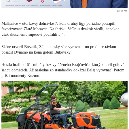
reklama
Malženice v utorkovej dohrávke 7. kola druhej ligy poriadne potrápili
favorizované Zlaté Moravce. Na ihrisku ViOn-u dvakrát viedli, napokon
však skúsenému súperovi podľahli 3:4.
Skóre otvoril Breznik, Záhumenský síce vyrovnal, no pred prestávkou
posadil Dynamo na koňa gólom Bukovský.
Hostia hrali od 61. minúty bez vylúčeného Krajčoviča, ktorý zmaril gólovú
šancu domácich. Až následne zo štandardky dokázal Balaj vyrovnať. Potom
prišli momenty Kuzmu.