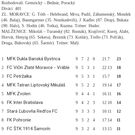
Rozhodovali: Gemzický – Bednár, Poracký
Diváci: 401
ZL. MORAVCE: G. Tóth – Helebrand, Mrva, Pudil, Záhumenský, Mondek
(46. Balaj), Baumgartner (35. Nonikashvili), J. Kadlec (87. Diop), Bukata
(90. Halo), S. Hodúr (46. Totka), Kuzma. Tréner: Hudec.
MALŽENICE: Mikoláš – Turanský (82. Rusnák), Krajčovič, Kurej, Alabi,
Horvát, Henyig (65. Sekera), Breznik (73. Kotlár), Trello (73. Polťák),
Druga, Bukovský (65. Šarmír). Tréner: Malý.
MFK Dukla Banská Bystrica
1
9
7
2
0
21:7
23
FC ViOn Zlaté Moravce - Vráble
2
9
5
3
1
22:13
18
FC Petržalka
3
9
5
3
1
15:7
18
MFK Tatran Liptovský Mikuláš
4
9
5
2
2
19:14
17
MFK Zvolen
5
9
4
4
1
16:11
16
FK Inter Bratislava
6
9
4
2
3
12:10
14
Stará Ľubovňa Redfox FC
7
9
3
3
3
10:11
12
FK Pohronie
8
9
3
2
4
17:14
11
FC ŠTK 1914 Šamorín
9
9
3
2
4
13:15
11