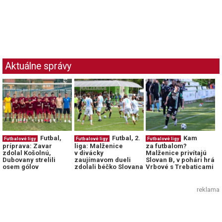
Aktuálne správy
Futbal,
Futbal, 2.
Kam
Futbalové ligy
Futbalové ligy
Futbalové ligy
príprava: Zavar
liga: Malženice
za futbalom?
zdolal Košolnú,
v divácky
Malženice privítajú
Dubovany strelili
zaujímavom dueli
Slovan B, v pohári hrá
osem gólov
zdolali béčko Slovana
Vrbové s Trebaticami
reklama