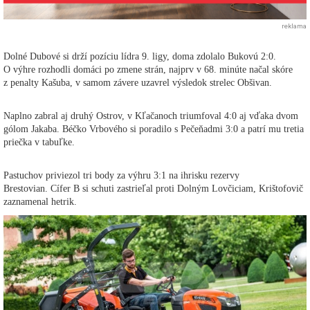
reklama
Dolné Dubové si drží pozíciu lídra 9. ligy, doma zdolalo Bukovú 2:0.
O výhre rozhodli domáci po zmene strán, najprv v 68. minúte načal skóre
z penalty Kašuba, v samom závere uzavrel výsledok strelec Obšivan.
Naplno zabral aj druhý Ostrov, v Kľačanoch triumfoval 4:0 aj vďaka dvom
gólom Jakaba. Béčko Vrbového si poradilo s Pečeňadmi 3:0 a patrí mu tretia
priečka v tabuľke.
Pastuchov priviezol tri body za výhru 3:1 na ihrisku rezervy
Brestovian. Cífer B si schuti zastrieľal proti Dolným Lovčiciam, Krištofovič
zaznamenal hetrik.