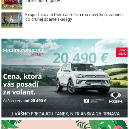
strelili osem gólov
Exspartakovec Roko Jureškin má nový klub, zamieril
do druhej španielskej ligy