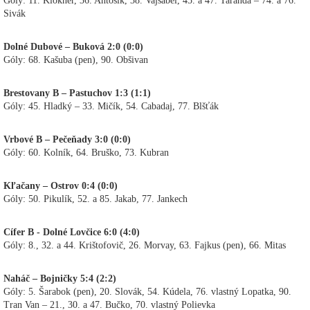
Góly: 11. Klokner, 36. Antošík, 38. Vajsábel, 45. a 47. Taranda – 74. a 76.
Sivák
Dolné Dubové – Buková 2:0 (0:0)
Góly: 68. Kašuba (pen), 90. Obšivan
Brestovany B – Pastuchov 1:3 (1:1)
Góly: 45. Hladký – 33. Mičík, 54. Cabadaj, 77. Blšťák
Vrbové B – Pečeňady 3:0 (0:0)
Góly: 60. Kolník, 64. Bruško, 73. Kubran
Kľačany – Ostrov 0:4 (0:0)
Góly: 50. Pikulík, 52. a 85. Jakab, 77. Jankech
Cífer B - Dolné Lovčice 6:0 (4:0)
Góly: 8., 32. a 44. Krištofovič, 26. Morvay, 63. Fajkus (pen), 66. Mitas
Naháč – Bojničky 5:4 (2:2)
Góly: 5. Šarabok (pen), 20. Slovák, 54. Kúdela, 76. vlastný Lopatka, 90.
Tran Van – 21., 30. a 47. Bučko, 70. vlastný Polievka