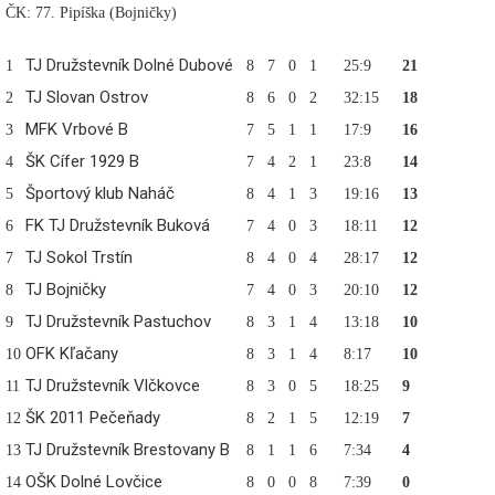
ČK: 77. Pipíška (Bojničky)
TJ Družstevník Dolné Dubové
1
8
7
0
1
25:9
21
TJ Slovan Ostrov
2
8
6
0
2
32:15
18
MFK Vrbové B
3
7
5
1
1
17:9
16
ŠK Cífer 1929 B
4
7
4
2
1
23:8
14
Športový klub Naháč
5
8
4
1
3
19:16
13
FK TJ Družstevník Buková
6
7
4
0
3
18:11
12
TJ Sokol Trstín
7
8
4
0
4
28:17
12
TJ Bojničky
8
7
4
0
3
20:10
12
TJ Družstevník Pastuchov
9
8
3
1
4
13:18
10
OFK Kľačany
10
8
3
1
4
8:17
10
TJ Družstevník Vlčkovce
11
8
3
0
5
18:25
9
ŠK 2011 Pečeňady
12
8
2
1
5
12:19
7
TJ Družstevník Brestovany B
13
8
1
1
6
7:34
4
OŠK Dolné Lovčice
14
8
0
0
8
7:39
0