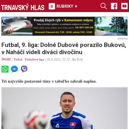
RUBRIKY
▾
reklama
Futbal, 9. liga: Dolné Dubové porazilo Bukovú,
v Naháči videli diváci divočinu
ŠPORT
-
Futbal
-
Futbalové ligy
| 28.9.2025, 22.37, Ján Král
Tri najvyššie postavené tímy v tabuľke zabrali naplno.