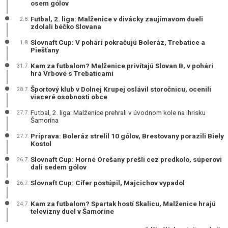
osem gólov
Futbal, 2. liga: Malženice v divácky zaujímavom dueli
2.8.
zdolali béčko Slovana
Slovnaft Cup: V pohári pokračujú Boleráz, Trebatice a
1.8.
Piešťany
Kam za futbalom? Malženice privítajú Slovan B, v pohári
31.7.
hrá Vrbové s Trebaticami
Športový klub v Dolnej Krupej oslávil storočnicu, ocenili
28.7.
viaceré osobnosti obce
Futbal, 2. liga: Malženice prehrali v úvodnom kole na ihrisku
27.7.
Šamorína
Príprava: Boleráz strelil 10 gólov, Brestovany porazili Biely
27.7.
Kostol
Slovnaft Cup: Horné Orešany prešli cez predkolo, súperovi
26.7.
dali sedem gólov
Slovnaft Cup: Cífer postúpil, Majcichov vypadol
26.7.
Kam za futbalom? Spartak hostí Skalicu, Malženice hrajú
24.7.
televízny duel v Šamoríne