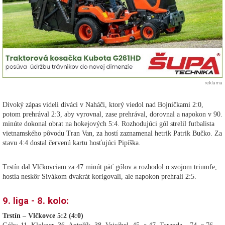
reklama
Divoký zápas videli diváci v Naháči, ktorý viedol nad Bojničkami 2:0,
potom prehrával 2:3, aby vyrovnal, zase prehrával, dorovnal a napokon v 90.
minúte dokonal obrat na hokejových 5:4. Rozhodujúci gól strelil futbalista
vietnamského pôvodu Tran Van, za hostí zaznamenal hetrik Patrik Bučko. Za
stavu 4:4 dostal červenú kartu hosťujúci Pipíška.
Trstín dal Vlčkovciam za 47 minút päť gólov a rozhodol o svojom triumfe,
hostia neskôr Sivákom dvakrát korigovali, ale napokon prehrali 2:5.
9. liga - 8. kolo:
Trstín – Vlčkovce 5:2 (4:0)