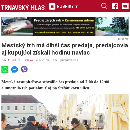
RUBRIKY
▾
reklama
Mestský trh má dlhší čas predaja, predajcovia
aj kupujúci získali hodinu naviac
AKTUALITY
-
Trnava
| 30.9.2025, 07.59, prispievatelia
Mestské zastupiteľstvo schválilo čas predaja od 7:00 do 12:00
a umožnilo trh potiahnuť aj na Štefánikovu ulicu.