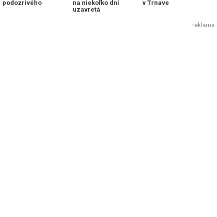
podozrivého
na niekoľko dní
v Trnave
uzavretá
reklama