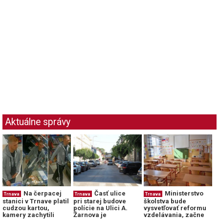
Aktuálne správy
Na čerpacej
Časť ulice
Ministerstvo
Trnava
Trnava
Trnava
stanici v Trnave platil
pri starej budove
školstva bude
cudzou kartou,
polície na Ulici A.
vysvetľovať reformu
kamery zachytili
Žarnova je
vzdelávania, začne