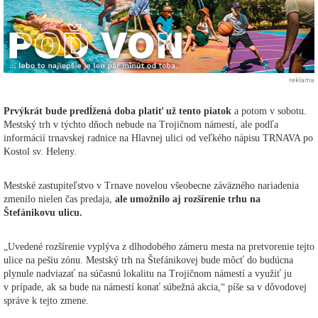
reklama
Prvýkrát bude predĺžená doba platiť už tento piatok
a potom v sobotu.
Mestský trh v týchto dňoch nebude na Trojičnom námestí, ale podľa
informácií trnavskej radnice na Hlavnej ulici od veľkého nápisu TRNAVA po
Kostol sv. Heleny.
Mestské zastupiteľstvo v Trnave novelou všeobecne záväzného nariadenia
zmenilo nielen čas predaja,
ale umožnilo aj rozšírenie trhu na
Štefánikovu ulicu.
„Uvedené rozšírenie vyplýva z dlhodobého zámeru mesta na pretvorenie tejto
ulice na pešiu zónu. Mestský trh na Štefánikovej bude môcť do budúcna
plynule nadviazať na súčasnú lokalitu na Trojičnom námestí a využiť ju
v prípade, ak sa bude na námestí konať súbežná akcia,“ píše sa v dôvodovej
správe k tejto zmene.