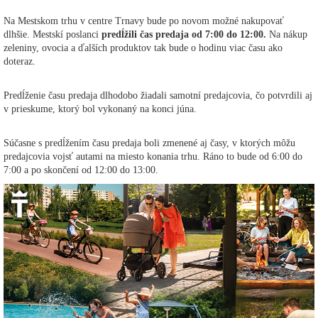
Na Mestskom trhu v centre Trnavy bude po novom možné nakupovať
dlhšie. Mestskí poslanci
predĺžili čas predaja od 7:00 do 12:00.
Na nákup
zeleniny, ovocia a ďalších produktov tak bude o hodinu viac času ako
doteraz.
Predĺženie času predaja dlhodobo žiadali samotní predajcovia, čo potvrdili aj
v prieskume, ktorý bol vykonaný na konci júna.
Súčasne s predĺžením času predaja boli zmenené aj časy, v ktorých môžu
predajcovia vojsť autami na miesto konania trhu. Ráno to bude od 6:00 do
7:00 a po skončení od 12:00 do 13:00.