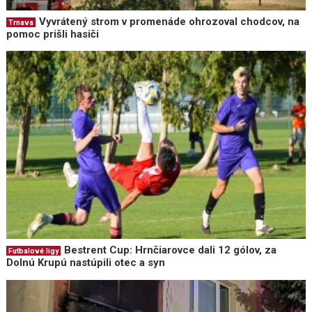
Vyvrátený strom v promenáde ohrozoval chodcov, na
Trnava
pomoc prišli hasiči
Bestrent Cup: Hrnčiarovce dali 12 gólov, za
Futbalové ligy
Dolnú Krupú nastúpili otec a syn