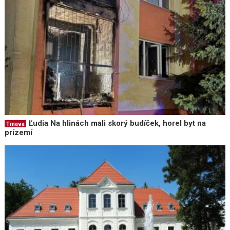
Ľudia Na hlinách mali skorý budíček, horel byt na
Trnava
prízemí