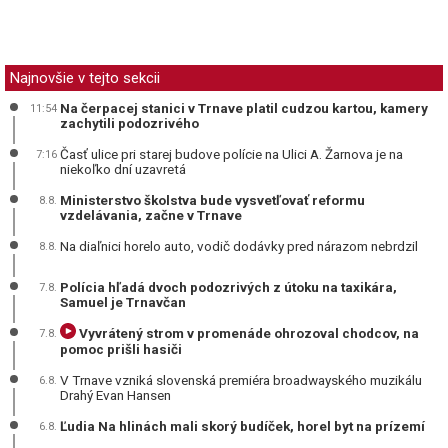
Najnovšie v tejto sekcii
Na čerpacej stanici v Trnave platil cudzou kartou, kamery
11:54
zachytili podozrivého
Časť ulice pri starej budove polície na Ulici A. Žarnova je na
7:16
niekoľko dní uzavretá
Ministerstvo školstva bude vysvetľovať reformu
8.8.
vzdelávania, začne v Trnave
Na diaľnici horelo auto, vodič dodávky pred nárazom nebrdzil
8.8.
Polícia hľadá dvoch podozrivých z útoku na taxikára,
7.8.
Samuel je Trnavčan
Vyvrátený strom v promenáde ohrozoval chodcov, na
7.8.
pomoc prišli hasiči
V Trnave vzniká slovenská premiéra broadwayského muzikálu
6.8.
Drahý Evan Hansen
Ľudia Na hlinách mali skorý budíček, horel byt na prízemí
6.8.