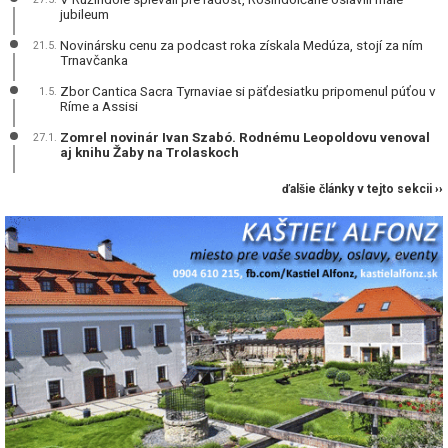
jubileum
Novinársku cenu za podcast roka získala Medúza, stojí za ním
21.5.
Trnavčanka
Zbor Cantica Sacra Tyrnaviae si päťdesiatku pripomenul púťou v
1.5.
Ríme a Assisi
Zomrel novinár Ivan Szabó. Rodnému Leopoldovu venoval
27.1.
aj knihu Žaby na Trolaskoch
ďalšie články v tejto sekcii ››