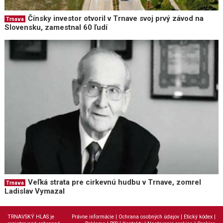
Čínsky investor otvoril v Trnave svoj prvý závod na
Trnava
Slovensku, zamestnal 60 ľudí
Veľká strata pre cirkevnú hudbu v Trnave, zomrel
Trnava
Ladislav Vymazal
TRNAVSKÝ HLAS je
Právne informácie
|
Ochrana osobných údajov
|
Etický kódex
|