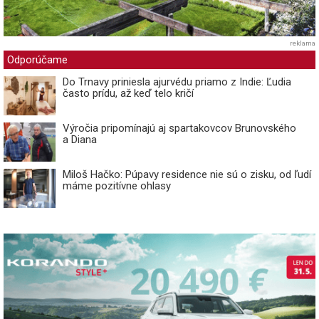
reklama
Odporúčame
Do Trnavy priniesla ajurvédu priamo z Indie: Ľudia
často prídu, až keď telo kričí
Výročia pripomínajú aj spartakovcov Brunovského
a Diana
Miloš Hačko: Púpavy residence nie sú o zisku, od ľudí
máme pozitívne ohlasy