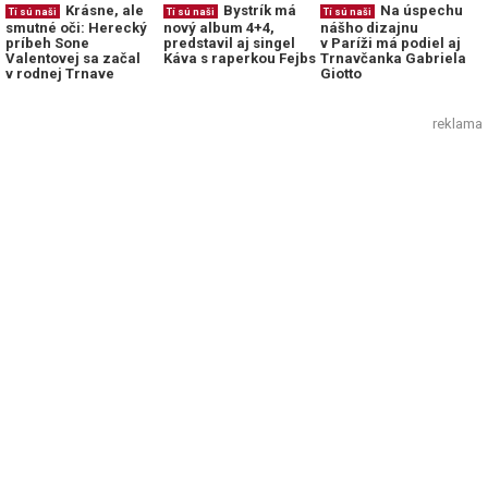
Krásne, ale
Bystrík má
Na úspechu
Tí sú naši
Tí sú naši
Tí sú naši
smutné oči: Herecký
nový album 4+4,
nášho dizajnu
príbeh Sone
predstavil aj singel
v Paríži má podiel aj
Valentovej sa začal
Káva s raperkou Fejbs
Trnavčanka Gabriela
v rodnej Trnave
Giotto
reklama