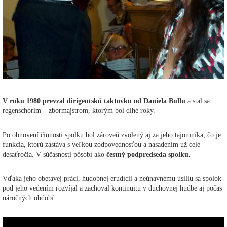
V roku 1980 prevzal dirigentskú taktovku od Daniela Bullu
a stal sa
regenschorim – zbormajstrom, ktorým bol dlhé roky.
Po obnovení činnosti spolku bol zároveň zvolený aj za jeho tajomníka, čo je
funkcia, ktorú zastáva s veľkou zodpovednosťou a nasadením už celé
desaťročia. V súčasnosti pôsobí ako
čestný podpredseda spolku.
Vďaka jeho obetavej práci, hudobnej erudícii a neúnavnému úsiliu sa spolok
pod jeho vedením rozvíjal a zachoval kontinuitu v duchovnej hudbe aj počas
náročných období.