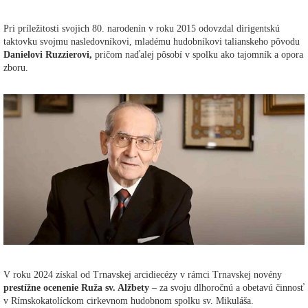
Pri príležitosti svojich 80. narodenín v roku 2015 odovzdal dirigentskú
taktovku svojmu nasledovníkovi, mladému hudobníkovi talianskeho pôvodu
Danielovi Ruzzierovi,
pričom naďalej pôsobí v spolku ako tajomník a opora
zboru.
V roku 2024 získal od Trnavskej arcidiecézy v rámci Trnavskej novény
prestížne ocenenie Ruža sv. Alžbety
– za svoju dlhoročnú a obetavú činnosť
v Rímskokatolíckom cirkevnom hudobnom spolku sv. Mikuláša.