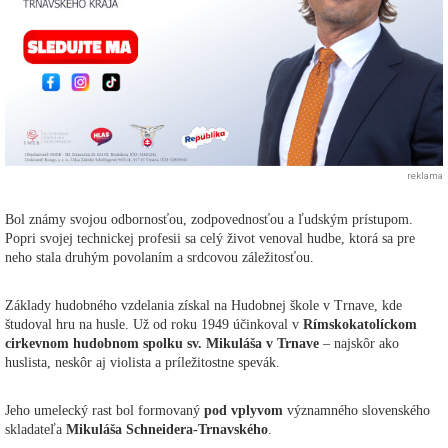
reklama
Bol známy svojou odbornosťou, zodpovednosťou a ľudským prístupom.
Popri svojej technickej profesii sa celý život venoval hudbe, ktorá sa pre
neho stala druhým povolaním a srdcovou záležitosťou.
Základy hudobného vzdelania získal na Hudobnej škole v Trnave, kde
študoval hru na husle. Už od roku 1949 účinkoval v
Rímskokatolíckom
cirkevnom hudobnom spolku sv. Mikuláša v Trnave
– najskôr ako
huslista, neskôr aj violista a príležitostne spevák.
Jeho umelecký rast bol formovaný
pod vplyvom
významného slovenského
skladateľa
Mikuláša Schneidera-Trnavského
.