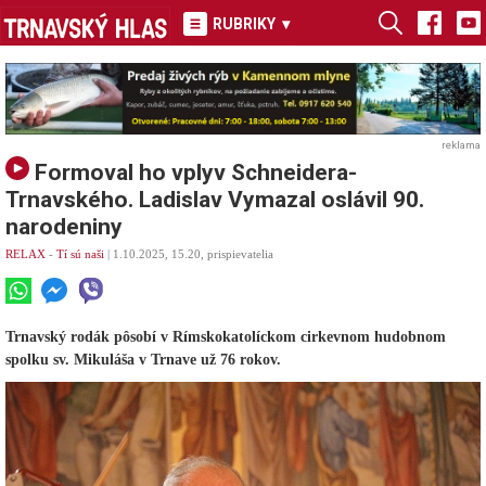
RUBRIKY
▾
reklama
Formoval ho vplyv Schneidera-
Trnavského. Ladislav Vymazal oslávil 90.
narodeniny
RELAX
-
Tí sú naši
| 1.10.2025, 15.20, prispievatelia
Trnavský rodák pôsobí v Rímskokatolíckom cirkevnom hudobnom
spolku sv. Mikuláša v Trnave už 76 rokov.