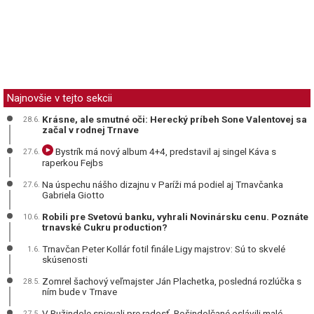
Najnovšie v tejto sekcii
Krásne, ale smutné oči: Herecký príbeh Sone Valentovej sa
28.6.
začal v rodnej Trnave
Bystrík má nový album 4+4, predstavil aj singel Káva s
27.6.
raperkou Fejbs
Na úspechu nášho dizajnu v Paríži má podiel aj Trnavčanka
27.6.
Gabriela Giotto
Robili pre Svetovú banku, vyhrali Novinársku cenu. Poznáte
10.6.
trnavské Cukru production?
Trnavčan Peter Kollár fotil finále Ligy majstrov: Sú to skvelé
1.6.
skúsenosti
Zomrel šachový veľmajster Ján Plachetka, posledná rozlúčka s
28.5.
ním bude v Trnave
V Ružindole spievali pre radosť, Rošindolčané oslávili malé
27.5.