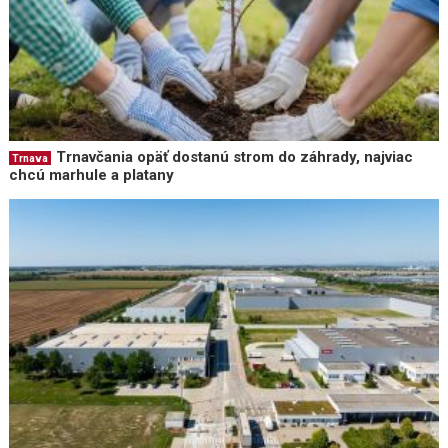
Trnavčania opäť dostanú strom do záhrady, najviac
Trnava
chcú marhule a platany