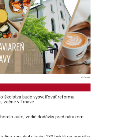
reklama
vo školstva bude vysvetľovať reformu
a, začne v Trnave
i horelo auto, vodič dodávky pred nárazom
 Trstíne zasiahol plochu 130 hektárov, pomáha