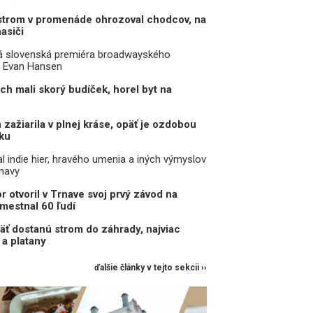
strom v promenáde ohrozoval chodcov, na
asiči
ká slovenská premiéra broadwayského
ý Evan Hansen
ch mali skorý budíček, horel byt na
zažiarila v plnej kráse, opäť je ozdobou
ku
l indie hier, hravého umenia a iných výmyslov
rnavy
r otvoril v Trnave svoj prvý závod na
mestnal 60 ľudí
äť dostanú strom do záhrady, najviac
a platany
ďalšie články v tejto sekcii ››