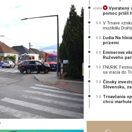
Vyvrátený 
včera
pomoc prišli h
V Trnave vzni
6.8.
muzikálu Drah
Ľudia Na hliná
6.8.
prízemí
Emmerova vila 
6.8.
Ružového par
FNURIK: Festiva
5.8.
sa vracia do T
Čínsky investo
5.8.
Slovensku, za
Trnavčania op
5.8.
chcú marhule 
l