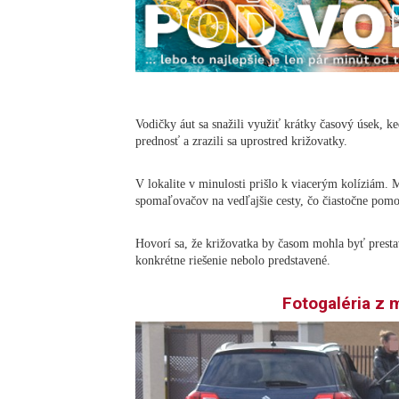
Vodičky áut sa snažili využiť krátky časový úsek, keď
prednosť a zrazili sa uprostred križovatky.
V lokalite v minulosti prišlo k viacerým kolíziám. 
spomaľovačov na vedľajšie cesty, čo čiastočne pomoh
Hovorí sa, že križovatka by časom mohla byť presta
konkrétne riešenie nebolo predstavené.
Fotogaléria z 