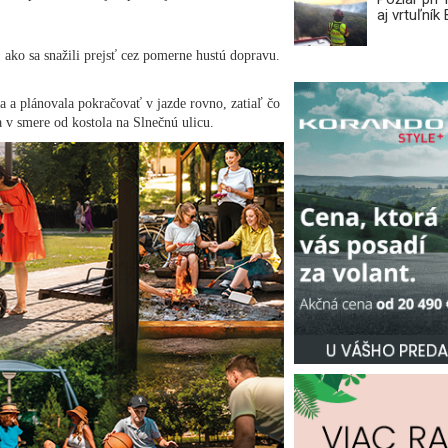
aj vrtuľní
 ako sa snažili prejsť cez pomerne hustú dopravu.
a plánovala pokračovať v jazde rovno, zatiaľ čo
 v smere od kostola na Slnečnú ulicu.