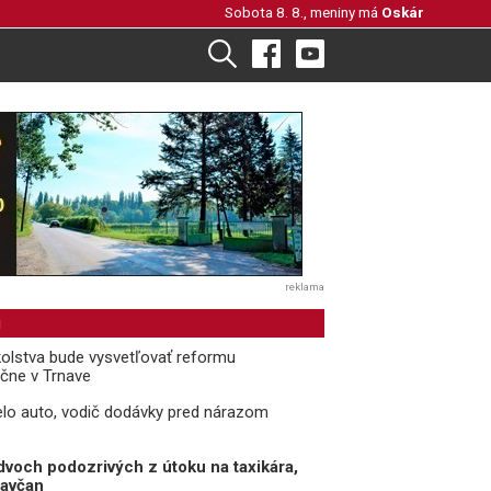
Sobota 8. 8., meniny má
Oskár
reklama
i
kolstva bude vysvetľovať reformu
ačne v Trnave
relo auto, vodič dodávky pred nárazom
 dvoch podozrivých z útoku na taxikára,
navčan