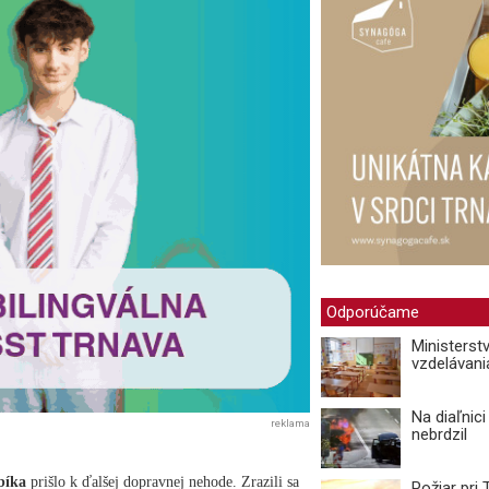
Odporúčame
Ministerst
vzdelávani
Na diaľnic
reklama
nebrdzil
bíka
prišlo k ďalšej dopravnej nehode. Zrazili sa
Požiar pri