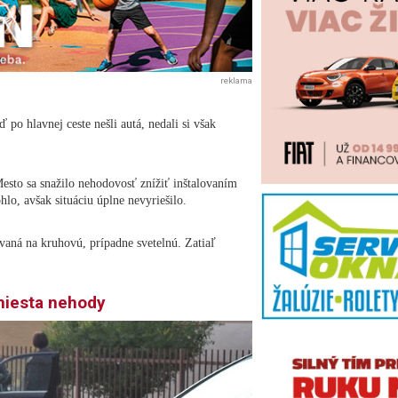
reklama
 po hlavnej ceste nešli autá, nedali si však
Mesto sa snažilo nehodovosť znížiť inštalovaním
lo, avšak situáciu úplne nevyriešilo.
vaná na kruhovú, prípadne svetelnú. Zatiaľ
miesta nehody