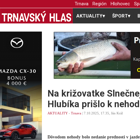
Trnava
Región
Hlohovec
Sp
AKTUALITY
▾
ŠPORT
▾
Na križovatke Slnečne
Hlubíka prišlo k nehod
AKTUALITY
-
Trnava
| 7.10.2025, 17.35, Ján Král
Dôvodom nehody bolo nedanie prednosti v jazde