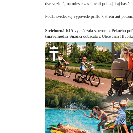
dve vozidlá, na mieste zasahovali policajti aj hasiči.
Podľa svedeckej výpovede prišlo k stretu áut potom,
Strieborná KIA
vychádzala smerom z Pekného poľa 
tmavomodrá Suzuki
odbáčala z Ulice Jána Hlubíka