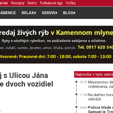
artak
Recepty
Retro
Futbalové ligy
Voľby
BÁBENCE
RELAX
▾
SERVIS
▾
BLOG
▾
j s Ulicou Jána
Najnovšie v tejto sekci
e dvoch vozidiel
Ministerstvo š
15:37
vzdelávania, z
Na diaľnici ho
11:44
nebrdzil
Polícia hľadá
včera
.
Samuel je Tr