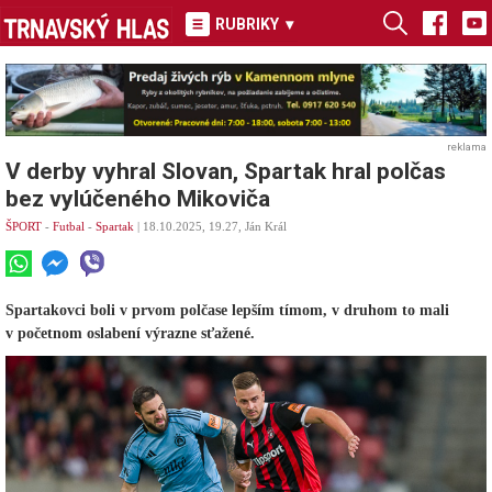
RUBRIKY
▾
reklama
V derby vyhral Slovan, Spartak hral polčas
bez vylúčeného Mikoviča
ŠPORT
-
Futbal
-
Spartak
| 18.10.2025, 19.27, Ján Král
Spartakovci boli v prvom polčase lepším tímom, v druhom to mali
v početnom oslabení výrazne sťažené.