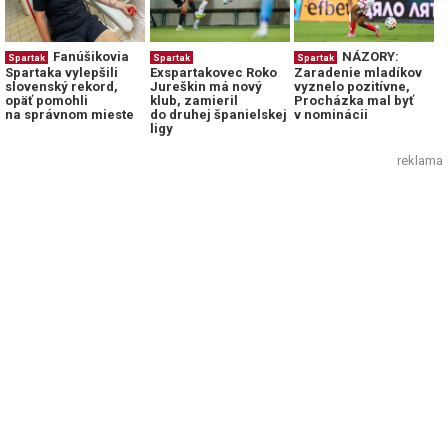
Fanúšikovia
NÁZORY:
Spartak
Spartak
Spartak
Spartaka vylepšili
Exspartakovec Roko
Zaradenie mladíkov
slovenský rekord,
Jureškin má nový
vyznelo pozitívne,
opäť pomohli
klub, zamieril
Procházka mal byť
na správnom mieste
do druhej španielskej
v nominácii
ligy
reklama