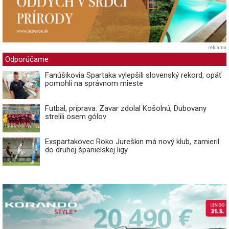
reklama
Odporúčame
Fanúšikovia Spartaka vylepšili slovenský rekord, opäť
pomohli na správnom mieste
Futbal, príprava: Zavar zdolal Košolnú, Dubovany
strelili osem gólov
Exspartakovec Roko Jureškin má nový klub, zamieril
do druhej španielskej ligy