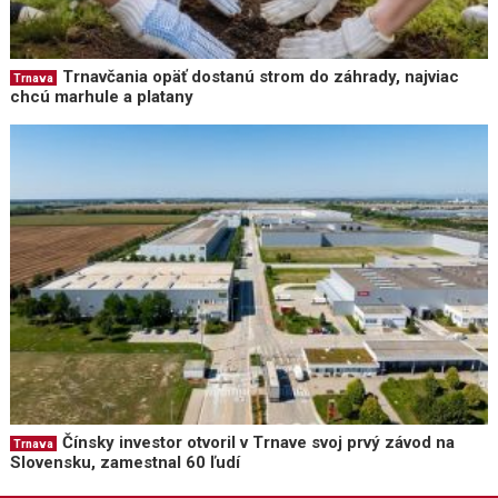
Trnavčania opäť dostanú strom do záhrady, najviac
Trnava
chcú marhule a platany
Čínsky investor otvoril v Trnave svoj prvý závod na
Trnava
Slovensku, zamestnal 60 ľudí