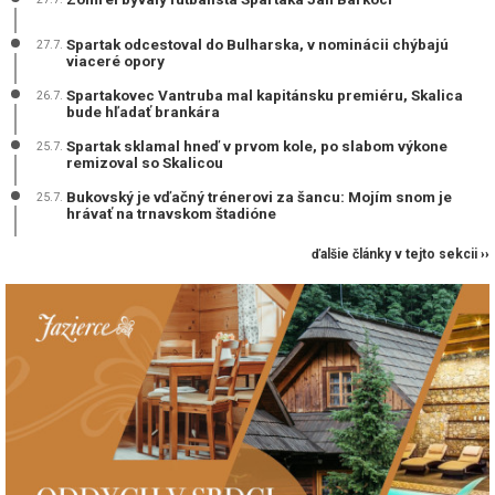
Spartak odcestoval do Bulharska, v nominácii chýbajú
27.7.
viaceré opory
Spartakovec Vantruba mal kapitánsku premiéru, Skalica
26.7.
bude hľadať brankára
Spartak sklamal hneď v prvom kole, po slabom výkone
25.7.
remizoval so Skalicou
Bukovský je vďačný trénerovi za šancu: Mojím snom je
25.7.
hrávať na trnavskom štadióne
ďalšie články v tejto sekcii ››