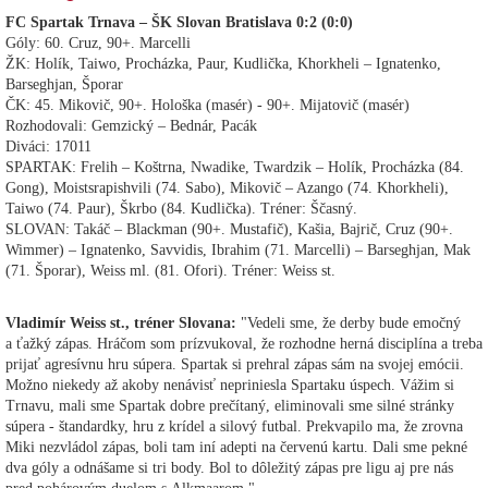
FC Spartak Trnava – ŠK Slovan Bratislava 0:2 (0:0)
Góly: 60. Cruz, 90+. Marcelli
ŽK: Holík, Taiwo, Procházka, Paur, Kudlička, Khorkheli – Ignatenko,
Barseghjan, Šporar
ČK: 45. Mikovič, 90+. Hološka (masér) - 90+. Mijatovič (masér)
Rozhodovali: Gemzický – Bednár, Pacák
Diváci: 17011
SPARTAK: Frelih – Koštrna, Nwadike, Twardzik – Holík, Procházka (84.
Gong), Moistsrapishvili (74. Sabo), Mikovič – Azango (74. Khorkheli),
Taiwo (74. Paur), Škrbo (84. Kudlička). Tréner: Ščasný.
SLOVAN: Takáč – Blackman (90+. Mustafič), Kašia, Bajrič, Cruz (90+.
Wimmer) – Ignatenko, Savvidis, Ibrahim (71. Marcelli) – Barseghjan, Mak
(71. Šporar), Weiss ml. (81. Ofori). Tréner: Weiss st.
Vladimír Weiss st., tréner Slovana:
"Vedeli sme, že derby bude emočný
a ťažký zápas. Hráčom som prízvukoval, že rozhodne herná disciplína a treba
prijať agresívnu hru súpera. Spartak si prehral zápas sám na svojej emócii.
Možno niekedy až akoby nenávisť nepriniesla Spartaku úspech. Vážim si
Trnavu, mali sme Spartak dobre prečítaný, eliminovali sme silné stránky
súpera - štandardky, hru z krídel a silový futbal. Prekvapilo ma, že zrovna
Miki nezvládol zápas, boli tam iní adepti na červenú kartu. Dali sme pekné
dva góly a odnášame si tri body. Bol to dôležitý zápas pre ligu aj pre nás