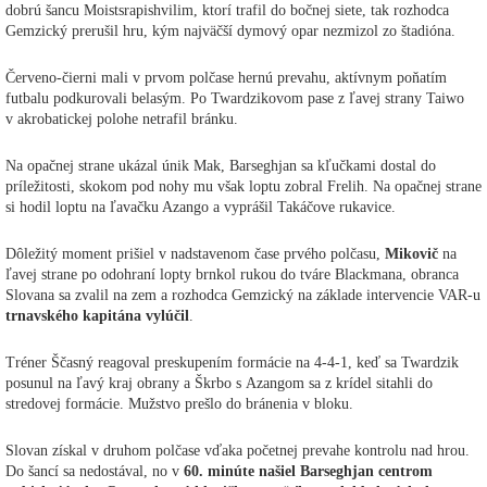
dobrú šancu Moistsrapishvilim, ktorí trafil do bočnej siete, tak rozhodca
Gemzický prerušil hru, kým najväčší dymový opar nezmizol zo štadióna.
Červeno-čierni mali v prvom polčase hernú prevahu, aktívnym poňatím
futbalu podkurovali belasým. Po Twardzikovom pase z ľavej strany Taiwo
v akrobatickej polohe netrafil bránku.
Na opačnej strane ukázal únik Mak, Barseghjan sa kľučkami dostal do
príležitosti, skokom pod nohy mu však loptu zobral Frelih. Na opačnej strane
si hodil loptu na ľavačku Azango a vyprášil Takáčove rukavice.
Dôležitý moment prišiel v nadstavenom čase prvého polčasu,
Mikovič
na
ľavej strane po odohraní lopty brnkol rukou do tváre Blackmana, obranca
Slovana sa zvalil na zem a rozhodca Gemzický na základe intervencie VAR-u
trnavského kapitána vylúčil
.
Tréner Ščasný reagoval preskupením formácie na 4-4-1, keď sa Twardzik
posunul na ľavý kraj obrany a Škrbo s Azangom sa z krídel sitahli do
stredovej formácie. Mužstvo prešlo do bránenia v bloku.
Slovan získal v druhom polčase vďaka početnej prevahe kontrolu nad hrou.
Do šancí sa nedostával, no v
60. minúte našiel Barseghjan centrom