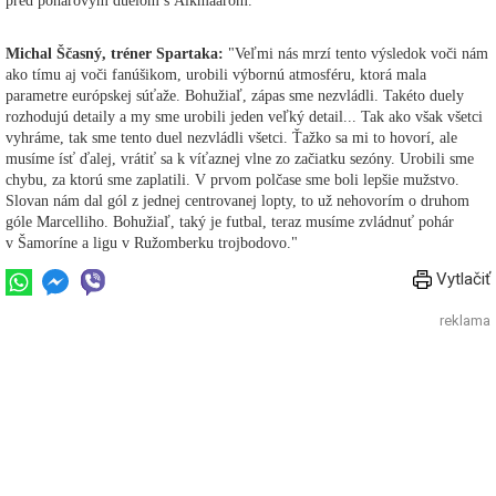
pred pohárovým duelom s Alkmaarom."
Michal Ščasný, tréner Spartaka:
"Veľmi nás mrzí tento výsledok voči nám
ako tímu aj voči fanúšikom, urobili výbornú atmosféru, ktorá mala
parametre európskej súťaže. Bohužiaľ, zápas sme nezvládli. Takéto duely
rozhodujú detaily a my sme urobili jeden veľký detail... Tak ako však všetci
vyhráme, tak sme tento duel nezvládli všetci. Ťažko sa mi to hovorí, ale
musíme ísť ďalej, vrátiť sa k víťaznej vlne zo začiatku sezóny. Urobili sme
chybu, za ktorú sme zaplatili. V prvom polčase sme boli lepšie mužstvo.
Slovan nám dal gól z jednej centrovanej lopty, to už nehovorím o druhom
góle Marcelliho. Bohužiaľ, taký je futbal, teraz musíme zvládnuť pohár
v Šamoríne a ligu v Ružomberku trojbodovo."
Vytlačiť
reklama