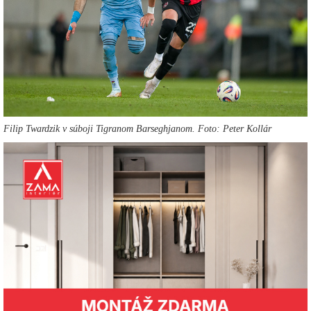
Filip Twardzik v súboji Tigranom Barseghjanom. Foto: Peter Kollár