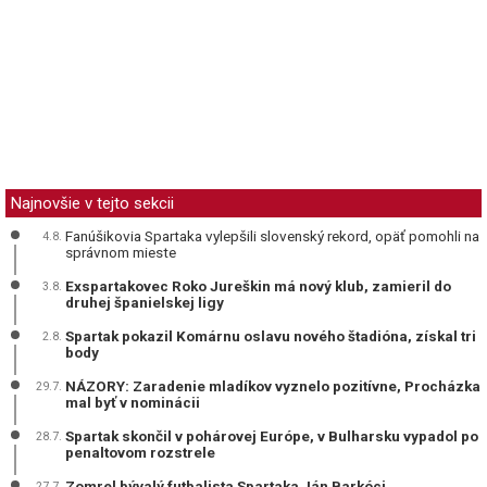
Najnovšie v tejto sekcii
Fanúšikovia Spartaka vylepšili slovenský rekord, opäť pomohli na
4.8.
správnom mieste
Exspartakovec Roko Jureškin má nový klub, zamieril do
3.8.
druhej španielskej ligy
Spartak pokazil Komárnu oslavu nového štadióna, získal tri
2.8.
body
NÁZORY: Zaradenie mladíkov vyznelo pozitívne, Procházka
29.7.
mal byť v nominácii
Spartak skončil v pohárovej Európe, v Bulharsku vypadol po
28.7.
penaltovom rozstrele
Zomrel bývalý futbalista Spartaka Ján Barkóci
27.7.