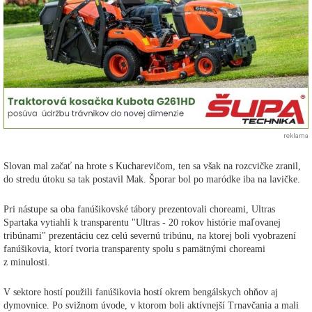
reklama
Slovan mal začať na hrote s Kucharevičom, ten sa však na rozcvičke zranil,
do stredu útoku sa tak postavil Mak. Šporar bol po maródke iba na lavičke.
Pri nástupe sa oba fanúšikovské tábory prezentovali choreami, Ultras
Spartaka vytiahli k transparentu "Ultras - 20 rokov histórie maľovanej
tribúnami" prezentáciu cez celú severnú tribúnu, na ktorej boli vyobrazení
fanúšikovia, ktorí tvoria transparenty spolu s pamätnými choreami
z minulosti.
V sektore hostí použili fanúšikovia hostí okrem bengálskych ohňov aj
dymovnice. Po svižnom úvode, v ktorom boli aktívnejší Trnavčania a mali