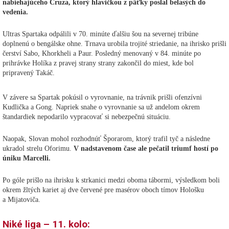
nabiehajúceho Cruza, ktorý hlavičkou z päťky poslal belasých do
vedenia.
Ultras Spartaka odpálili v 70. minúte ďalšiu šou na severnej tribúne
doplnenú o bengálske ohne. Trnava urobila trojité striedanie, na ihrisko prišli
čerství Sabo, Khorkheli a Paur. Posledný menovaný v 84. minúte po
prihrávke Holíka z pravej strany strany zakončil do miest, kde bol
pripravený Takáč.
V závere sa Spartak pokúsil o vyrovnanie, na trávnik prišli ofenzívni
Kudlička a Gong. Napriek snahe o vyrovnanie sa už andelom okrem
štandardiek nepodarilo vypracovať si nebezpečnú situáciu.
Naopak, Slovan mohol rozhodnúť Šporarom, ktorý trafil tyč a následne
ukradol strelu Oforimu.
V nadstavenom čase ale pečatil triumf hostí po
úniku Marcelli.
Po góle prišlo na ihrisku k strkanici medzi oboma tábormi, výsledkom boli
okrem žltých kariet aj dve červené pre masérov oboch tímov Hološku
a Mijatoviča.
Niké liga – 11. kolo: