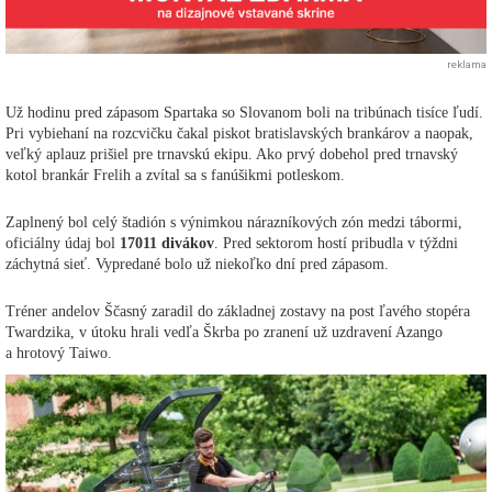
reklama
Už hodinu pred zápasom Spartaka so Slovanom boli na tribúnach tisíce ľudí.
Pri vybiehaní na rozcvičku čakal piskot bratislavských brankárov a naopak,
veľký aplauz prišiel pre trnavskú ekipu. Ako prvý dobehol pred trnavský
kotol brankár Frelih a zvítal sa s fanúšikmi potleskom.
Zaplnený bol celý štadión s výnimkou nárazníkových zón medzi tábormi,
oficiálny údaj bol
17011 divákov
. Pred sektorom hostí pribudla v týždni
záchytná sieť. Vypredané bolo už niekoľko dní pred zápasom.
Tréner andelov Ščasný zaradil do základnej zostavy na post ľavého stopéra
Twardzika, v útoku hrali vedľa Škrba po zranení už uzdravení Azango
a hrotový Taiwo.