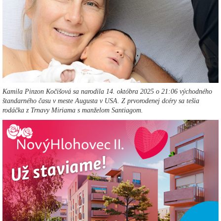
Kamila Pinzon Kočišová sa narodila 14. októbra 2025 o 21:06 východného
štandarného času v meste Augusta v USA. Z prvorodenej dcéry sa tešia
rodáčka z Trnavy Miriama s manželom Santiagom.