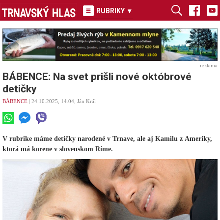
RUBRIKY
▾
reklama
BÁBENCE: Na svet prišli nové októbrové
detičky
BÁBENCE
| 24.10.2025, 14.04, Ján Král
V rubrike máme detičky narodené v Trnave, ale aj Kamilu z Ameriky,
ktorá má korene v slovenskom Ríme.