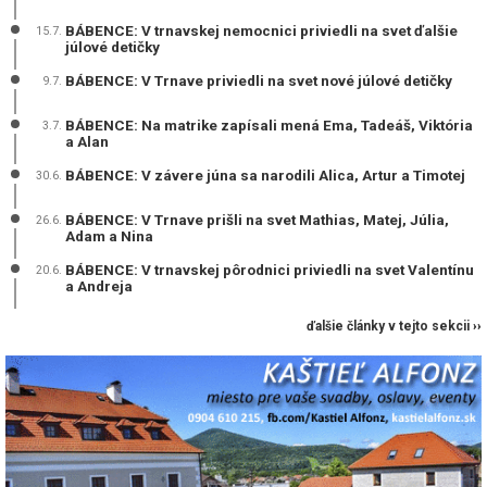
BÁBENCE: V trnavskej nemocnici priviedli na svet ďalšie
15.7.
júlové detičky
BÁBENCE: V Trnave priviedli na svet nové júlové detičky
9.7.
BÁBENCE: Na matrike zapísali mená Ema, Tadeáš, Viktória
3.7.
a Alan
BÁBENCE: V závere júna sa narodili Alica, Artur a Timotej
30.6.
BÁBENCE: V Trnave prišli na svet Mathias, Matej, Júlia,
26.6.
Adam a Nina
BÁBENCE: V trnavskej pôrodnici priviedli na svet Valentínu
20.6.
a Andreja
ďalšie články v tejto sekcii ››