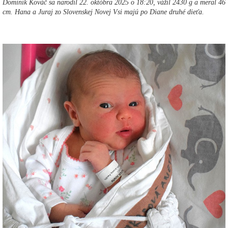
Dominik Kováč sa narodil 22. októbra 2025 o 18:20, vážil 2430 g a meral 46
cm. Hana a Juraj zo Slovenskej Novej Vsi majú po Diane druhé dieťa.