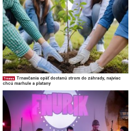
Trnavčania opäť dostanú strom do záhrady, najviac
Trnava
chcú marhule a platany