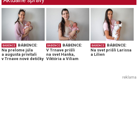
Aktuálne správy
BÁBENCE:
BÁBENCE:
BÁBENCE:
BÁBENCE
BÁBENCE
BÁBENCE
Na prelome júla
V Trnave prišli
Na svet prišli Larissa
a augusta privítali
na svet Hanka,
a Lilien
v Trnave nové detičky
Viktória a Viliam
reklama