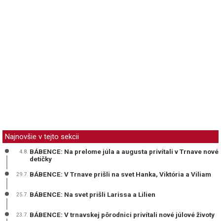
Najnovšie v tejto sekcii
BÁBENCE: Na prelome júla a augusta privítali v Trnave nové
4.8.
detičky
BÁBENCE: V Trnave prišli na svet Hanka, Viktória a Viliam
29.7.
BÁBENCE: Na svet prišli Larissa a Lilien
25.7.
BÁBENCE: V trnavskej pôrodnici privítali nové júlové životy
23.7.