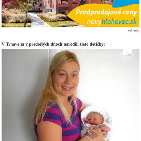
reklama
V Trnave sa v predošlých dňoch narodili tieto detičky: