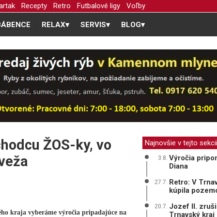
artak
Recepty
Retro
Futbalové ligy
Voľby
BÁBENCE
RELAX
▾
SERVIS
▾
BLOG
▾
dchodcu ŽOS-ky, vo
Najnovšie v tejto sekci
 veža
Výročia pripo
3.8.
Diana
Retro: V Trna
27.7.
kúpila pozemo
Jozef II. zruš
20.7.
ého kraja vyberáme výročia pripadajúce na
Trnavský kraj