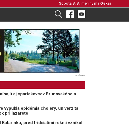
Sobota 8. 8., meniny má
Oskár
reklama
i
mínajú aj spartakovcov Brunovského a
ve vypukla epidémia cholery, univerzita
k pri lazarete
il Katarínku, pred tridsiatimi rokmi vznikol