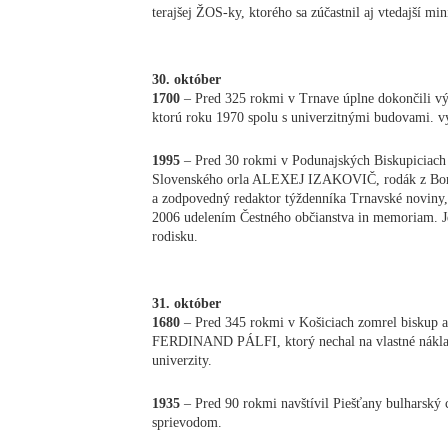
terajšej ŽOS-ky, ktorého sa zúčastnil aj vtedajší mi
30. október
1700
– Pred 325 rokmi v Trnave úplne dokončili výs
ktorú roku 1970 spolu s univerzitnými budovami. v
1995
– Pred 30 rokmi v Podunajských Biskupiciach z
Slovenského orla ALEXEJ IZAKOVIČ, rodák z Boro
a zodpovedný redaktor týždenníka Trnavské noviny,
2006 udelením Čestného občianstva in memoriam. J
rodisku.
31. október
1680
– Pred 345 rokmi v Košiciach zomrel biskup a
FERDINAND PÁLFI, ktorý nechal na vlastné náklady
univerzity.
1935
– Pred 90 rokmi navštívil Piešťany bulhar
sprievodom.