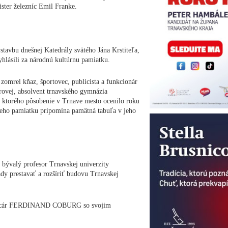
nister železníc Emil Franke.
tavbu dnešnej Katedrály svätého Jána Krstiteľa,
yhlásili za národnú kultúrnu pamiatku.
omrel kňaz, športovec, publicista a funkcionár
vej, absolvent trnavského gymnázia
 ktorého pôsobenie v Trnave mesto ocenilo roku
eho pamiatku pripomína pamätná tabuľa v jeho
 bývalý profesor Trnavskej univerzity
 prestavať a rozšíriť budovu Trnavskej
ský cár FERDINAND COBURG so svojim