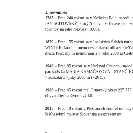
1. november
1785
– Pred 240 rokmi sa v Košickej Belej narodil 
JÁN SCITOVSKÝ, ktorý študoval v Trnave, kde zria
forintov na jeho rozvoj (+1866).
1870
– Pred 155 rokmi sa v Ipeľských Šahách naro
WINTER, ktorého meno nesie hlavná ulica v Piešťan
mesta Piešťany in memoriam a v roku 2009 aj Čes
1940
– Pred 85 rokmi sa v Ústí nad Oravicou narodi
parašutistka MÁRIA KAMAČAYOVÁ - STANČÍKOVÁ, 
v zoskoku z výšky 2000 m (+2015).
1980
– Pred 45 rokmi mal Trnavský okres 227 775 
obyvateľov na štvorcový kilometer.
2015
– Pred 10 rokmi v Piešťanoch zomrel moto
šesťnásobný majster Slovenska a reprezentant.