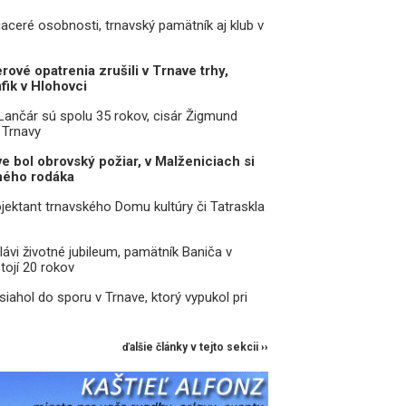
iaceré osobnosti, trnavský pamätník aj klub v
rové opatrenia zrušili v Trnave trhy,
fik v Hlohovci
 Lančár sú spolu 35 rokov, cisár Žigmund
 Trnavy
e bol obrovský požiar, v Malženiciach si
ného rodáka
jektant trnavského Domu kultúry či Tatraskla
lávi životné jubileum, pamätník Baniča v
tojí 20 rokov
asiahol do sporu v Trnave, ktorý vypukol pri
ďalšie články v tejto sekcii ››