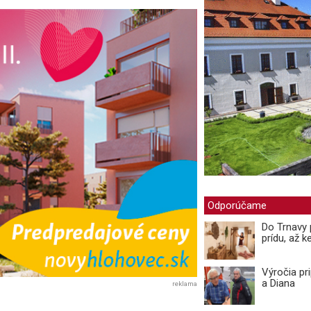
Odporúčame
Do Trnavy 
prídu, až ke
Výročia pr
a Diana
reklama