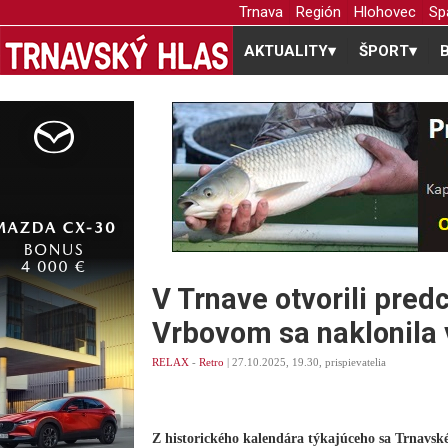
Trnava
Región
Hlohovec
Sp
AKTUALITY
▾
ŠPORT
▾
V Trnave otvorili pre
Vrbovom sa naklonila
RELAX
-
Retro
| 27.10.2025, 19.30, prispievatelia
Z historického kalendára týkajúceho sa Trnavsk