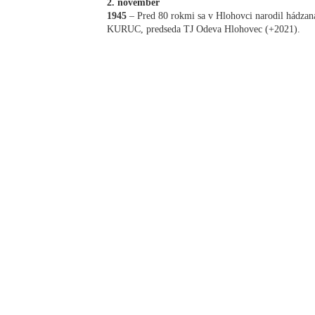
2. november
1945
– Pred 80 rokmi sa v Hlohovci narodil hádzaná
KURUC, predseda TJ Odeva Hlohovec (+2021).