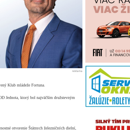
reklama
orený Klub mládeže Fortuna.
 OD Jednota, ktorý bol najväčším družstevným
nostné otvorenie Štátnych železničných dielní,