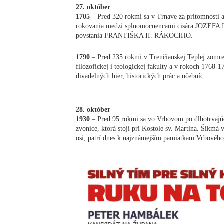
27. október
1705
– Pred 320 rokmi sa v Trnave za prítomnosti a
rokovania medzi splnomocnencami cisára JOZEFA I.
povstania FRANTIŠKA II. RÁKOCIHO.
1790
– Pred 235 rokmi v Trenčianskej Teplej zomrel
filozofickej i teologickej fakulty a v rokoch 176
divadelných hier, historických prác a učebníc.
28. október
1930
– Pred 95 rokmi sa vo Vrbovom po dlhotrvajúc
zvonice, ktorá stojí pri Kostole sv. Martina. Šikmá
osi, patrí dnes k najznámejším pamiatkam Vrbovéh