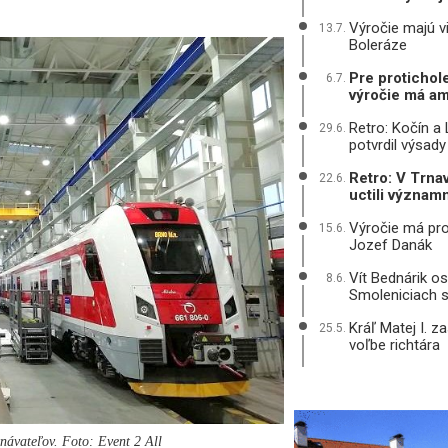
Výročie majú v
13.7.
Boleráze
Pre protichole
6.7.
výročie má am
Retro: Kočín a
29.6.
potvrdil výsady
Retro: V Trnav
22.6.
uctili význam
Výročie má pro
15.6.
Jozef Danák
Vít Bednárik os
8.6.
Smoleniciach s
Kráľ Matej I. z
25.5.
voľbe richtára
návateľov. Foto: Event 2 All