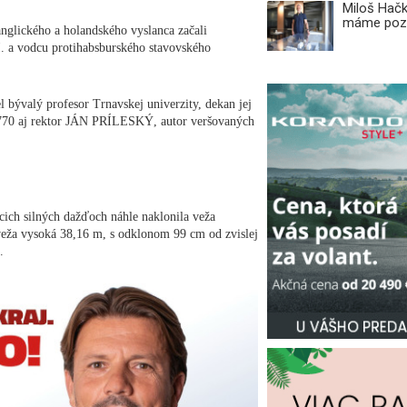
Miloš Hačk
máme pozi
nglického a holandského vyslanca začali
 a vodcu protihabsburského stavovského
 bývalý profesor Trnavskej univerzity, dekan jej
8-1770 aj rektor JÁN PRÍLESKÝ, autor veršovaných
ich silných dažďoch náhle naklonila veža
 veža vysoká 38,16 m, s odklonom 99 cm od zvislej
o.