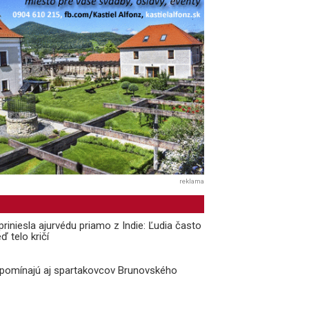
reklama
priniesla ajurvédu priamo z Indie: Ľudia často
ď telo kričí
ipomínajú aj spartakovcov Brunovského