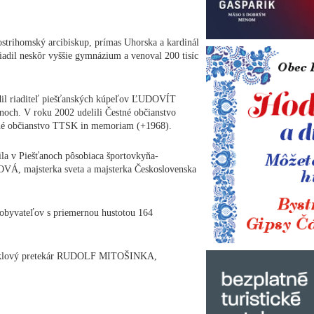
ostrihomský arcibiskup, prímas Uhorska a kardinál
dil neskôr vyššie gymnázium a venoval 200 tisíc
dil riaditeľ piešťanských kúpeľov ĽUDOVÍT
och. V roku 2002 udelili Čestné občianstvo
tné občianstvo TTSK in memoriam (+1968).
la v Piešťanoch pôsobiaca športovkyňa-
majsterka sveta a majsterka Československa
obyvateľov s priemernou hustotou 164
cyklový pretekár RUDOLF MITOŠINKA,