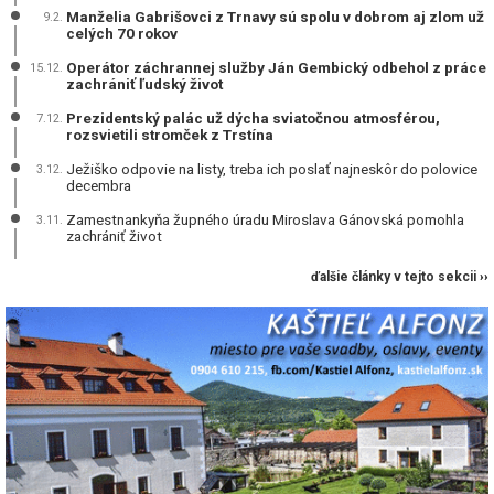
Manželia Gabrišovci z Trnavy sú spolu v dobrom aj zlom už
9.2.
celých 70 rokov
Operátor záchrannej služby Ján Gembický odbehol z práce
15.12.
zachrániť ľudský život
Prezidentský palác už dýcha sviatočnou atmosférou,
7.12.
rozsvietili stromček z Trstína
Ježiško odpovie na listy, treba ich poslať najneskôr do polovice
3.12.
decembra
Zamestnankyňa župného úradu Miroslava Gánovská pomohla
3.11.
zachrániť život
ďalšie články v tejto sekcii ››