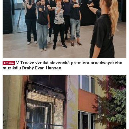
V Trnave vzniká slovenská premiéra broadwayského
Trnava
muzikálu Drahý Evan Hansen