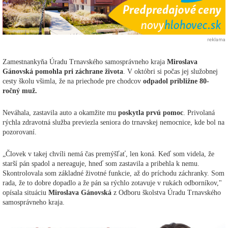
reklama
Zamestnankyňa Úradu Trnavského samosprávneho kraja
Miroslava
Gánovská pomohla pri záchrane života
. V októbri si počas jej služobnej
cesty školu všimla, že na priechode pre chodcov
odpadol približne 80-
ročný muž.
Neváhala, zastavila auto a okamžite mu
poskytla prvú pomoc
. Privolaná
rýchla zdravotná služba previezla seniora do trnavskej nemocnice, kde bol na
pozorovaní.
„Človek v takej chvíli nemá čas premýšľať, len koná. Keď som videla, že
starší pán spadol a nereaguje, hneď som zastavila a pribehla k nemu.
Skontrolovala som základné životné funkcie, až do príchodu záchranky. Som
rada, že to dobre dopadlo a že pán sa rýchlo zotavuje v rukách odborníkov,"
opísala situáciu
Miroslava Gánovská
z Odboru školstva Úradu Trnavského
samosprávneho kraja.