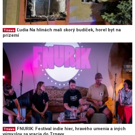
Ľudia Na hlinách mali skorý budíček, horel byt na
Trnava
prízemí
FNURIK: Festival indie hier, hravého umenia a iných
Trnava
výmyslov sa vracia do Trnavy