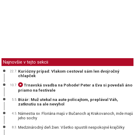
Najnovšie v tejto sekcii
Kuriózny prípad: Vlakom cestoval sám len dvojročný
22.7.
chlapček
Trnavská svadba na Pohode! Peter a Eva si povedali áno
10.7.
priamo na festivale
Bizár: Muž utekal na aute policajtom, preplával Váh,
5.5.
zatknutiu sa ale nevyhol
Námestia sv. Floriána majú v Bučanoch aj Krakovanoch, inde majú
4.5.
jeho sochy
Medzinárodný deň žien: Všetko spustili nespokojné krajčírky
8.3.