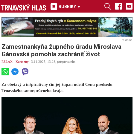
RUBRIKY
▾
reklama
Zamestnankyňa župného úradu Miroslava
Gánovská pomohla zachrániť život
RELAX
-
Kuriozity
| 3.11.2025, 13.28, prispievatelia
Za obetavý a inšpiratívny čin jej župan udelil Cenu predsedu
Trnavského samosprávneho kraja.