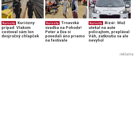
Kuriózny
Trnavská
Bizár: Muž
Kuriozity
Kuriozity
Kuriozity
prípad: Vlakom
svadba na Pohode!
utekal na aute
cestoval sám len
Peter a Eva si
policajtom, preplával
dvojročný chlapček
povedali áno priamo
Váh, zatknutiu sa ale
na festivale
nevyhol
reklama