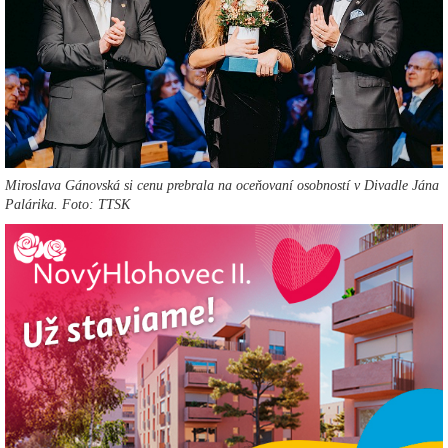
Miroslava Gánovská si cenu prebrala na oceňovaní osobností v Divadle Jána
Palárika. Foto: TTSK