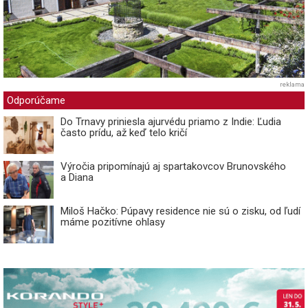
reklama
Odporúčame
Do Trnavy priniesla ajurvédu priamo z Indie: Ľudia
často prídu, až keď telo kričí
Výročia pripomínajú aj spartakovcov Brunovského
a Diana
Miloš Hačko: Púpavy residence nie sú o zisku, od ľudí
máme pozitívne ohlasy