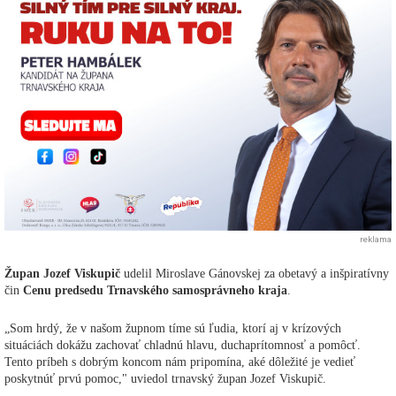
reklama
Župan Jozef Viskupič
udelil Miroslave Gánovskej za obetavý a inšpiratívny
čin
Cenu predsedu Trnavského samosprávneho kraja
.
„Som hrdý, že v našom župnom tíme sú ľudia, ktorí aj v krízových
situáciách dokážu zachovať chladnú hlavu, duchaprítomnosť a pomôcť.
Tento príbeh s dobrým koncom nám pripomína, aké dôležité je vedieť
poskytnúť prvú pomoc," uviedol trnavský župan Jozef Viskupič.