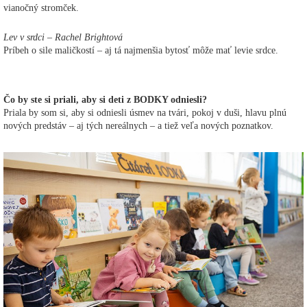
vianočný stromček.
Lev v srdci – Rachel Brightová
Príbeh o sile maličkostí – aj tá najmenšia bytosť môže mať levie srdce.
Čo by ste si priali, aby si deti z BODKY odniesli?
Priala by som si, aby si odniesli úsmev na tvári, pokoj v duši, hlavu plnú
nových predstáv – aj tých nereálnych – a tiež veľa nových poznatkov.