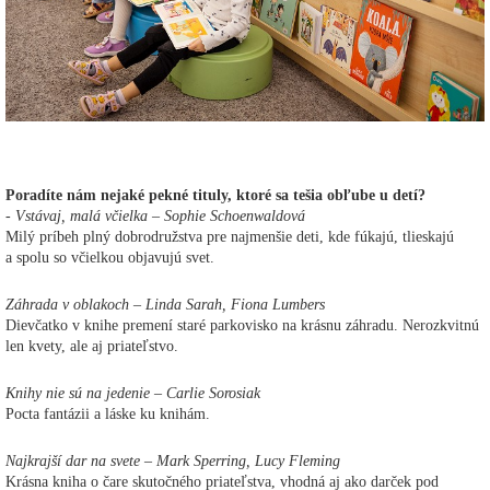
Poradíte nám nejaké pekné tituly, ktoré sa tešia obľube u detí?
-
Vstávaj, malá včielka – Sophie Schoenwaldová
Milý príbeh plný dobrodružstva pre najmenšie deti, kde fúkajú, tlieskajú
a spolu so včielkou objavujú svet.
Záhrada v oblakoch – Linda Sarah, Fiona Lumbers
Dievčatko v knihe premení staré parkovisko na krásnu záhradu. Nerozkvitnú
len kvety, ale aj priateľstvo.
Knihy nie sú na jedenie – Carlie Sorosiak
Pocta fantázii a láske ku knihám.
Najkrajší dar na svete – Mark Sperring, Lucy Fleming
Krásna kniha o čare skutočného priateľstva, vhodná aj ako darček pod