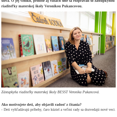
slova. O jej vzniku, prínose aj víziách sme sa rozprávali so zástupkyňou
riaditeľky materskej školy Veronikou Pukancovou.
Zástupkyňa riaditeľky materskej školy BESST Veronika Pukancová.
Ako motivujete deti, aby objavili radosť z čítania?
- Deti vyhľadávajú príbehy, čaro kúziel a veľmi rady sa dozvedajú nové veci.