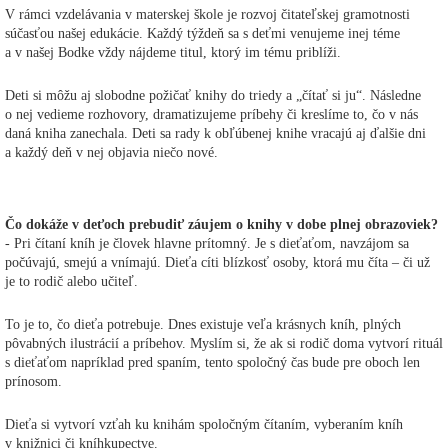
V rámci vzdelávania v materskej škole je rozvoj čitateľskej gramotnosti
súčasťou našej edukácie. Každý týždeň sa s deťmi venujeme inej téme
a v našej Bodke vždy nájdeme titul, ktorý im tému priblíži.
Deti si môžu aj slobodne požičať knihy do triedy a „čítať si ju“. Následne
o nej vedieme rozhovory, dramatizujeme príbehy či kreslíme to, čo v nás
daná kniha zanechala. Deti sa rady k obľúbenej knihe vracajú aj ďalšie dni
a každý deň v nej objavia niečo nové.
Čo dokáže v deťoch prebudiť záujem o knihy v dobe plnej obrazoviek?
- Pri čítaní kníh je človek hlavne prítomný. Je s dieťaťom, navzájom sa
počúvajú, smejú a vnímajú. Dieťa cíti blízkosť osoby, ktorá mu číta – či už
je to rodič alebo učiteľ.
To je to, čo dieťa potrebuje. Dnes existuje veľa krásnych kníh, plných
pôvabných ilustrácií a príbehov. Myslím si, že ak si rodič doma vytvorí rituál
s dieťaťom napríklad pred spaním, tento spoločný čas bude pre oboch len
prínosom.
Dieťa si vytvorí vzťah ku knihám spoločným čítaním, vyberaním kníh
v knižnici či kníhkupectve.