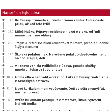
Najnovšie v tejto sekcii
Do Trnavy priniesla ajurvédu priamo z Indie: Ľudia často
4.8.
prídu, až keď telo kričí
Miloš Hačko: Púpavy residence nie sú o zisku, od ľudí
29.7.
máme pozitívne ohlasy
Fragile a Peter Lipa budú koncertovať v Trnave, prepoja hudobné
28.3.
štýly a charizmu
Školská jedáleň inak: Na výbere jedál do obedového menu
12.3.
sa podieľajú aj deti
V Trnave vznikla Poliklinika Púpava, ponúka služby
10.2.
mnohých lekárov špecialistov
Home office nahradil workation. Lukáš z Trnavy riadi biznis
10.12.
z Azorských ostrovov
Nové kurikulum mení vyučovanie. Deti sa učia premýšľať,
12.11.
nie memorovať
Vzťah ku knihám pestujú už v materskej škole, vytvorili
6.11.
čitáreň Bodka