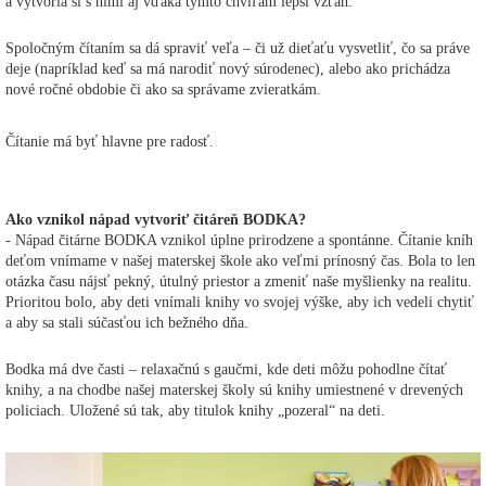
a vytvoria si s nimi aj vďaka týmto chvíľam lepší vzťah.
Spoločným čítaním sa dá spraviť veľa – či už dieťaťu vysvetliť, čo sa práve
deje (napríklad keď sa má narodiť nový súrodenec), alebo ako prichádza
nové ročné obdobie či ako sa správame zvieratkám.
Čítanie má byť hlavne pre radosť.
Ako vznikol nápad vytvoriť čitáreň BODKA?
- Nápad čitárne BODKA vznikol úplne prirodzene a spontánne. Čítanie kníh
deťom vnímame v našej materskej škole ako veľmi prínosný čas. Bola to len
otázka času nájsť pekný, útulný priestor a zmeniť naše myšlienky na realitu.
Prioritou bolo, aby deti vnímali knihy vo svojej výške, aby ich vedeli chytiť
a aby sa stali súčasťou ich bežného dňa.
Bodka má dve časti – relaxačnú s gaučmi, kde deti môžu pohodlne čítať
knihy, a na chodbe našej materskej školy sú knihy umiestnené v drevených
policiach. Uložené sú tak, aby titulok knihy „pozeral“ na deti.