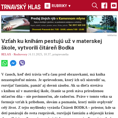
RUBRIKY
▾
reklama
Vzťah ku knihám pestujú už v materskej
škole, vytvorili čitáreň Bodka
RELAX
-
Rozhovory
| 6.11.2025, 10.37, prispievatelia
V časoch, keď deti trávia veľa času pred obrazovkami, má kniha
nezastupiteľné miesto. Je sprievodcom, ktorý ich učí sústrediť sa,
rozvíjať fantáziu, pamäť aj slovnú zásobu. Ak sa dieťa stretáva
s knihou už v materskej škole, čítanie sa preň stáva prirodzenou
súčasťou dňa – nie povinnosťou, ale radosťou. Práve v tomto veku sa
formuje vzťah k príbehom, slovám a poznaniu, ktorý môže ovplyvniť
celý život. Z tejto myšlienky vyrástla Čitáreň BODKA – priestor, kde sa
deti ponárajú do sveta rozprávok, rozvíjajú fantáziu a objavujú krásu