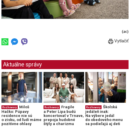
(ac)
Vytlačiť
Aktuálne správy
Miloš
Fragile
Školská
Rozhovory
Rozhovory
Rozhovory
Hačko: Púpavy
a Peter Lipa budú
jedáleň inak:
residence nie sú
koncertovať v Trnave,
Na výbere jedál
o zisku, od ľudí máme
prepoja hudobné
do obedového menu
pozitívne ohlasy
štýly a charizmu
sa podieľajú aj deti