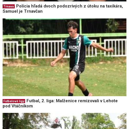
Polícia hľadá dvoch podozrivých z útoku na taxikára,
Trnava
Samuel je Trnavčan
Futbal, 2. liga: Malženice remizovali v Lehote
Futbalové ligy
pod Vtáčnikom