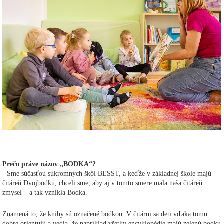
Prečo práve názov „BODKA“?
- Sme súčasťou súkromných škôl BESST, a keďže v základnej škole majú
čitáreň Dvojbodku, chceli sme, aby aj v tomto smere mala naša čitáreň
zmysel – a tak vznikla Bodka.
Znamená to, že knihy sú označené bodkou. V čitárni sa deti vďaka tomu
dobre orientujú a vedia, že napríklad všetky encyklopédie majú zelenú bodku