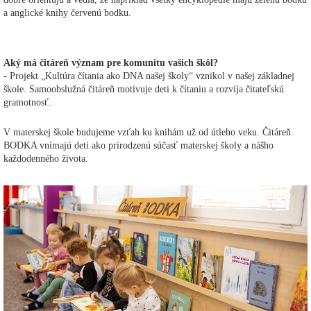
a anglické knihy červenú bodku.
Aký má čitáreň význam pre komunitu vašich škôl?
- Projekt „Kultúra čítania ako DNA našej školy“ vznikol v našej základnej
škole. Samoobslužná čitáreň motivuje deti k čítaniu a rozvíja čitateľskú
gramotnosť.
V materskej škole budujeme vzťah ku knihám už od útleho veku. Čitáreň
BODKA vnímajú deti ako prirodzenú súčasť materskej školy a nášho
každodenného života.