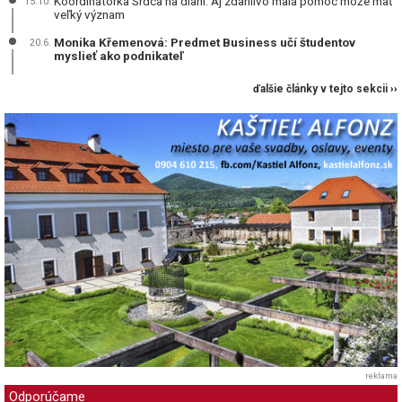
Koordinátorka Srdca na dlani: Aj zdanlivo malá pomoc môže mať
15.10.
veľký význam
Monika Křemenová: Predmet Business učí študentov
20.6.
myslieť ako podnikateľ
ďalšie články v tejto sekcii ››
reklama
Odporúčame