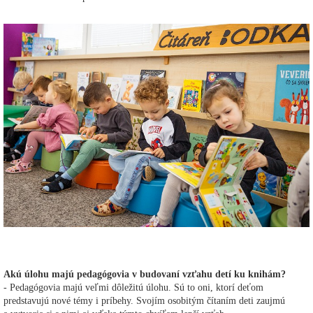
Akú úlohu majú pedagógovia v budovaní vzťahu detí ku knihám?
- Pedagógovia majú veľmi dôležitú úlohu. Sú to oni, ktorí deťom
predstavujú nové témy i príbehy. Svojím osobitým čítaním deti zaujmú