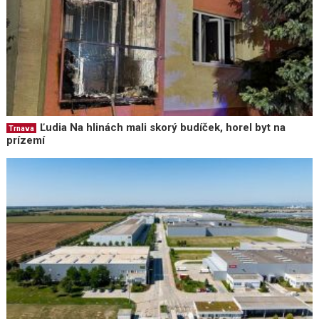
Ľudia Na hlinách mali skorý budíček, horel byt na
Trnava
prízemí