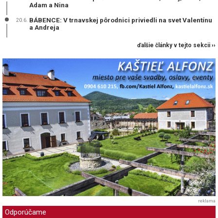
Adam a Nina
BÁBENCE: V trnavskej pôrodnici priviedli na svet Valentínu
20.6.
a Andreja
ďalšie články v tejto sekcii ››
reklama
Odporúčame