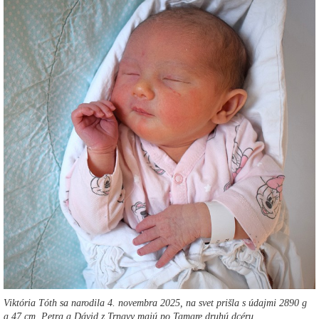
Viktória Tóth sa narodila 4. novembra 2025, na svet prišla s údajmi 2890 g
a 47 cm. Petra a Dávid z Trnavy majú po Tamare druhú dcéru.