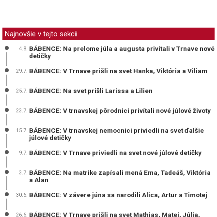
Najnovšie v tejto sekcii
BÁBENCE: Na prelome júla a augusta privítali v Trnave nové
4.8.
detičky
BÁBENCE: V Trnave prišli na svet Hanka, Viktória a Viliam
29.7.
BÁBENCE: Na svet prišli Larissa a Lilien
25.7.
BÁBENCE: V trnavskej pôrodnici privítali nové júlové životy
23.7.
BÁBENCE: V trnavskej nemocnici priviedli na svet ďalšie
15.7.
júlové detičky
BÁBENCE: V Trnave priviedli na svet nové júlové detičky
9.7.
BÁBENCE: Na matrike zapísali mená Ema, Tadeáš, Viktória
3.7.
a Alan
BÁBENCE: V závere júna sa narodili Alica, Artur a Timotej
30.6.
BÁBENCE: V Trnave prišli na svet Mathias, Matej, Júlia,
26.6.