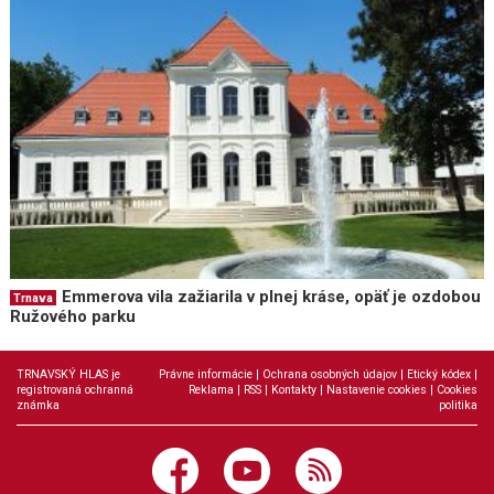
Emmerova vila zažiarila v plnej kráse, opäť je ozdobou
Trnava
Ružového parku
TRNAVSKÝ HLAS je
Právne informácie
|
Ochrana osobných údajov
|
Etický kódex
|
registrovaná ochranná
Reklama
|
RSS
|
Kontakty
|
Nastavenie cookies
|
Cookies
známka
politika