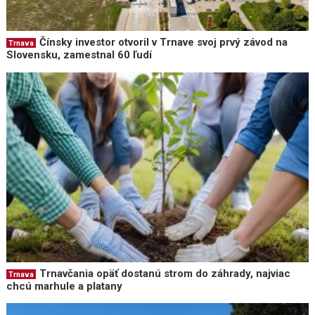
Čínsky investor otvoril v Trnave svoj prvý závod na
Trnava
Slovensku, zamestnal 60 ľudí
Trnavčania opäť dostanú strom do záhrady, najviac
Trnava
chcú marhule a platany