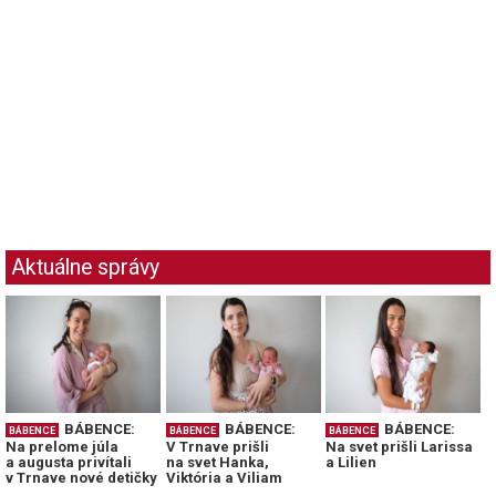
Aktuálne správy
BÁBENCE:
BÁBENCE:
BÁBENCE:
BÁBENCE
BÁBENCE
BÁBENCE
Na prelome júla
V Trnave prišli
Na svet prišli Larissa
a augusta privítali
na svet Hanka,
a Lilien
v Trnave nové detičky
Viktória a Viliam