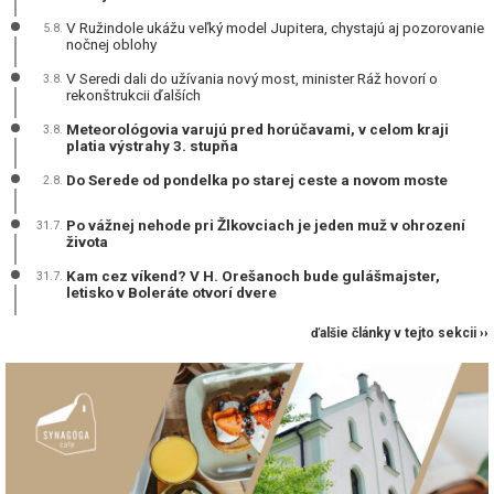
V Ružindole ukážu veľký model Jupitera, chystajú aj pozorovanie
5.8.
nočnej oblohy
V Seredi dali do užívania nový most, minister Ráž hovorí o
3.8.
rekonštrukcii ďalších
Meteorológovia varujú pred horúčavami, v celom kraji
3.8.
platia výstrahy 3. stupňa
Do Serede od pondelka po starej ceste a novom moste
2.8.
Po vážnej nehode pri Žlkovciach je jeden muž v ohrození
31.7.
života
Kam cez víkend? V H. Orešanoch bude gulášmajster,
31.7.
letisko v Boleráte otvorí dvere
ďalšie články v tejto sekcii ››