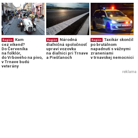
Kam
Národná
Taxikár skončil
Región
Región
Región
cez víkend?
diaľničná spoločnosť
po brutálnom
Do Červeníka
upraví vozovku
napadnutí s vážnymi
na folklór,
na diaľnici pri Trnave
zraneniami
do Vrbového na pivo,
a Piešťanoch
v trnavskej nemocnici
v Trnave budú
veterány
reklama