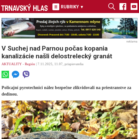
RUBRIKY
▾
reklama
V Suchej nad Parnou počas kopania
kanalizácie našli delostrelecký granát
AKTUALITY
-
Región
| 7.11.2025, 11.07, prispievatelia
Policajní pyrotechnici nález bezpečne zlikvidovali na priestranstve za
dedinou.