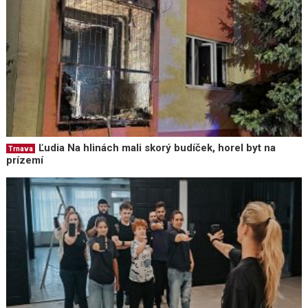
Ľudia Na hlinách mali skorý budíček, horel byt na
Trnava
prízemí