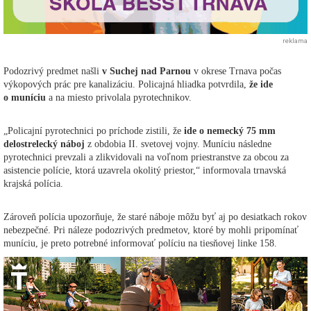
reklama
Podozrivý predmet našli
v Suchej nad Parnou
v okrese Trnava počas
výkopových prác pre kanalizáciu. Policajná hliadka potvrdila,
že ide
o muníciu
a na miesto privolala pyrotechnikov.
„Policajní pyrotechnici po príchode zistili, že
ide o nemecký 75 mm
delostrelecký náboj
z obdobia II. svetovej vojny. Muníciu následne
pyrotechnici prevzali a zlikvidovali na voľnom priestranstve za obcou za
asistencie polície, ktorá uzavrela okolitý priestor,“ informovala trnavská
krajská polícia.
Zároveň polícia upozorňuje, že staré náboje môžu byť aj po desiatkach rokov
nebezpečné. Pri náleze podozrivých predmetov, ktoré by mohli pripomínať
muníciu, je preto potrebné informovať políciu na tiesňovej linke 158.