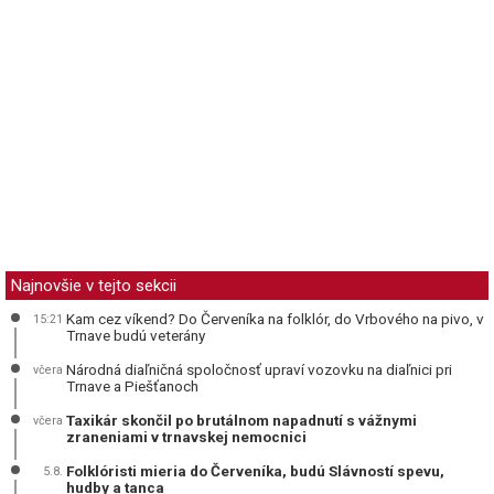
Najnovšie v tejto sekcii
Kam cez víkend? Do Červeníka na folklór, do Vrbového na pivo, v
15:21
Trnave budú veterány
Národná diaľničná spoločnosť upraví vozovku na diaľnici pri
včera
Trnave a Piešťanoch
Taxikár skončil po brutálnom napadnutí s vážnymi
včera
zraneniami v trnavskej nemocnici
Folklóristi mieria do Červeníka, budú Slávností spevu,
5.8.
hudby a tanca