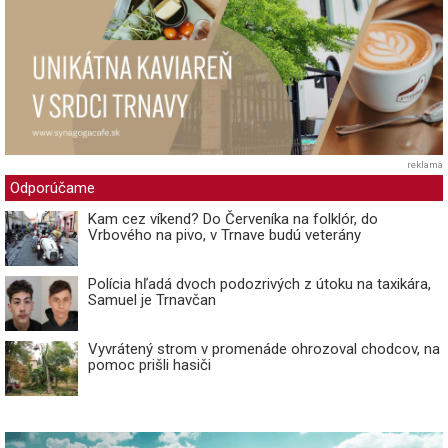
reklama
Odporúčame
Kam cez víkend? Do Červeníka na folklór, do
Vrbového na pivo, v Trnave budú veterány
Polícia hľadá dvoch podozrivých z útoku na taxikára,
Samuel je Trnavčan
Vyvrátený strom v promenáde ohrozoval chodcov, na
pomoc prišli hasiči