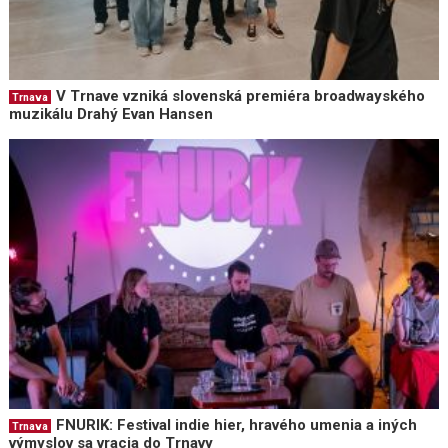
V Trnave vzniká slovenská premiéra broadwayského
Trnava
muzikálu Drahý Evan Hansen
FNURIK: Festival indie hier, hravého umenia a iných
Trnava
výmyslov sa vracia do Trnavy