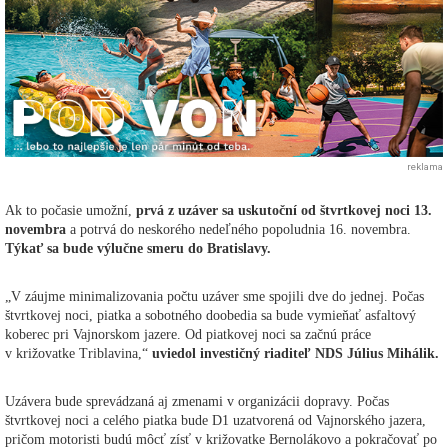
reklama
Ak to počasie umožní,
prvá z uzáver sa uskutoční od štvrtkovej noci 13.
novembra
a potrvá do neskorého nedeľného popoludnia 16. novembra.
Týkať sa bude výlučne smeru do Bratislavy.
„V záujme minimalizovania počtu uzáver sme spojili dve do jednej. Počas
štvrtkovej noci, piatka a sobotného doobedia sa bude vymieňať asfaltový
koberec pri Vajnorskom jazere. Od piatkovej noci sa začnú práce
v križovatke Triblavina,“
uviedol investičný riaditeľ NDS Július Mihálik.
Uzávera bude sprevádzaná aj zmenami v organizácii dopravy. Počas
štvrtkovej noci a celého piatka bude D1 uzatvorená od Vajnorského jazera,
pričom motoristi budú môcť zísť v križovatke Bernolákovo a pokračovať po