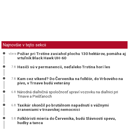
Najnovšie v tejto sekcii
Požiar pri Trstíne zasiahol plochu 130 hektárov, pomáha aj
včera
vrtuľník Black Hawk UH-60
Hasiči sú v permanencii, neďaleko Trstína horí les
7.8.
Kam cez víkend? Do Červeníka na folklór, do Vrbového na
7.8.
pivo, v Trnave budú veterány
Národná diaľničná spoločnosť upraví vozovku na diaľnici pri
6.8.
Trnave a Piešťanoch
Taxikár skončil po brutálnom napadnutí s vážnymi
6.8.
zraneniami v trnavskej nemocnici
Folklóristi mieria do Červeníka, budú Slávností spevu,
5.8.
hudby a tanca