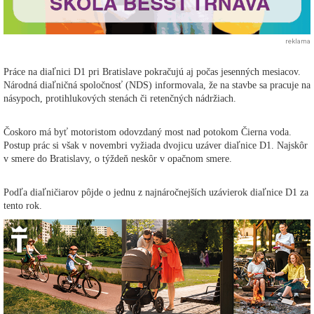
reklama
Práce na diaľnici D1 pri Bratislave pokračujú aj počas jesenných mesiacov.
Národná diaľničná spoločnosť (NDS) informovala, že na stavbe sa pracuje na
násypoch, protihlukových stenách či retenčných nádržiach.
Čoskoro má byť motoristom odovzdaný most nad potokom Čierna voda.
Postup prác si však v novembri vyžiada dvojicu uzáver diaľnice D1. Najskôr
v smere do Bratislavy, o týždeň neskôr v opačnom smere.
Podľa diaľničiarov pôjde o jednu z najnáročnejších uzávierok diaľnice D1 za
tento rok.