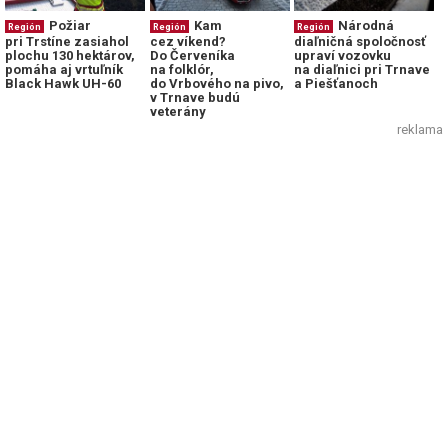
Požiar
Kam
Národná
Región
Región
Región
pri Trstíne zasiahol
cez víkend?
diaľničná spoločnosť
plochu 130 hektárov,
Do Červeníka
upraví vozovku
pomáha aj vrtuľník
na folklór,
na diaľnici pri Trnave
Black Hawk UH-60
do Vrbového na pivo,
a Piešťanoch
v Trnave budú
veterány
reklama