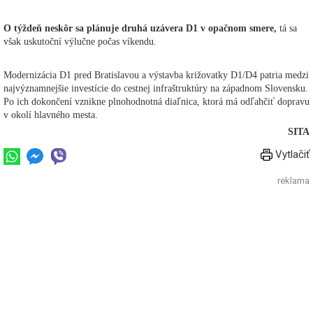
O týždeň neskôr sa plánuje druhá uzávera D1 v opačnom smere,
tá sa
však uskutoční výlučne počas víkendu.
Modernizácia D1 pred Bratislavou a výstavba križovatky D1/D4 patria medzi
najvýznamnejšie investície do cestnej infraštruktúry na západnom Slovensku.
Po ich dokončení vznikne plnohodnotná diaľnica, ktorá má odľahčiť dopravu
v okolí hlavného mesta.
SITA
Vytlačiť
reklama