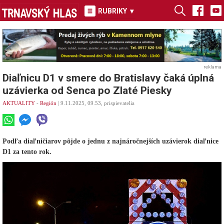
RUBRIKY
▾
reklama
Diaľnicu D1 v smere do Bratislavy čaká úplná
uzávierka od Senca po Zlaté Piesky
AKTUALITY
-
Región
| 9.11.2025, 09.53, prispievatelia
Podľa diaľničiarov pôjde o jednu z najnáročnejších uzávierok diaľnice
D1 za tento rok.