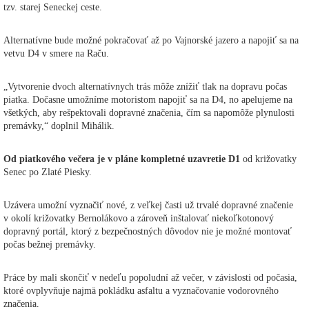
tzv. starej Seneckej ceste.
Alternatívne bude možné pokračovať až po Vajnorské jazero a napojiť sa na
vetvu D4 v smere na Raču.
„Vytvorenie dvoch alternatívnych trás môže znížiť tlak na dopravu počas
piatka. Dočasne umožníme motoristom napojiť sa na D4, no apelujeme na
všetkých, aby rešpektovali dopravné značenia, čím sa napomôže plynulosti
premávky,“ doplnil Mihálik.
Od piatkového večera je v pláne kompletné uzavretie D1
od križovatky
Senec po Zlaté Piesky.
Uzávera umožní vyznačiť nové, z veľkej časti už trvalé dopravné značenie
v okolí križovatky Bernolákovo a zároveň inštalovať niekoľkotonový
dopravný portál, ktorý z bezpečnostných dôvodov nie je možné montovať
počas bežnej premávky.
Práce by mali skončiť v nedeľu popoludní až večer, v závislosti od počasia,
ktoré ovplyvňuje najmä pokládku asfaltu a vyznačovanie vodorovného
značenia.