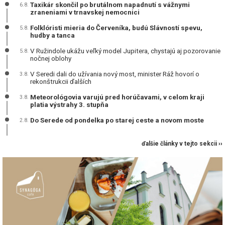
Taxikár skončil po brutálnom napadnutí s vážnymi
6.8.
zraneniami v trnavskej nemocnici
Folklóristi mieria do Červeníka, budú Slávností spevu,
5.8.
hudby a tanca
V Ružindole ukážu veľký model Jupitera, chystajú aj pozorovanie
5.8.
nočnej oblohy
V Seredi dali do užívania nový most, minister Ráž hovorí o
3.8.
rekonštrukcii ďalších
Meteorológovia varujú pred horúčavami, v celom kraji
3.8.
platia výstrahy 3. stupňa
Do Serede od pondelka po starej ceste a novom moste
2.8.
ďalšie články v tejto sekcii ››