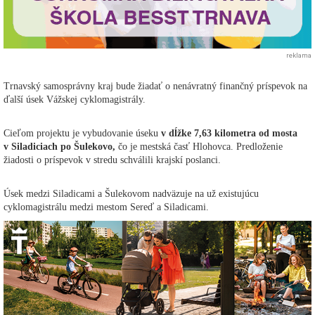
reklama
Trnavský samosprávny kraj bude žiadať o nenávratný finančný príspevok na
ďalší úsek Vážskej cyklomagistrály.
Cieľom projektu je vybudovanie úseku
v dĺžke 7,63 kilometra od mosta
v Siladiciach po Šulekovo,
čo je mestská časť Hlohovca. Predloženie
žiadosti o príspevok v stredu schválili krajskí poslanci.
Úsek medzi Siladicami a Šulekovom nadväzuje na už existujúcu
cyklomagistrálu medzi mestom Sereď a Siladicami.