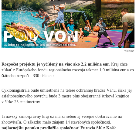
reklama
Rozpočet projektu je vyčíslený na viac ako 2,2 milióna eur.
Kraj chce
získať z Európskeho fondu regionálneho rozvoja takmer 1,9 milióna eur a zo
štátneho rozpočtu 330 tisíc eur.
Cyklomagistrála bude umiestnená na telese ochrannej hrádze Váhu, šírka jej
asfaltobetónového povrchu bude 3 metre plus obojstranné štrková krajnice
v šírke 25 centimetrov.
Trnavský samosprávny kraj už má za sebou aj verejné obstarávanie na
zhotoviteľa. O zákazku malo záujem 14 stavebných spoločností,
najlacnejšiu ponuku predložila spoločnosť Eurovia SK z Košíc.