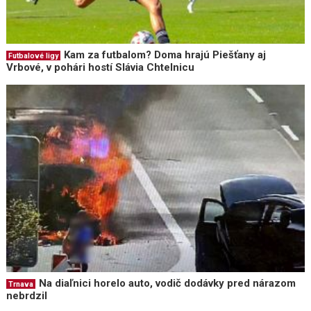
Kam za futbalom? Doma hrajú Piešťany aj
Futbalové ligy
Vrbové, v pohári hostí Slávia Chtelnicu
Na diaľnici horelo auto, vodič dodávky pred nárazom
Trnava
nebrdzil