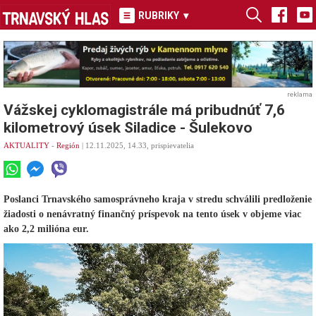
RUBRIKY
▾
reklama
Vážskej cyklomagistrále má pribudnúť 7,6
kilometrový úsek Siladice - Šulekovo
AKTUALITY
-
Región
| 12.11.2025, 14.33, prispievatelia
Poslanci Trnavského samosprávneho kraja v stredu schválili predloženie
žiadosti o nenávratný finančný príspevok na tento úsek v objeme viac
ako 2,2 milióna eur.