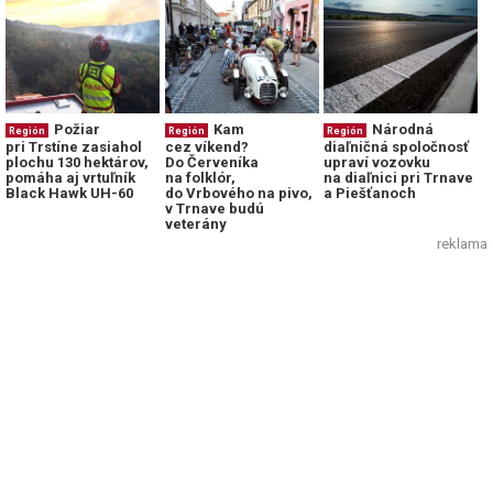
Požiar
Kam
Národná
Región
Región
Región
pri Trstíne zasiahol
cez víkend?
diaľničná spoločnosť
plochu 130 hektárov,
Do Červeníka
upraví vozovku
pomáha aj vrtuľník
na folklór,
na diaľnici pri Trnave
Black Hawk UH-60
do Vrbového na pivo,
a Piešťanoch
v Trnave budú
veterány
reklama