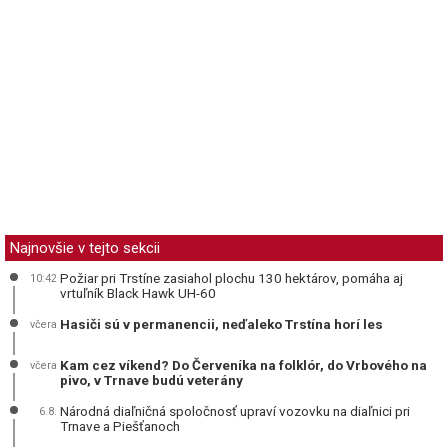
Najnovšie v tejto sekcii
Požiar pri Trstíne zasiahol plochu 130 hektárov, pomáha aj
10:42
vrtuľník Black Hawk UH-60
Hasiči sú v permanencii, neďaleko Trstína horí les
včera
Kam cez víkend? Do Červeníka na folklór, do Vrbového na
včera
pivo, v Trnave budú veterány
Národná diaľničná spoločnosť upraví vozovku na diaľnici pri
6.8.
Trnave a Piešťanoch