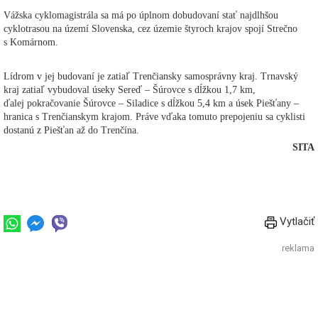
Vážska cyklomagistrála sa má po úplnom dobudovaní stať najdlhšou
cyklotrasou na území Slovenska, cez územie štyroch krajov spojí Strečno
s Komárnom.
Lídrom v jej budovaní je zatiaľ Trenčiansky samosprávny kraj. Trnavský
kraj zatiaľ vybudoval úseky Sereď – Šúrovce s dĺžkou 1,7 km,
ďalej pokračovanie Šúrovce – Siladice s dĺžkou 5,4 km a úsek Piešťany –
hranica s Trenčianskym krajom. Práve vďaka tomuto prepojeniu sa cyklisti
dostanú z Piešťan až do Trenčína.
SITA
Vytlačiť
reklama