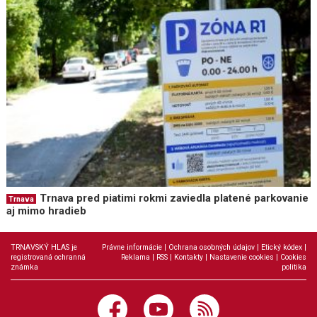
Trnava pred piatimi rokmi zaviedla platené parkovanie
Trnava
aj mimo hradieb
TRNAVSKÝ HLAS je
Právne informácie
|
Ochrana osobných údajov
|
Etický kódex
|
registrovaná ochranná
Reklama
|
RSS
|
Kontakty
|
Nastavenie cookies
|
Cookies
známka
politika