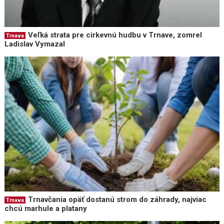
Veľká strata pre cirkevnú hudbu v Trnave, zomrel
Trnava
Ladislav Vymazal
Trnavčania opäť dostanú strom do záhrady, najviac
Trnava
chcú marhule a platany