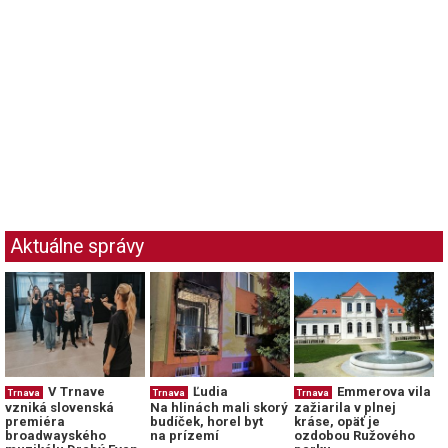
Aktuálne správy
V Trnave
Ľudia
Emmerova vila
Trnava
Trnava
Trnava
vzniká slovenská
Na hlinách mali skorý
zažiarila v plnej
premiéra
budíček, horel byt
kráse, opäť je
broadwayského
na prízemí
ozdobou Ružového