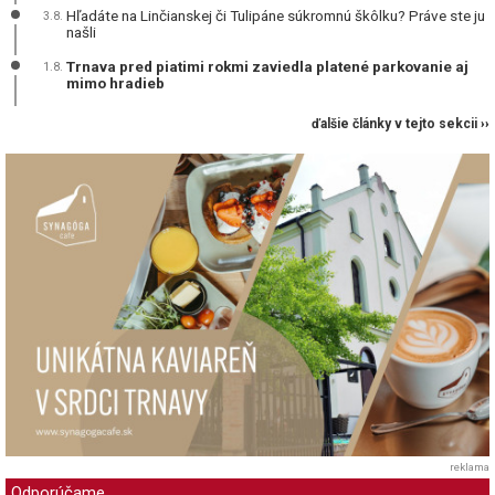
Hľadáte na Linčianskej či Tulipáne súkromnú škôlku? Práve ste ju
3.8.
našli
Trnava pred piatimi rokmi zaviedla platené parkovanie aj
1.8.
mimo hradieb
ďalšie články v tejto sekcii ››
reklama
Odporúčame