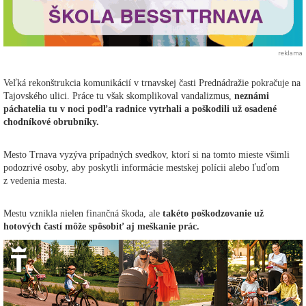
reklama
Veľká rekonštrukcia komunikácií v trnavskej časti Prednádražie pokračuje na
Tajovského ulici. Práce tu však skomplikoval vandalizmus,
neznámi
páchatelia tu v noci podľa radnice vytrhali a poškodili už osadené
chodníkové obrubníky.
Mesto Trnava vyzýva prípadných svedkov, ktorí si na tomto mieste všimli
podozrivé osoby, aby poskytli informácie mestskej polícii alebo ľuďom
z vedenia mesta.
Mestu vznikla nielen finančná škoda, ale
takéto poškodzovanie už
hotových častí môže spôsobiť aj meškanie prác.