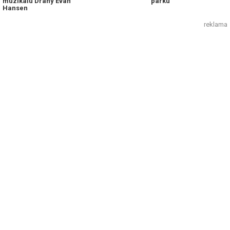
muzikálu Drahý Evan
parku
Hansen
reklama