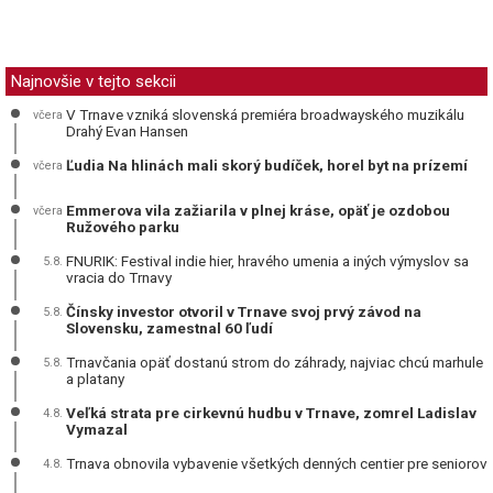
Najnovšie v tejto sekcii
V Trnave vzniká slovenská premiéra broadwayského muzikálu
včera
Drahý Evan Hansen
Ľudia Na hlinách mali skorý budíček, horel byt na prízemí
včera
Emmerova vila zažiarila v plnej kráse, opäť je ozdobou
včera
Ružového parku
FNURIK: Festival indie hier, hravého umenia a iných výmyslov sa
5.8.
vracia do Trnavy
Čínsky investor otvoril v Trnave svoj prvý závod na
5.8.
Slovensku, zamestnal 60 ľudí
Trnavčania opäť dostanú strom do záhrady, najviac chcú marhule
5.8.
a platany
Veľká strata pre cirkevnú hudbu v Trnave, zomrel Ladislav
4.8.
Vymazal
Trnava obnovila vybavenie všetkých denných centier pre seniorov
4.8.