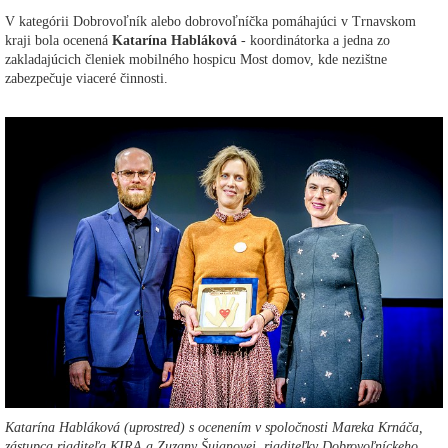
V kategórii Dobrovoľník alebo dobrovoľníčka pomáhajúci v Trnavskom
kraji bola ocenená
Katarína Habláková
- koordinátorka a jedna zo
zakladajúcich členiek mobilného hospicu Most domov, kde nezištne
zabezpečuje viaceré činnosti.
Katarína Habláková (uprostred) s ocenením v spoločnosti Mareka Krnáča,
zástupca riaditeľa KIRA a Zuzany Šujanovej, riaditeľky Dobrovoľníckeho