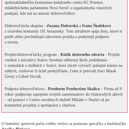
spoluzakladateľka komunitno-kultúrneho centra KC Priestor,
mládežníckeho parlamentu Nová Sereď a organizátorka viacerých
podujatí, kde má na starosti dobrovoľníkov.
Dobrovoľnícka skupina -
Zuzana Dubovská
a
Ivana Školeková
z trnavskej komunity OZ Amazonky. Toto združenie spája ženy, ktoré si
prešli alebo prechádzajú rakovinou prsníka a poskytujú podporu
a osvetu.
Projekt/dobrovoľnícky program -
Kútik duševného zdravia
- Projekt
vznikol z iniciatívy žiakov Strednej odbornej školy podnikania
v remeslách a službách v Senici, ktorí chceli vytvoriť pokojné miesto na
oddych, rozhovor či tiché premýšľanie. Cenu si prevzali žiaci Marek
Černý a Ľuboš Slovák.
Podpora dobrovoľníctva -
Protherm Production Skalica
– Firma už 9
rokov podporuje zapojenie svojich zamestnancov do rôznorodých aktivít
– od pomoci v Centre sociálnych služieb Mikádo v Skalici až po
komunitné projekty a spoluprácu s charitou.
O hudobný sprievod počas celého večera sa postarala speváčka a hudobníčka