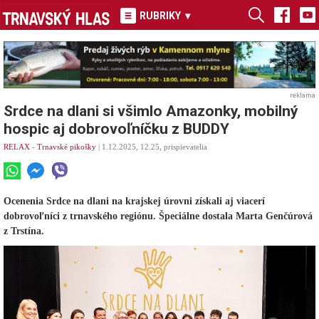
RUBRIKY
▾
reklama
Srdce na dlani si všimlo Amazonky, mobilný
hospic aj dobrovoľníčku z BUDDY
RELAX
-
Trnavské pikošky
| 1.12.2025, 12.25, prispievatelia
Ocenenia Srdce na dlani na krajskej úrovni získali aj viacerí
dobrovoľníci z trnavského regiónu. Špeciálne dostala Marta Genčúrová
z Trstína.