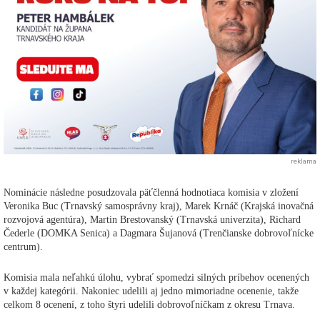
reklama
Nominácie následne posudzovala päťčlenná hodnotiaca komisia v zložení
Veronika Buc (Trnavský samosprávny kraj), Marek Krnáč (Krajská inovačná
rozvojová agentúra), Martin Brestovanský (Trnavská univerzita), Richard
Čederle (DOMKA Senica) a Dagmara Šujanová (Trenčianske dobrovoľnícke
centrum).
Komisia mala neľahkú úlohu, vybrať spomedzi silných príbehov ocenených
v každej kategórii. Nakoniec udelili aj jedno mimoriadne ocenenie, takže
celkom 8 ocenení, z toho štyri udelili dobrovoľníčkam z okresu Trnava.