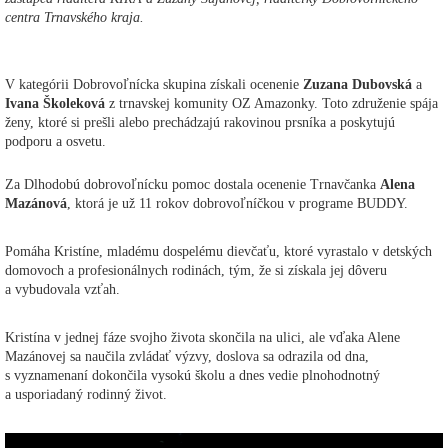
centra Trnavského kraja.
V kategórii Dobrovoľnícka skupina získali ocenenie
Zuzana Dubovská
a
Ivana Školeková
z trnavskej komunity OZ Amazonky. Toto združenie spája
ženy, ktoré si prešli alebo prechádzajú rakovinou prsníka a poskytujú
podporu a osvetu.
Za Dlhodobú dobrovoľnícku pomoc dostala ocenenie Trnavčanka
Alena
Mazánová
, ktorá je už 11 rokov dobrovoľníčkou v programe BUDDY.
Pomáha Kristíne, mladému dospelému dievčaťu, ktoré vyrastalo v detských
domovoch a profesionálnych rodinách, tým, že si získala jej dôveru
a vybudovala vzťah.
Kristína v jednej fáze svojho života skončila na ulici, ale vďaka Alene
Mazánovej sa naučila zvládať výzvy, doslova sa odrazila od dna,
s vyznamenaní dokončila vysokú školu a dnes vedie plnohodnotný
a usporiadaný rodinný život.