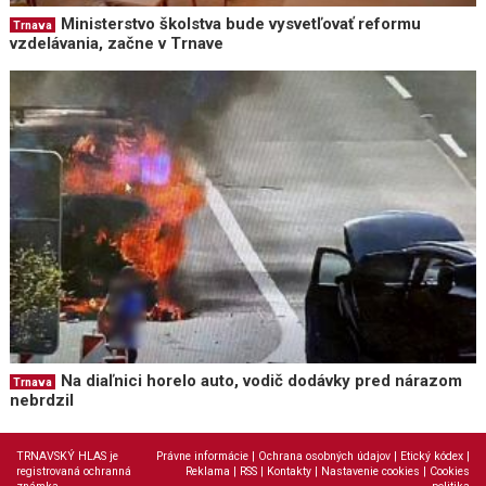
Ministerstvo školstva bude vysvetľovať reformu
Trnava
vzdelávania, začne v Trnave
Na diaľnici horelo auto, vodič dodávky pred nárazom
Trnava
nebrdzil
TRNAVSKÝ HLAS je
Právne informácie
|
Ochrana osobných údajov
|
Etický kódex
|
registrovaná ochranná
Reklama
|
RSS
|
Kontakty
|
Nastavenie cookies
|
Cookies