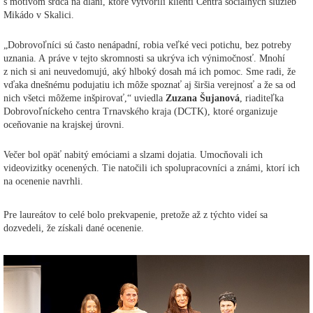
s motívom srdca na dlani, ktoré vytvorili klienti Centra sociálnych služieb
Mikádo v Skalici.
„Dobrovoľníci sú často nenápadní, robia veľké veci potichu, bez potreby
uznania. A práve v tejto skromnosti sa ukrýva ich výnimočnosť. Mnohí
z nich si ani neuvedomujú, aký hlboký dosah má ich pomoc. Sme radi, že
vďaka dnešnému podujatiu ich môže spoznať aj širšia verejnosť a že sa od
nich všetci môžeme inšpirovať,“ uviedla
Zuzana Šujanová
, riaditeľka
Dobrovoľníckeho centra Trnavského kraja (DCTK), ktoré organizuje
oceňovanie na krajskej úrovni.
Večer bol opäť nabitý emóciami a slzami dojatia. Umocňovali ich
videovizitky ocenených. Tie natočili ich spolupracovníci a známi, ktorí ich
na ocenenie navrhli.
Pre laureátov to celé bolo prekvapenie, pretože až z týchto videí sa
dozvedeli, že získali dané ocenenie.