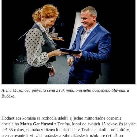
Alena Mazánová prevzala cenu z rúk minuloročného oceneného Slavomíra
Bučáka.
Hodnotiaca komisia sa rozhodla udeliť aj jedno mimoriadne ocenenie,
dostala ho
Marta Genčúrová
z Trstína, ktorá od svojich 15 rokov, čo je viac
než 35 rokov, pomáha v rôznych oblastiach v Trstíne a okolí – od kultúry,
cez darovanie krvi, záchranársky a záhradkársky krúžok pre deti až po