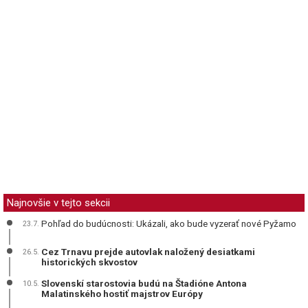
Najnovšie v tejto sekcii
Pohľad do budúcnosti: Ukázali, ako bude vyzerať nové Pyžamo
23.7.
Cez Trnavu prejde autovlak naložený desiatkami
26.5.
historických skvostov
Slovenskí starostovia budú na Štadióne Antona
10.5.
Malatinského hostiť majstrov Európy