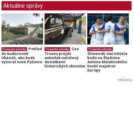
Aktuálne správy
Pohľad
Cez
Trnavské pikošky
Trnavské pikošky
Trnavské pikošky
do budúcnosti:
Trnavu prejde
Slovenskí starostovia
Ukázali, ako bude
autovlak naložený
budú na Štadióne
vyzerať nové Pyžamo
desiatkami
Antona Malatinského
historických skvostov
hostiť majstrov
Európy
reklama