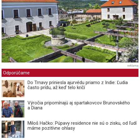
reklama
Odporúčame
Do Trnavy priniesla ajurvédu priamo z Indie: Ľudia
často prídu, až keď telo kričí
Výročia pripomínajú aj spartakovcov Brunovského
a Diana
Miloš Hačko: Púpavy residence nie sú o zisku, od ľudí
máme pozitívne ohlasy