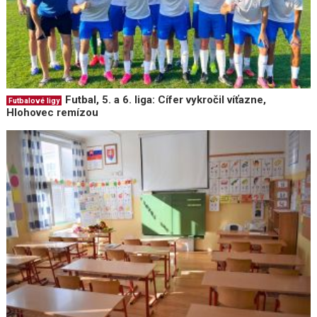
Futbal, 5. a 6. liga: Cífer vykročil víťazne,
Futbalové ligy
Hlohovec remízou