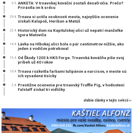
ANKETA: V trnavskej kováčni zostali desaťročia. Prečo?
6.5.
Prirástla im k srdcu
Trnava si uctila osobnosti mesta, najvyššie ocenenie
29.4.
získali Kalapoš, Heriban a Matúš
Historický dom na Kapitulskej ulici už nepatrí manželke
22.4.
Igora Matoviča
Lávka na Hlbokej ulici bola o pár centimetrov nižšie, ako
14.4.
jeden z vodičov potreboval
Od Škody 1203 k HKS Forge. Trnavská kováčňa píše svoj
13.4.
príbeh už 40 rokov
Trnava rozkvitla farbami tulipánov a narcisov, v meste sú
10.4.
ich vysadené tisícky
Prestížne ocenenie pre trnavský Truffle Pig, v hodnotení
2.4.
Falstaff získal tri vidličky
ďalšie články v tejto sekcii ››