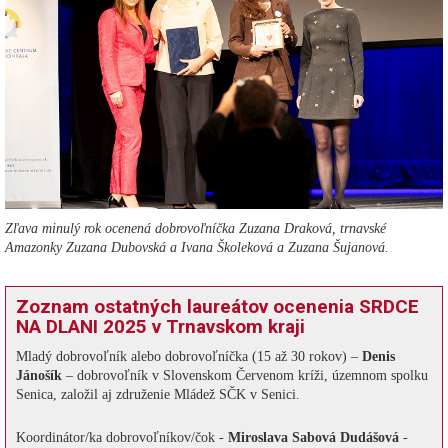
Zľava minulý rok ocenená dobrovoľníčka Zuzana Draková, trnavské
Amazonky Zuzana Dubovská a Ivana Školeková a Zuzana Šujanová.
Zoznam ostatných laureátov ocenenia SRDCE
NA DLANI 2025 v Trnavskom kraji
Mladý dobrovoľník alebo dobrovoľníčka (15 až 30 rokov) –
Denis
Jánošík
– dobrovoľník v Slovenskom Červenom kríži, územnom spolku
Senica, založil aj združenie Mládež SČK v Senici.
Koordinátor/ka dobrovoľníkov/čok -
Miroslava Sabová Dudášová
-