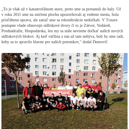
„To je však už v katastrofálnom stave, preto sme sa presunuli do haly. Už
v roku 2011 sme na zničenú plochu upozorňovali aj vedenie mesta, bola
prisľúbená oprava, ale zatiaľ sme sa rekonštrukcie nedočkali. V Trnave
postupne všade obnovujú sídliskové dvory či to je Zátvor, Vodáreň,
Prednádražie, Hospodárska, len my sa stále nevieme dočkať našich nových
sídliskových blokov. Aj keď väčšina z nás už tam nebýva, boli by sme radi,
keby sa to spravilo hlavne pre našich potomkov,“ dodal Demovič.