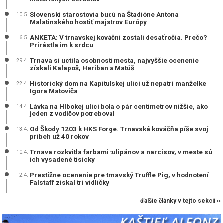
Slovenskí starostovia budú na Štadióne Antona
10.5.
Malatinského hostiť majstrov Európy
ANKETA: V trnavskej kováčni zostali desaťročia. Prečo?
6.5.
Prirástla im k srdcu
Trnava si uctila osobnosti mesta, najvyššie ocenenie
29.4.
získali Kalapoš, Heriban a Matúš
Historický dom na Kapitulskej ulici už nepatrí manželke
22.4.
Igora Matoviča
Lávka na Hlbokej ulici bola o pár centimetrov nižšie, ako
14.4.
jeden z vodičov potreboval
Od Škody 1203 k HKS Forge. Trnavská kováčňa píše svoj
13.4.
príbeh už 40 rokov
Trnava rozkvitla farbami tulipánov a narcisov, v meste sú
10.4.
ich vysadené tisícky
Prestížne ocenenie pre trnavský Truffle Pig, v hodnotení
2.4.
Falstaff získal tri vidličky
ďalšie články v tejto sekcii ››