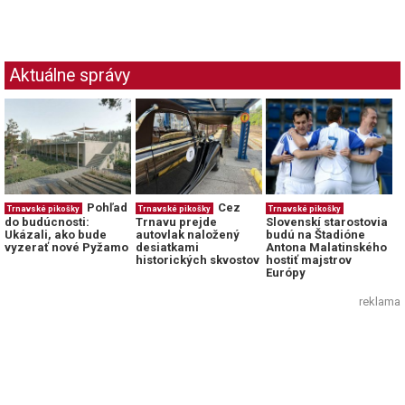
Aktuálne správy
Pohľad
Cez
Trnavské pikošky
Trnavské pikošky
Trnavské pikošky
do budúcnosti:
Trnavu prejde
Slovenskí starostovia
Ukázali, ako bude
autovlak naložený
budú na Štadióne
vyzerať nové Pyžamo
desiatkami
Antona Malatinského
historických skvostov
hostiť majstrov
Európy
reklama