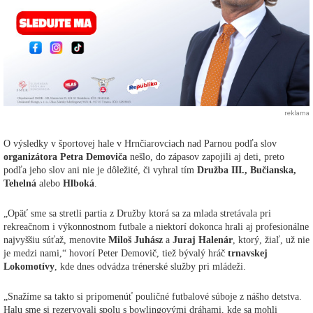
reklama
O výsledky v športovej hale v Hrnčiarovciach nad Parnou podľa slov
organizátora Petra Demoviča
nešlo, do zápasov zapojili aj deti, preto
podľa jeho slov ani nie je dôležité, či vyhral tím
Družba III., Bučianska,
Tehelná
alebo
Hlboká
.
„Opäť sme sa stretli partia z Družby ktorá sa za mlada stretávala pri
rekreačnom i výkonnostnom futbale a niektorí dokonca hrali aj profesionálne
najvyššiu súťaž, menovite
Miloš Juhász
a
Juraj Halenár
, ktorý, žiaľ, už nie
je medzi nami,“ hovorí Peter Demovič, tiež bývalý hráč
trnavskej
Lokomotívy
, kde dnes odvádza trénerské služby pri mládeži.
„Snažíme sa takto si pripomenúť pouličné futbalové súboje z nášho detstva.
Halu sme si rezervovali spolu s bowlingovými dráhami, kde sa mohli