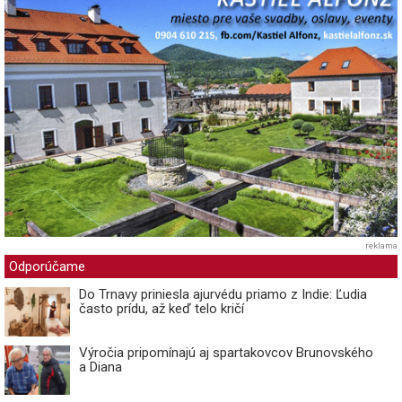
reklama
Odporúčame
Do Trnavy priniesla ajurvédu priamo z Indie: Ľudia
často prídu, až keď telo kričí
Výročia pripomínajú aj spartakovcov Brunovského
a Diana