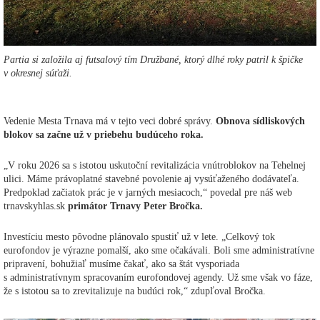
Partia si založila aj futsalový tím Družbané, ktorý dlhé roky patril k špičke
v okresnej súťaži.
Vedenie Mesta Trnava má v tejto veci dobré správy.
Obnova sídliskových
blokov sa začne už v priebehu budúceho roka.
„V roku 2026 sa s istotou uskutoční revitalizácia vnútroblokov na Tehelnej
ulici. Máme právoplatné stavebné povolenie aj vysúťaženého dodávateľa.
Predpoklad začiatok prác je v jarných mesiacoch,“ povedal pre náš web
trnavskyhlas.sk
primátor Trnavy Peter Bročka.
Investíciu mesto pôvodne plánovalo spustiť už v lete. „Celkový tok
eurofondov je výrazne pomalší, ako sme očakávali. Boli sme administratívne
pripravení, bohužiaľ musíme čakať, ako sa štát vysporiada
s administratívnym spracovaním eurofondovej agendy. Už sme však vo fáze,
že s istotou sa to zrevitalizuje na budúci rok,“ zdupľoval Bročka.