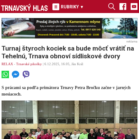
RUBRIKY
▾
reklama
Turnaj štyroch kociek sa bude môcť vrátiť na
Tehelnú, Trnava obnoví sídliskové dvory
RELAX
-
Trnavské pikošky
| 6.12.2025, 16.05, Ján Král
S prácami sa podľa primátora Trnavy Petra Bročku začne v jarných
mesiacoch.