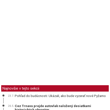
Najnovšie v tejto sekcii
Pohľad do budúcnosti: Ukázali, ako bude vyzerať nové Pyžamo
23.7.
Cez Trnavu prejde autovlak naložený desiatkami
26.5.
historických skvostov