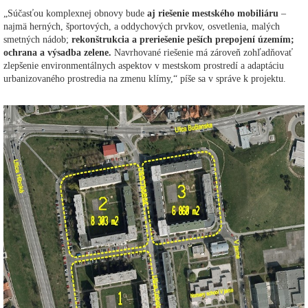
„Súčasťou komplexnej obnovy bude
aj riešenie mestského mobiliáru
–
najmä herných, športových, a oddychových prvkov, osvetlenia, malých
smetných nádob;
rekonštrukcia a preriešenie peších prepojení územím;
ochrana a výsadba zelene.
Navrhované riešenie má zároveň zohľadňovať
zlepšenie environmentálnych aspektov v mestskom prostredí a adaptáciu
urbanizovaného prostredia na zmenu klímy,“ píše sa v správe k projektu.