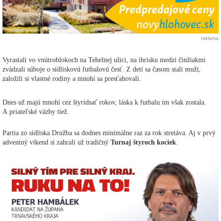
reklama
Vyrastali vo vnútroblokoch na Tehelnej ulici, na ihrisku medzi činžiakmi
zvádzali súboje o sídliskovú futbalovú česť. Z detí sa časom stali muži,
založili si vlastné rodiny a mnohí sa presťahovali.
Dnes už majú mnohí cez štyridsať rokov, láska k futbalu im však zostala.
A priateľské väzby tiež.
Partia zo sídliska Družba sa dodnes minimálne raz za rok stretáva. Aj v prvý
adventný víkend si zahrali už tradičný
Turnaj štyroch kociek
.