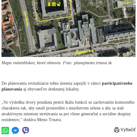
Mapa vnútroblokov, ktoré obnovia. Foto: planujmesto.trnava.sk
Do plánovania revitalizácie tohto územia zapojili v rámci
participatívneho
plánovania
aj obyvateľov dotknutej lokality.
„Vo výsledku dvory ponúknu pestrú škálu funkcií so zachovaním komorného
charakteru tak, aby ostali prostredím s množstvom zelene a aby sa stali
atraktívnym miestom stretávania sa pre rôzne generačné a sociálne skupiny
rezidentov,“ dodáva Mesto Trnava.
Vytlačiť