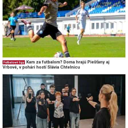
Kam za futbalom? Doma hrajú Piešťany aj
Futbalové ligy
Vrbové, v pohári hostí Slávia Chtelnicu