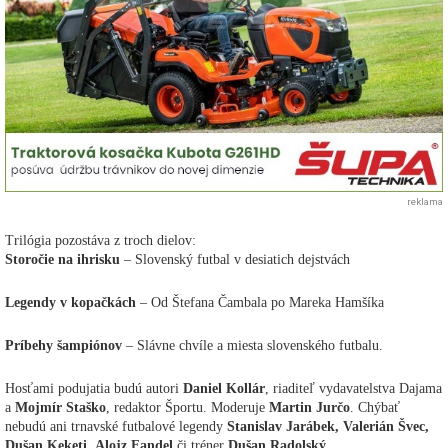
reklama
Trilógia pozostáva z troch dielov:
Storočie na ihrisku
– Slovenský futbal v desiatich dejstvách
Legendy v kopačkách
– Od Štefana Čambala po Mareka Hamšíka
Príbehy šampiónov
– Slávne chvíle a miesta slovenského futbalu.
Hosťami podujatia budú autori
Daniel Kollár
, riaditeľ vydavatelstva Dajama
a
Mojmír Staško
, redaktor Športu. Moderuje
Martin Jurčo
. Chýbať
nebudú ani trnavské futbalové legendy
Stanislav Jarábek, Valerián Švec,
Dušan Keketi, Alojz Fandel
či tréner
Dušan Radolský
.