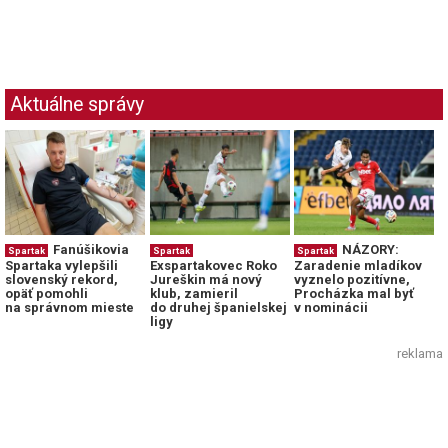
Aktuálne správy
Fanúšikovia
NÁZORY:
Spartak
Spartak
Spartak
Spartaka vylepšili
Exspartakovec Roko
Zaradenie mladíkov
slovenský rekord,
Jureškin má nový
vyznelo pozitívne,
opäť pomohli
klub, zamieril
Procházka mal byť
na správnom mieste
do druhej španielskej
v nominácii
ligy
reklama