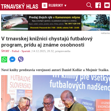
RUBRIKY
▾
reklama
V trnavskej knižnici chystajú futbalový
program, prídu aj známe osobnosti
ŠPORT
-
Futbal
-
Spartak
| 14.12.2025, 20.32, prispievatelia
Nové knihy predstavia verejnosti autori Daniel Kollár a Mojmír Staško.