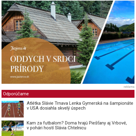
reklama
Odporúčame
Atlétka Slávie Trnava Lenka Gymerská na šampionáte
v USA dosiahla skvelý úspech
Kam za futbalom? Doma hrajú Piešťany aj Vrbové,
v pohári hostí Slávia Chtelnicu