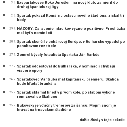
Exspartakovec Roko Jureškin má nový klub, zamieril do
3.8.
druhej španielskej ligy
Spartak pokazil Komárnu oslavu nového štadióna, získal tri
2.8.
body
NÁZORY: Zaradenie mladíkov vyznelo pozitívne, Procházka
29.7.
mal byť v nominácii
Spartak skončil v pohárovej Európe, v Bulharsku vypadol po
28.7.
penaltovom rozstrele
Zomrel bývalý futbalista Spartaka Ján Barkóci
27.7.
Spartak odcestoval do Bulharska, v nominácii chýbajú
27.7.
viaceré opory
Spartakovec Vantruba mal kapitánsku premiéru, Skalica
26.7.
bude hľadať brankára
Spartak sklamal hneď v prvom kole, po slabom výkone
25.7.
remizoval so Skalicou
Bukovský je vďačný trénerovi za šancu: Mojím snom je
25.7.
hrávať na trnavskom štadióne
ďalšie články v tejto sekcii ››