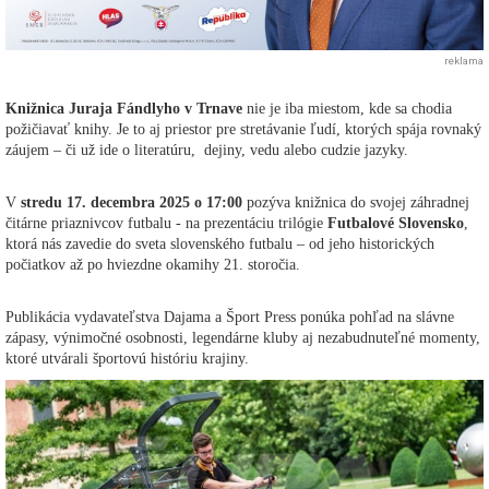
reklama
Knižnica Juraja Fándlyho v Trnave
nie je iba miestom, kde sa chodia
požičiavať knihy. Je to aj priestor pre stretávanie ľudí, ktorých spája rovnaký
záujem – či už ide o literatúru, dejiny, vedu alebo cudzie jazyky.
V
stredu 17. decembra 2025 o 17:00
pozýva knižnica do svojej záhradnej
čitárne priaznivcov futbalu - na prezentáciu trilógie
Futbalové Slovensko
,
ktorá nás zavedie do sveta slovenského futbalu – od jeho historických
počiatkov až po hviezdne okamihy 21. storočia.
Publikácia vydavateľstva Dajama a Šport Press ponúka pohľad na slávne
zápasy, výnimočné osobnosti, legendárne kluby aj nezabudnuteľné momenty,
ktoré utvárali športovú históriu krajiny.