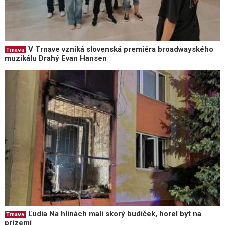
V Trnave vzniká slovenská premiéra broadwayského
Trnava
muzikálu Drahý Evan Hansen
Ľudia Na hlinách mali skorý budíček, horel byt na
Trnava
prízemí