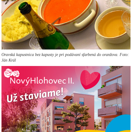
Oravská kapustnica bez kapusty je pri podávaní sfarbená do oranžova. Foto:
Ján Král