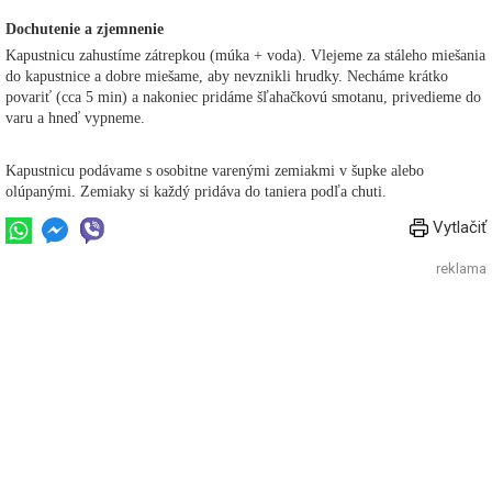
Dochutenie a zjemnenie
Kapustnicu zahustíme zátrepkou (múka + voda). Vlejeme za stáleho miešania
do kapustnice a dobre miešame, aby nevznikli hrudky. Necháme krátko
povariť (cca 5 min) a nakoniec pridáme šľahačkovú smotanu, privedieme do
varu a hneď vypneme.
Kapustnicu podávame s osobitne varenými zemiakmi v šupke alebo
olúpanými. Zemiaky si každý pridáva do taniera podľa chuti.
Vytlačiť
reklama