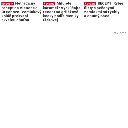
RECEPT: Rybie
Milujete
Netradičný
Recepty
Recepty
Recepty
filety s pečenými
karamel? Vyskúšajte
recept na Vianoce?
zemiakmi sú rýchly
recept na grilážové
Orechovo–zemiakový
a chutný obed
kocky podľa Moniky
koláč prekvapí
Siskovej
skvelou chuťou
reklama