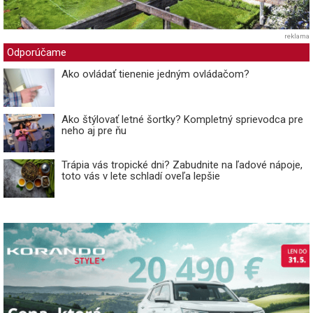
reklama
Odporúčame
Ako ovládať tienenie jedným ovládačom?
Ako štýlovať letné šortky? Kompletný sprievodca pre
neho aj pre ňu
Trápia vás tropické dni? Zabudnite na ľadové nápoje,
toto vás v lete schladí oveľa lepšie