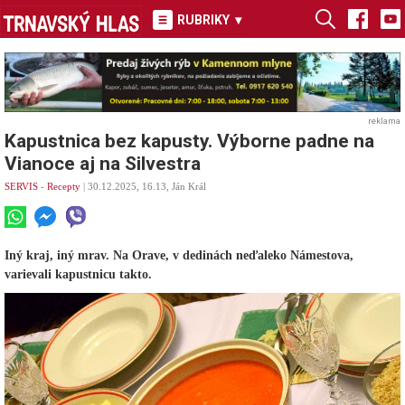
RUBRIKY
▾
reklama
Kapustnica bez kapusty. Výborne padne na
Vianoce aj na Silvestra
SERVIS
-
Recepty
| 30.12.2025, 16.13, Ján Král
Iný kraj, iný mrav. Na Orave, v dedinách neďaleko Námestova,
varievali kapustnicu takto.