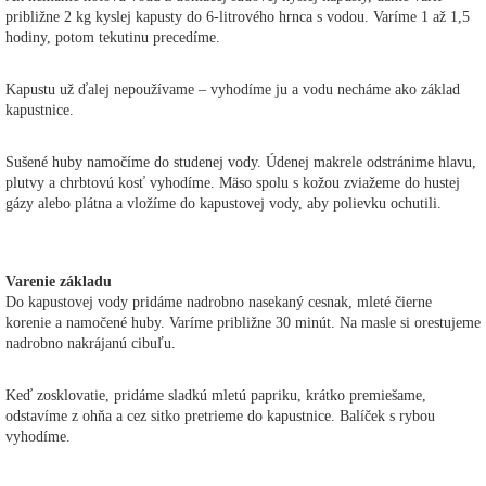
približne 2 kg kyslej kapusty do 6-litrového hrnca s vodou. Varíme 1 až 1,5
hodiny, potom tekutinu precedíme.
Kapustu už ďalej nepoužívame – vyhodíme ju a vodu necháme ako základ
kapustnice.
Sušené huby namočíme do studenej vody. Údenej makrele odstránime hlavu,
plutvy a chrbtovú kosť vyhodíme. Mäso spolu s kožou zviažeme do hustej
gázy alebo plátna a vložíme do kapustovej vody, aby polievku ochutili.
Varenie základu
Do kapustovej vody pridáme nadrobno nasekaný cesnak, mleté čierne
korenie a namočené huby. Varíme približne 30 minút. Na masle si orestujeme
nadrobno nakrájanú cibuľu.
Keď zosklovatie, pridáme sladkú mletú papriku, krátko premiešame,
odstavíme z ohňa a cez sitko pretrieme do kapustnice. Balíček s rybou
vyhodíme.