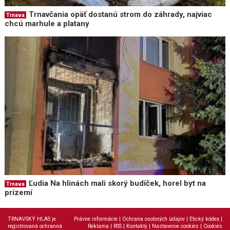
Trnavčania opäť dostanú strom do záhrady, najviac
Trnava
chcú marhule a platany
Ľudia Na hlinách mali skorý budíček, horel byt na
Trnava
prízemí
TRNAVSKÝ HLAS je
Právne informácie
|
Ochrana osobných údajov
|
Etický kódex
|
registrovaná ochranná
Reklama
|
RSS
|
Kontakty
|
Nastavenie cookies
|
Cookies