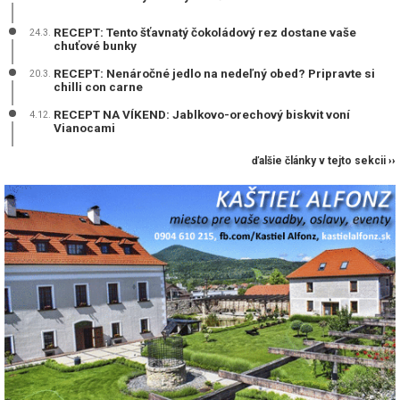
RECEPT: Tento šťavnatý čokoládový rez dostane vaše
24.3.
chuťové bunky
RECEPT: Nenáročné jedlo na nedeľný obed? Pripravte si
20.3.
chilli con carne
RECEPT NA VÍKEND: Jablkovo-orechový biskvit voní
4.12.
Vianocami
ďalšie články v tejto sekcii ››