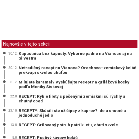
Najnovšie v tejto sekcii
Kapustnica bez kapusty. Výborne padne na Vianoce aj na
30.12.
Silvestra
Netradičný recept na Vianoce? Orechovo–zemiakový koláč
20.12.
prekvapí skvelou chuťou
Milujete karamel? Vyskúšajte recept na grilážové kocky
6.12.
podľa Moniky Siskovej
RECEPT: Rybie filety s pečenými zemiakmi sú rýchly a
22.8.
chutný obed
RECEPTY: Skúsili ste už čipsy z kaprov? Ide o chutné a
23.10.
jednoduché jedlo
RECEPT: Grilovaný pstruh patrí k letu, chutí skvele
13.8.
RECEPT: Poctivý kávový koláč
5.8.