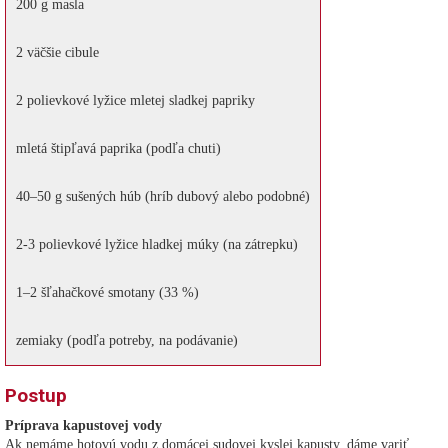
200 g masla
2 väčšie cibule
2 polievkové lyžice mletej sladkej papriky
mletá štipľavá paprika (podľa chuti)
40–50 g sušených húb (hríb dubový alebo podobné)
2-3 polievkové lyžice hladkej múky (na zátrepku)
1–2 šľahačkové smotany (33 %)
zemiaky (podľa potreby, na podávanie)
Postup
Príprava kapustovej vody
Ak nemáme hotovú vodu z domácej sudovej kyslej kapusty, dáme variť