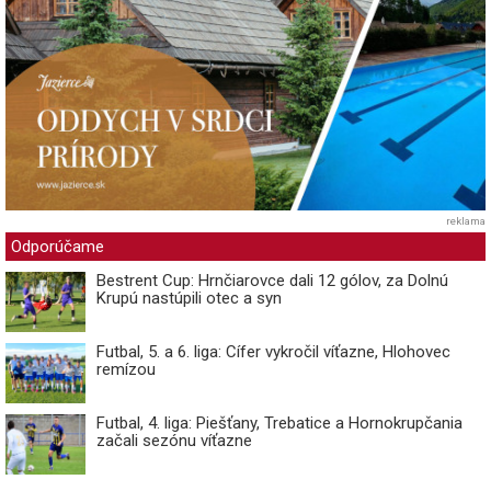
reklama
Odporúčame
Bestrent Cup: Hrnčiarovce dali 12 gólov, za Dolnú
Krupú nastúpili otec a syn
Futbal, 5. a 6. liga: Cífer vykročil víťazne, Hlohovec
remízou
Futbal, 4. liga: Piešťany, Trebatice a Hornokrupčania
začali sezónu víťazne