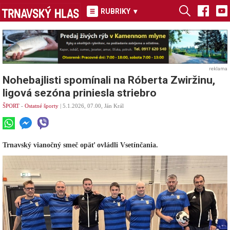
RUBRIKY
▾
reklama
Nohebajlisti spomínali na Róberta Zwiržinu,
ligová sezóna priniesla striebro
ŠPORT
-
Ostatné športy
| 5.1.2026, 07.00, Ján Král
Trnavský vianočný smeč opäť ovládli Vsetínčania.