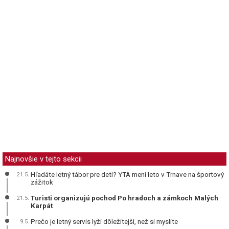
Najnovšie v tejto sekcii
Hľadáte letný tábor pre deti? YTA mení leto v Trnave na športový
21.5.
zážitok
Turisti organizujú pochod Po hradoch a zámkoch Malých
21.5.
Karpát
Prečo je letný servis lyží dôležitejší, než si myslíte
9.5.