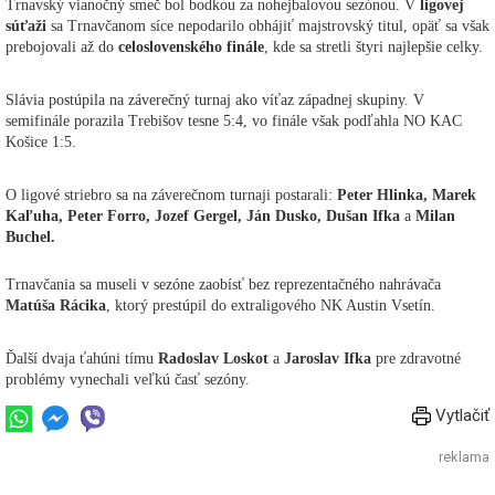
Trnavský vianočný smeč bol bodkou za nohejbalovou sezónou. V
ligovej
súťaži
sa Trnavčanom síce nepodarilo obhájiť majstrovský titul, opäť sa však
prebojovali až do
celoslovenského finále
, kde sa stretli štyri najlepšie celky.
Slávia postúpila na záverečný turnaj ako víťaz západnej skupiny. V
semifinále porazila Trebišov tesne 5:4, vo finále však podľahla NO KAC
Košice 1:5.
O ligové striebro sa na záverečnom turnaji postarali:
Peter Hlinka, Marek
Kaľuha, Peter Forro, Jozef Gergel, Ján Dusko, Dušan Ifka
a
Milan
Buchel.
Trnavčania sa museli v sezóne zaobísť bez reprezentačného nahrávača
Matúša Rácika
, ktorý prestúpil do extraligového NK Austin Vsetín.
Ďalší dvaja ťahúni tímu
Radoslav Loskot
a
Jaroslav Ifka
pre zdravotné
problémy vynechali veľkú časť sezóny.
Vytlačiť
reklama