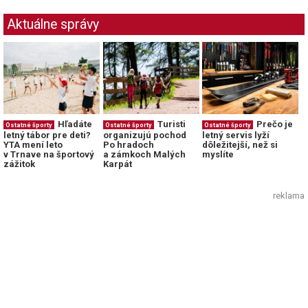
Aktuálne správy
Hľadáte
Turisti
Prečo je
Ostatné športy
Ostatné športy
Ostatné športy
letný tábor pre deti?
organizujú pochod
letný servis lyží
YTA mení leto
Po hradoch
dôležitejší, než si
v Trnave na športový
a zámkoch Malých
myslíte
zážitok
Karpát
reklama