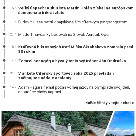
Veľký úspech! Kulturista Martin Holán získal na európskom
5.5.
šampionáte trikrát zlato
Ľudovít Glasa patril k najslávnejším cíferským pingpongistom
1.5.
Mladé Trnavčanky bodovali na Slovak Aerobik Open
23.4.
Kráľovná bikrosových tratí Miška Škrabáková zomrela pred
18.4.
30 rokmi
Zomrel pedagóg a bývalý tenisový tréner Ján Ondruška
14.4.
V ankete Cíferský športovec roka 2025 prevládali
31.3.
začínajúce nádeje a talenty
Adam Hagara nemal počas voľnej jazdy na olympiáde svoj deň,
14.2.
nabudúce chyby napraví
ďalšie články v tejto sekcii ››