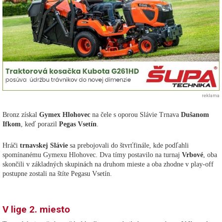
reklama
Bronz získal
Gymex Hlohovec
na čele s oporou Slávie Trnava
Dušanom
Ifkom
, keď porazil
Pegas Vsetín
.
Hráči
trnavskej Slávie
sa prebojovali do štvrťfinále, kde podľahli
spomínanému Gymexu Hlohovec. Dva tímy postavilo na turnaj
Vrbové
, oba
skončili v základných skupinách na druhom mieste a oba zhodne v play-off
postupne zostali na štíte Pegasu Vsetín.
V lige 2. miesto