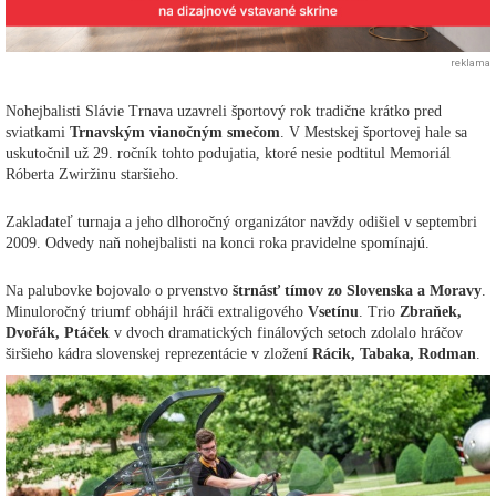
reklama
Nohejbalisti Slávie Trnava uzavreli športový rok tradične krátko pred
sviatkami
Trnavským vianočným smečom
. V Mestskej športovej hale sa
uskutočnil už 29. ročník tohto podujatia, ktoré nesie podtitul Memoriál
Róberta Zwiržinu staršieho.
Zakladateľ turnaja a jeho dlhoročný organizátor navždy odišiel v septembri
2009. Odvedy naň nohejbalisti na konci roka pravidelne spomínajú.
Na palubovke bojovalo o prvenstvo
štrnásť tímov zo Slovenska a Moravy
.
Minuloročný triumf obhájil hráči extraligového
Vsetínu
. Trio
Zbraňek,
Dvořák, Ptáček
v dvoch dramatických finálových setoch zdolalo hráčov
širšieho kádra slovenskej reprezentácie v zložení
Rácik, Tabaka, Rodman
.