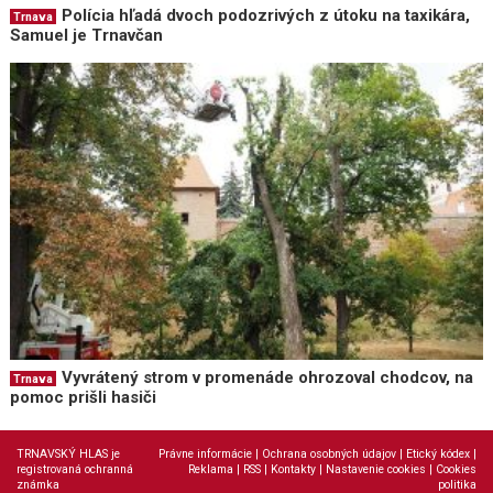
Polícia hľadá dvoch podozrivých z útoku na taxikára,
Trnava
Samuel je Trnavčan
Vyvrátený strom v promenáde ohrozoval chodcov, na
Trnava
pomoc prišli hasiči
TRNAVSKÝ HLAS je
Právne informácie
|
Ochrana osobných údajov
|
Etický kódex
|
registrovaná ochranná
Reklama
|
RSS
|
Kontakty
|
Nastavenie cookies
|
Cookies
známka
politika