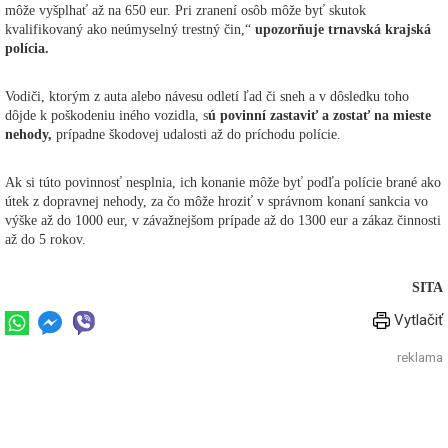
môže vyšplhať až na 650 eur. Pri zranení osôb môže byť skutok
kvalifikovaný ako neúmyselný trestný čin,“
upozorňuje trnavská krajská
polícia.
Vodiči, ktorým z auta alebo návesu odletí ľad či sneh a v dôsledku toho
dôjde k poškodeniu iného vozidla, s
ú povinní zastaviť a zostať na mieste
nehody,
prípadne škodovej udalosti až do príchodu polície.
Ak si túto povinnosť nesplnia, ich konanie môže byť podľa polície brané ako
útek z dopravnej nehody, za čo môže hroziť v správnom konaní sankcia vo
výške až do 1000 eur, v závažnejšom prípade až do 1300 eur a zákaz činnosti
až do 5 rokov.
SITA
Vytlačiť
reklama