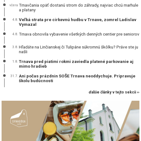
Trnavčania opäť dostanú strom do záhrady, najviac chcú marhule
včera
a platany
Veľká strata pre cirkevnú hudbu v Trnave, zomrel Ladislav
4.8.
Vymazal
Trnava obnovila vybavenie všetkých denných centier pre seniorov
4.8.
Hľadáte na Linčianskej či Tulipáne súkromnú škôlku? Práve ste ju
3.8.
našli
Trnava pred piatimi rokmi zaviedla platené parkovanie aj
1.8.
mimo hradieb
Ani počas prázdnin SOŠE Trnava neoddychuje. Pripravuje
31.7.
školu budúcnosti
ďalšie články v tejto sekcii ››