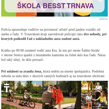
reklama
Polícia upozorňuje vodičov na povinnosť očistiť pred jazdou vozidlo od
snehu a ľadu. V Trnavskom kraji zaevidovali policajti ráno
dve nehody, pri
ktorých poškodil ľad z nákladného auta osobné autá.
Krátko po 09:00 oznámil vodič auta Kia, že mu pri meste Šaštín-Stráže
v okrese Senica spadol z neznámeho kamiónu na čelné sklo kus ľadu. Náraz
bol taký silný, že sklo prerazil.
Pri udalosti sa zranila žena,
ktorá sedela na mieste spolujazdca. Podobná
nehoda sa stala dnes v skorých ranných hodinách aj na trnavskom obchvate.