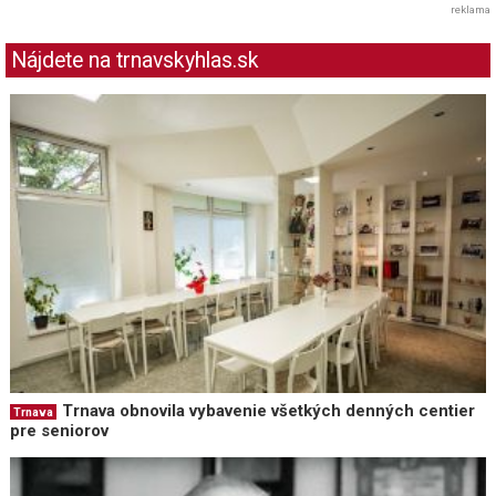
reklama
Nájdete na trnavskyhlas.sk
Trnava obnovila vybavenie všetkých denných centier
Trnava
pre seniorov