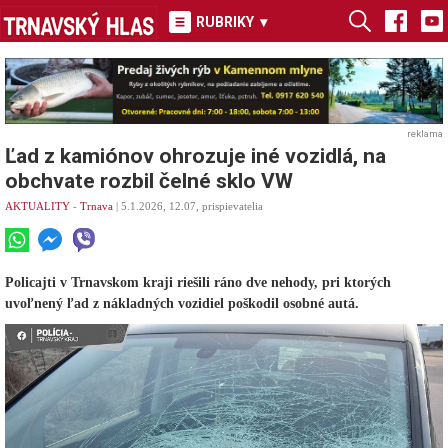
RUBRIKY
▾
reklama
Ľad z kamiónov ohrozuje iné vozidlá, na
obchvate rozbil čelné sklo VW
AKTUALITY
-
Trnava
| 5.1.2026, 12.07, prispievatelia
Policajti v Trnavskom kraji riešili ráno dve nehody, pri ktorých
uvoľnený ľad z nákladných vozidiel poškodil osobné autá.