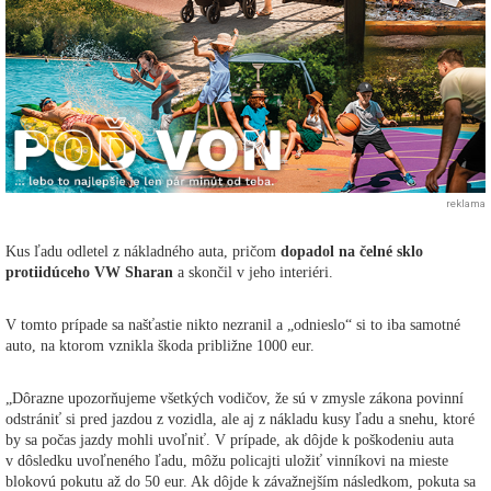
reklama
Kus ľadu odletel z nákladného auta, pričom
dopadol na čelné sklo
protiidúceho VW Sharan
a skončil v jeho interiéri.
V tomto prípade sa našťastie nikto nezranil a „odnieslo“ si to iba samotné
auto, na ktorom vznikla škoda približne 1000 eur.
„Dôrazne upozorňujeme všetkých vodičov, že sú v zmysle zákona povinní
odstrániť si pred jazdou z vozidla, ale aj z nákladu kusy ľadu a snehu, ktoré
by sa počas jazdy mohli uvoľniť. V prípade, ak dôjde k poškodeniu auta
v dôsledku uvoľneného ľadu, môžu policajti uložiť vinníkovi na mieste
blokovú pokutu až do 50 eur. Ak dôjde k závažnejším následkom, pokuta sa