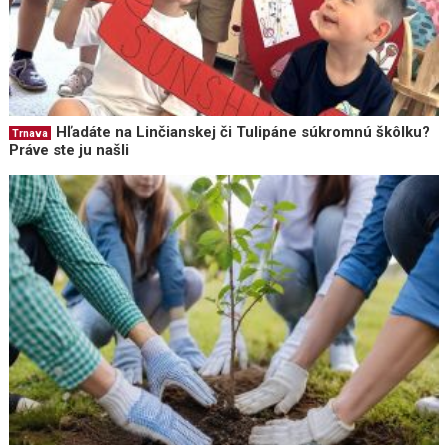
Hľadáte na Linčianskej či Tulipáne súkromnú škôlku?
Trnava
Práve ste ju našli