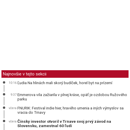
Najnovšie v tejto sekcii
Ľudia Na hlinách mali skorý budíček, horel byt na prízemí
10:16
Emmerova vila zažiarila v plnej kráse, opäť je ozdobou Ružového
9:37
parku
FNURIK: Festival indie hier, hravého umenia a iných výmyslov sa
včera
vracia do Trnavy
Čínsky investor otvoril v Trnave svoj prvý závod na
včera
Slovensku, zamestnal 60 ľudí