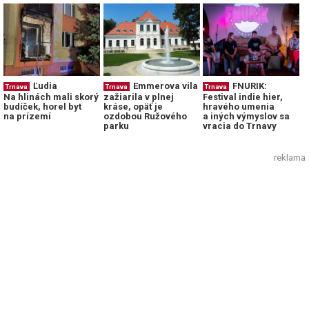
Ľudia
Emmerova vila
FNURIK:
Trnava
Trnava
Trnava
Na hlinách mali skorý
zažiarila v plnej
Festival indie hier,
budíček, horel byt
kráse, opäť je
hravého umenia
na prízemí
ozdobou Ružového
a iných výmyslov sa
parku
vracia do Trnavy
reklama