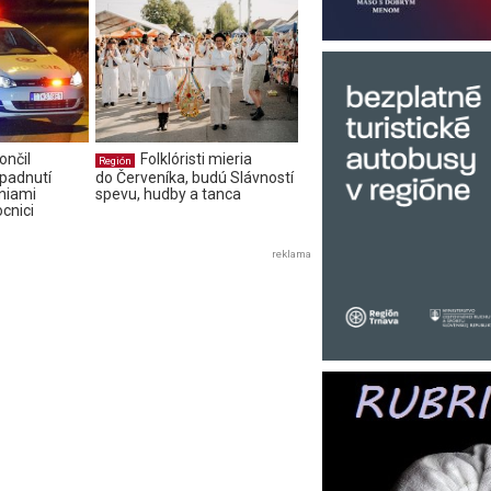
ončil
Folklóristi mieria
Región
padnutí
do Červeníka, budú Slávností
niami
spevu, hudby a tanca
cnici
reklama