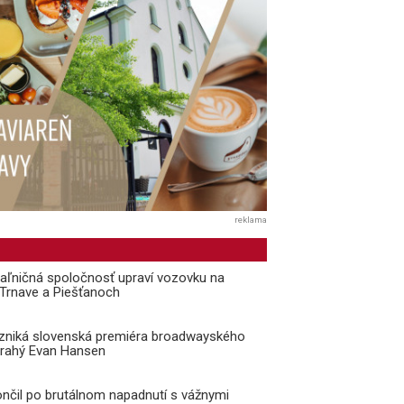
reklama
aľničná spoločnosť upraví vozovku na
i Trnave a Piešťanoch
vzniká slovenská premiéra broadwayského
Drahý Evan Hansen
ončil po brutálnom napadnutí s vážnymi