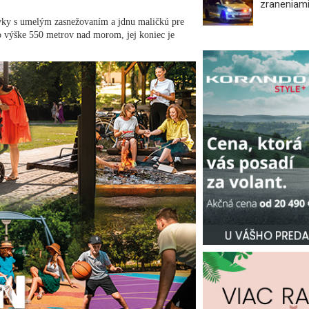
zraneniami
ovky s umelým zasnežovaním a jdnu maličkú pre
o výške 550 metrov nad morom, jej koniec je