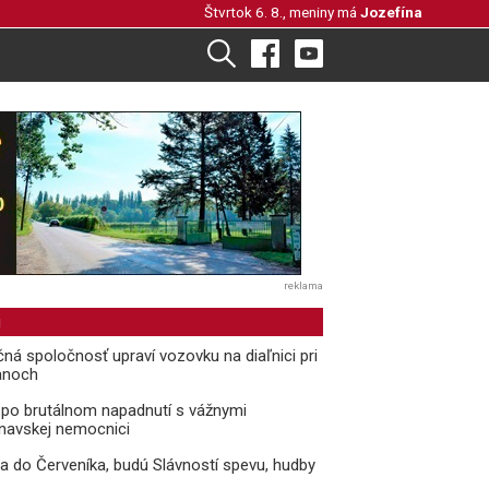
Štvrtok 6. 8., meniny má
Jozefína
reklama
i
čná spoločnosť upraví vozovku na diaľnici pri
anoch
l po brutálnom napadnutí s vážnymi
rnavskej nemocnici
ria do Červeníka, budú Slávností spevu, hudby