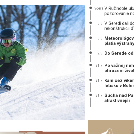
V Ružindole uká
včera
pozorovanie n
V Seredi dali d
3.8.
rekonštrukcii ď
Meteorológovi
3.8.
platia výstrah
Do Serede od 
2.8.
Po vážnej neh
31.7.
ohrození živo
Kam cez víken
31.7.
letisko v Bole
Suchá nad Par
31.7.
atraktívnejší