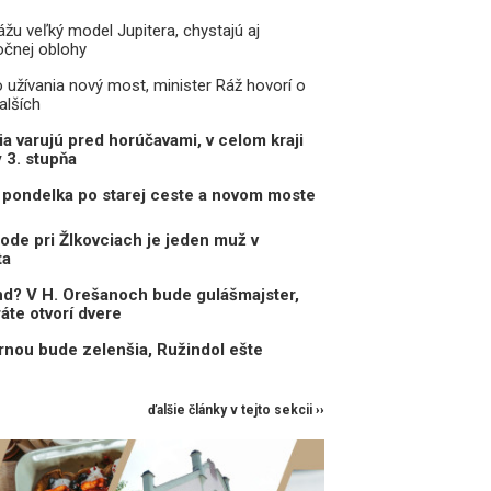
žu veľký model Jupitera, chystajú aj
očnej oblohy
o užívania nový most, minister Ráž hovorí o
alších
a varujú pred horúčavami, v celom kraji
y 3. stupňa
pondelka po starej ceste a novom moste
ode pri Žlkovciach je jeden muž v
ta
d? V H. Orešanoch bude gulášmajster,
ráte otvorí dvere
nou bude zelenšia, Ružindol ešte
ďalšie články v tejto sekcii ››