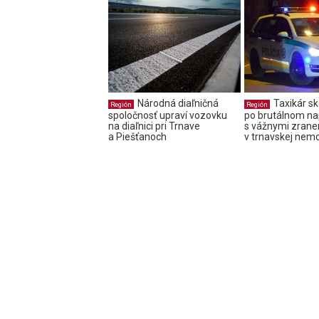
Národná diaľničná
Taxikár sk
Región
Región
spoločnosť upraví vozovku
po brutálnom na
na diaľnici pri Trnave
s vážnymi zrane
a Piešťanoch
v trnavskej nemo