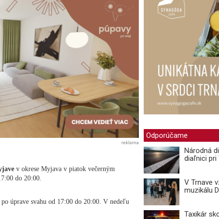
Odporúčame
reklama
Národná di
diaľnici pr
yjave
v okrese Myjava v piatok večerným
17:00 do 20:00.
V Trnave 
muzikálu 
 po úprave svahu od 17:00 do 20:00. V nedeľu
Taxikár sk