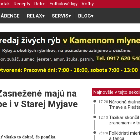
artak
Recepty
Retro
Futbalové ligy
Voľby
BÁBENCE
RELAX
▾
SERVIS
▾
BLOG
▾
Zasnežené majú na
Najnovšie v tejto sekci
e i v Starej Myjave
Národná diaľni
17:20
Trnave a Piešť
Taxikár skonči
12:13
zraneniami v t
Folklóristi mie
včera
iť všetko to dobré, čo ponúka.
a tanca