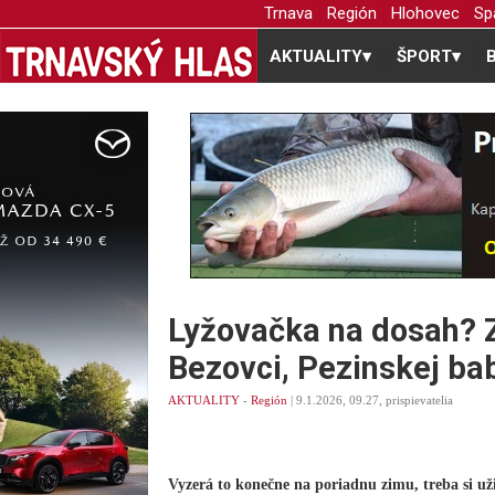
Trnava
Región
Hlohovec
Sp
AKTUALITY
▾
ŠPORT
▾
Lyžovačka na dosah? 
Bezovci, Pezinskej bab
AKTUALITY
-
Región
| 9.1.2026, 09.27, prispievatelia
Vyzerá to konečne na poriadnu zimu, treba si už