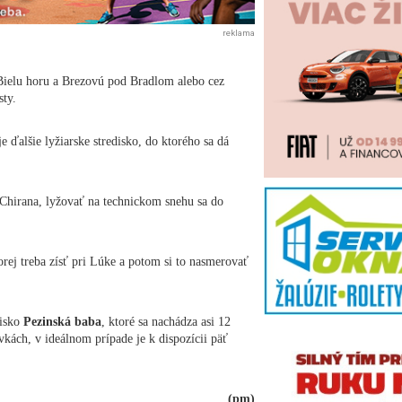
reklama
 Bielu horu a Brezovú pod Bradlom alebo cez
sty.
 ďalšie lyžiarske stredisko, do ktorého sa dá
 Chirana, lyžovať na technickom snehu sa do
orej treba zísť pri Lúke a potom si to nasmerovať
disko
Pezinská baba
, ktoré sa nachádza asi 12
vkách, v ideálnom prípade je k dispozícii päť
(pm)