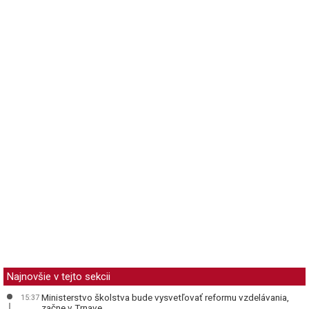
Najnovšie v tejto sekcii
Ministerstvo školstva bude vysvetľovať reformu vzdelávania,
15:37
začne v Trnave