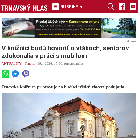
RUBRIKY
▾
reklama
V knižnici budú hovoriť o vtákoch, seniorov
zdokonalia v práci s mobilom
AKTUALITY
-
Trnava
| 16.1.2026, 15.36, prispievatelia
Trnavská knižnica pripravuje na budúci týždeň viaceré podujatia.