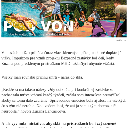
reklama
V mestách totižto pribúda čoraz viac sklenených plôch, na ktoré doplácajú
vtáky. Impulzom pre vznik projektu Bezpečné zastávky bol deň, kedy
Zuzana pod preskleným prístreškom MHD našla štyri uhynuté vtáčatá.
Všetky mali rovnakú príčinu smrti - náraz do skla.
„Keďže sa ma takéto nálezy vždy dotknú a pri konkrétnej zastávke som
nachádzala mŕtve vtáčatá každý týždeň, začala som intenzívne premýšľať,
akoby sa tomu dalo zabrániť. Sprievodnou emóciou bola aj zlosť na všetkých
čo s tým nič nerobia. No uvedomila si, že ani ja som s tým doteraz nič
neurobila,“ hovorí Zuzana Lančaričová.
A tak
vyvinula iniciatívu, aby sklá na prístreškoch boli zvýraznené