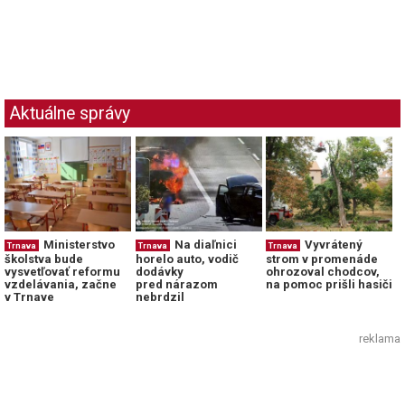
Aktuálne správy
Ministerstvo
Na diaľnici
Vyvrátený
Trnava
Trnava
Trnava
školstva bude
horelo auto, vodič
strom v promenáde
vysvetľovať reformu
dodávky
ohrozoval chodcov,
vzdelávania, začne
pred nárazom
na pomoc prišli hasiči
v Trnave
nebrdzil
reklama