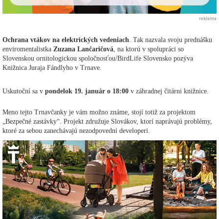
reklama
Ochrana vtákov na elektrických vedeniach
. Tak nazvala svoju prednášku
enviromentalistka
Zuzana Lančaričová
, na ktorú v spolupráci so
Slovenskou ornitologickou spoločnosťou/BirdLife Slovensko pozýva
Knižnica Juraja Fándlyho v Trnave.
Uskutoční sa v
pondelok 19. január o 18:00
v záhradnej čitárni knižnice.
Meno tejto Trnavčanky je vám možno známe, stojí totiž za projektom
„Bezpečné zastávky“. Projekt združuje Slovákov, ktorí naprávajú problémy,
ktoré za sebou zanechávajú nezodpovední developeri.