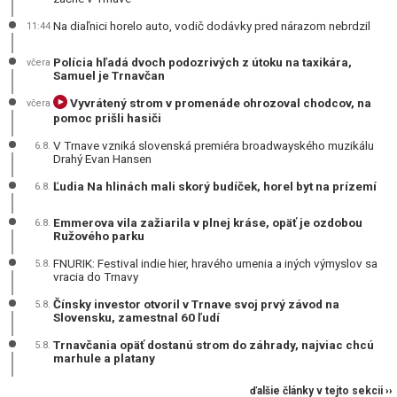
Na diaľnici horelo auto, vodič dodávky pred nárazom nebrdzil
11:44
Polícia hľadá dvoch podozrivých z útoku na taxikára,
včera
Samuel je Trnavčan
Vyvrátený strom v promenáde ohrozoval chodcov, na
včera
pomoc prišli hasiči
V Trnave vzniká slovenská premiéra broadwayského muzikálu
6.8.
Drahý Evan Hansen
Ľudia Na hlinách mali skorý budíček, horel byt na prízemí
6.8.
Emmerova vila zažiarila v plnej kráse, opäť je ozdobou
6.8.
Ružového parku
FNURIK: Festival indie hier, hravého umenia a iných výmyslov sa
5.8.
vracia do Trnavy
Čínsky investor otvoril v Trnave svoj prvý závod na
5.8.
Slovensku, zamestnal 60 ľudí
Trnavčania opäť dostanú strom do záhrady, najviac chcú
5.8.
marhule a platany
ďalšie články v tejto sekcii ››