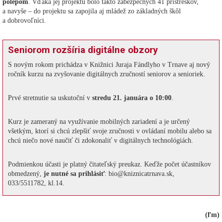
polepom
. Vďaka jej projektu bolo takto zabezpečných 41 prístreškov,
a navyše – do projektu sa zapojila aj mládež zo základných škôl
a dobrovoľníci.
Seniorom rozšíria digitálne obzory
S novým rokom prichádza v Knižnici Juraja Fándlyho v Trnave aj nový
ročník kurzu na zvyšovanie digitálnych zručností seniorov a senioriek.
Prvé stretnutie sa uskutoční v
stredu 21. januára o 10:00
.
Kurz je zameraný na využívanie mobilných zariadení a je určený
všetkým, ktorí si chcú zlepšiť svoje zručnosti v ovládaní mobilu alebo sa
chcú niečo nové naučiť či zdokonaliť v digitálnych technológiách.
Podmienkou účasti je platný čitateľský preukaz. Keďže počet účastníkov
obmedzený,
je nutné sa prihlásiť
: bio@kniznicatrnava.sk,
033/5511782, kl.14.
(ľm)