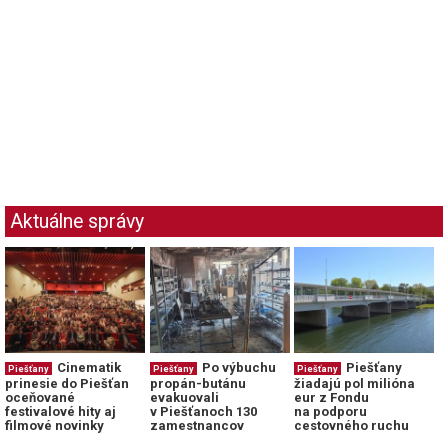
Aktuálne správy
Cinematik
Po výbuchu
Piešťany
Piešťany
Piešťany
Piešťany
prinesie do Piešťan
propán-butánu
žiadajú pol milióna
oceňované
evakuovali
eur z Fondu
festivalové hity aj
v Piešťanoch 130
na podporu
filmové novinky
zamestnancov
cestovného ruchu