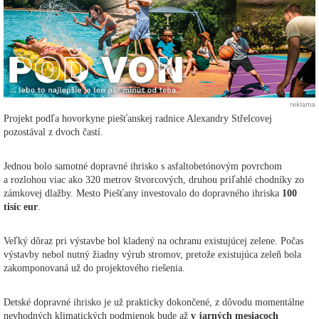
reklama
Projekt podľa hovorkyne piešťanskej radnice Alexandry Střelcovej
pozostával z dvoch častí.
Jednou bolo samotné dopravné ihrisko s asfaltobetónovým povrchom
a rozlohou viac ako 320 metrov štvorcových, druhou priľahlé chodníky zo
zámkovej dlažby. Mesto Piešťany investovalo do dopravného ihriska
100
tisíc eur
.
Veľký dôraz pri výstavbe bol kladený na ochranu existujúcej zelene. Počas
výstavby nebol nutný žiadny výrub stromov, pretože existujúca zeleň bola
zakomponovaná už do projektového riešenia.
Detské dopravné ihrisko je už prakticky dokončené, z dôvodu momentálne
nevhodných klimatických podmienok bude až
v jarných mesiacoch