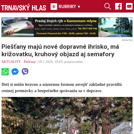
RUBRIKY
▾
reklama
Piešťany majú nové dopravné ihrisko, má
križovatku, kruhový objazd aj semafory
AKTUALITY
-
Piešťany
| 18.1.2026, 18.03, prispievatelia
Deti si môžu hravou a názornou formou osvojiť základné pravidlá
cestnej premávky a bezpečného správania sa v doprave.