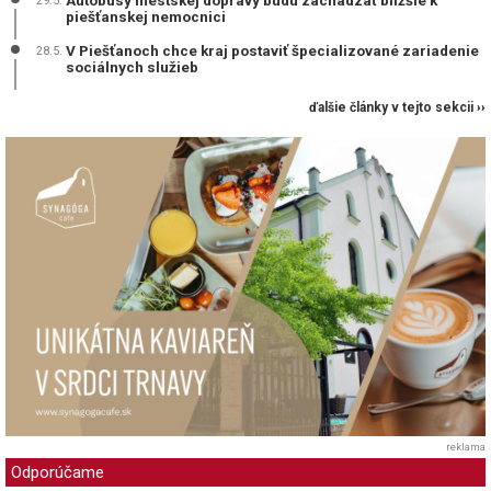
29.5.
piešťanskej nemocnici
V Piešťanoch chce kraj postaviť špecializované zariadenie
28.5.
sociálnych služieb
ďalšie články v tejto sekcii ››
reklama
Odporúčame