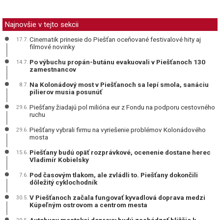
Najnovšie v tejto sekcii
Cinematik prinesie do Piešťan oceňované festivalové hity aj
17.7.
filmové novinky
Po výbuchu propán-butánu evakuovali v Piešťanoch 130
14.7.
zamestnancov
Na Kolonádový most v Piešťanoch sa lepí smola, sanáciu
8.7.
pilierov musia posunúť
Piešťany žiadajú pol milióna eur z Fondu na podporu cestovného
29.6.
ruchu
Piešťany vybrali firmu na vyriešenie problémov Kolonádového
29.6.
mosta
Piešťany budú opäť rozprávkové, ocenenie dostane herec
15.6.
Vladimír Kobielsky
Pod časovým tlakom, ale zvládli to. Piešťany dokončili
7.6.
dôležitý cyklochodník
V Piešťanoch začala fungovať kyvadlová doprava medzi
30.5.
Kúpeľným ostrovom a centrom mesta
Autobusy mestskej dopravy budú zachádzať bližšie k