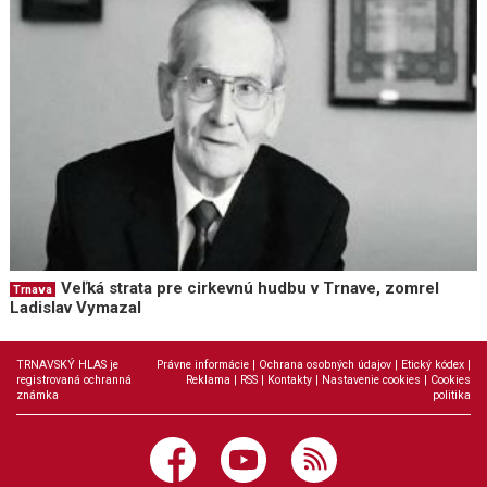
Veľká strata pre cirkevnú hudbu v Trnave, zomrel
Trnava
Ladislav Vymazal
TRNAVSKÝ HLAS je
Právne informácie
|
Ochrana osobných údajov
|
Etický kódex
|
registrovaná ochranná
Reklama
|
RSS
|
Kontakty
|
Nastavenie cookies
|
Cookies
známka
politika