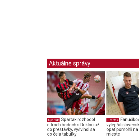
Aktuálne správy
Spartak rozhodol
Fanúšiko
Spartak
Spartak
o troch bodoch s Duklou už
vylepšili slovens
do prestávky, vyšvihol sa
opäť pomohli n
do čela tabuľky
mieste