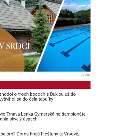
reklama
zhodol o troch bodoch s Duklou už do
vyšvihol sa do čela tabuľky
ávie Trnava Lenka Gymerská na šampionáte
ahla skvelý úspech
balom? Doma hrajú Piešťany aj Vrbové,