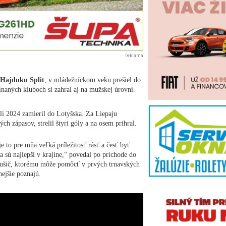
reklama
Hajduku Split
, v mládežníckom veku prešiel do
naných kluboch si zahral aj na mužskej úrovni.
úli 2024 zamieril do Lotyšska. Za Liepaju
ch zápasov, strelil štyri góly a na osem prihral.
e to pre mňa veľká príležitosť rásť a česť byť
 sú najlepší v krajine,“ povedal po príchode do
aušič, ktorému môže pomôcť v prvých trnavských
ejšie poznajú.