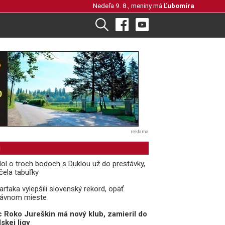
Nedeľa 9. 8., meniny má
Ľubomíra
reklama
i
ol o troch bodoch s Duklou už do prestávky,
čela tabuľky
rtaka vylepšili slovenský rekord, opäť
rávnom mieste
 Roko Jureškin má nový klub, zamieril do
skej ligy