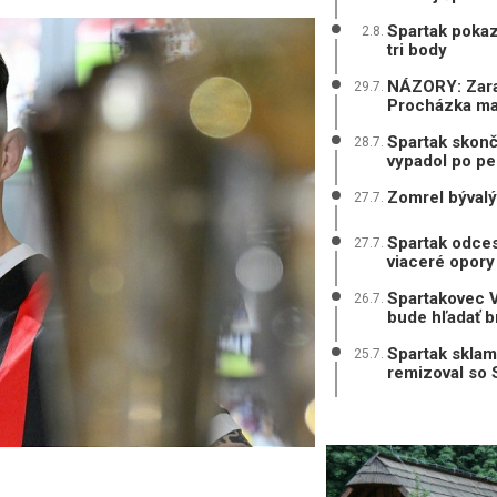
Spartak pokaz
2.8.
tri body
NÁZORY: Zarad
29.7.
Procházka mal
Spartak skonč
28.7.
vypadol po pe
Zomrel bývalý
27.7.
Spartak odces
27.7.
viaceré opory
Spartakovec V
26.7.
bude hľadať b
Spartak sklam
25.7.
remizoval so 