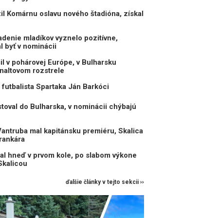
il Komárnu oslavu nového štadióna, získal
enie mladíkov vyznelo pozitívne,
 byť v nominácii
il v pohárovej Európe, v Bulharsku
naltovom rozstrele
 futbalista Spartaka Ján Barkóci
toval do Bulharska, v nominácii chýbajú
antruba mal kapitánsku premiéru, Skalica
rankára
al hneď v prvom kole, po slabom výkone
Skalicou
ďalšie články v tejto sekcii ››