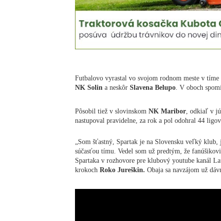
Futbalovo vyrastal vo svojom rodnom meste v tíme
NK Solin
a neskôr
Slavena Belupo
. V oboch spomí
Pôsobil tiež v slovinskom
NK Maribor
, odkiaľ v j
nastupoval pravidelne, za rok a pol odohral 44 ligový
„Som šťastný, Spartak je na Slovensku veľký klub, j
súčasťou tímu. Vedel som už predtým, že fanúšikovia
Spartaka v rozhovore pre klubový youtube kanál L
krokoch
Roko Jureškin.
Obaja sa navzájom už dávn