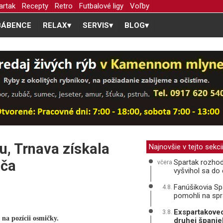
artak
Recepty
Retro
Futbalové ligy
Voľby
BÁBENCE
RELAX
▾
SERVIS
▾
BLOG
▾
u, Trnava získala
Najnovšie v tejto sekci
iča
Spartak rozhod
včera
vyšvihol sa do 
Fanúšikovia Spa
4.8.
pomohli na sp
Exspartakovec
3.8.
, na pozícii osmičky.
druhej španiel