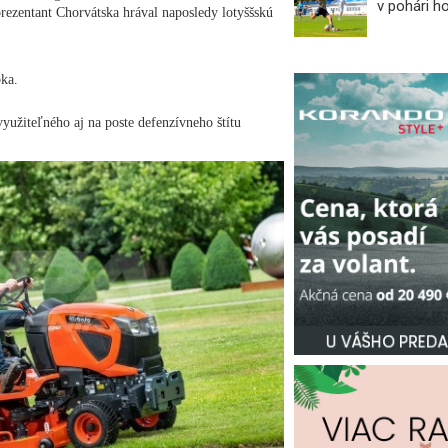
v pohári ho
rezentant Chorvátska hrával naposledy lotyššskú
oka.
yužiteľného aj na poste defenzívneho štítu