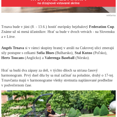
reklama
Trnava bude v júni (8. - 13.6.) hostiť európsky bejzbalový
Federation Cup
.
Známe už sú mená účastníkov. Hrať sa bude v dvoch vetvách - na Slovensku
a v Litve.
Angels Trnava
si v rámci skupiny hranej v areáli na Cukrovej ulici zmerajú
sily postupne s celkami
Sofia Blues
(Bulharsko),
Stal Kutno
(Poľsko),
Herts Toucans
(Anglicko) a
Valerenga Baseball
(Nórsko).
Hrať sa budú dva zápasy za deň, v týchto dňoch sa utriasa časový
harmonogram. Prvý duel dňa by sa mal začínať na poludnie, druhý o 17-tej.
Trnavčania majú v harmonograme všetky stretnutia naplánované predbežne
v podvečernom čase.