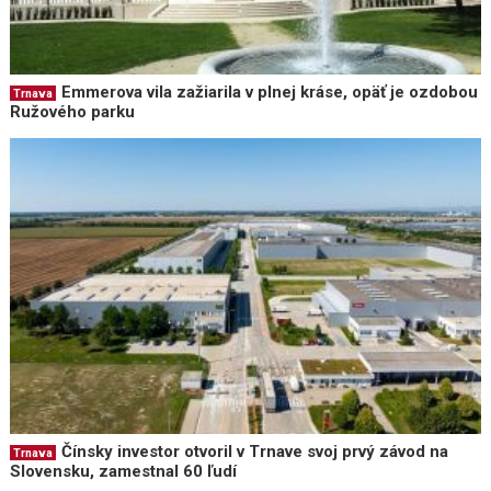
Emmerova vila zažiarila v plnej kráse, opäť je ozdobou
Trnava
Ružového parku
Čínsky investor otvoril v Trnave svoj prvý závod na
Trnava
Slovensku, zamestnal 60 ľudí