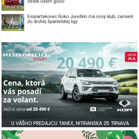
strelili osem gólov
Exspartakovec Roko Jureškin má nový klub, zamieril
do druhej španielskej ligy