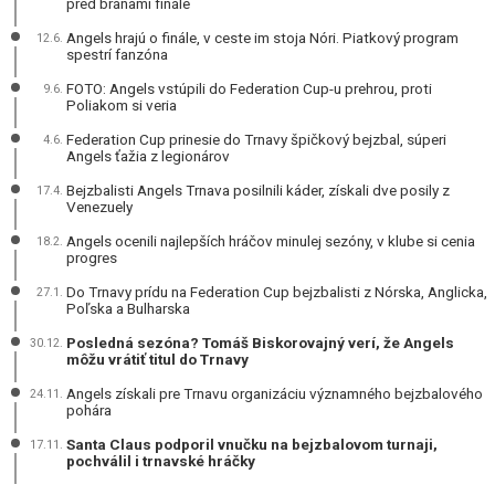
pred bránami finále
Angels hrajú o finále, v ceste im stoja Nóri. Piatkový program
12.6.
spestrí fanzóna
FOTO: Angels vstúpili do Federation Cup-u prehrou, proti
9.6.
Poliakom si veria
Federation Cup prinesie do Trnavy špičkový bejzbal, súperi
4.6.
Angels ťažia z legionárov
Bejzbalisti Angels Trnava posilnili káder, získali dve posily z
17.4.
Venezuely
Angels ocenili najlepších hráčov minulej sezóny, v klube si cenia
18.2.
progres
Do Trnavy prídu na Federation Cup bejzbalisti z Nórska, Anglicka,
27.1.
Poľska a Bulharska
Posledná sezóna? Tomáš Biskorovajný verí, že Angels
30.12.
môžu vrátiť titul do Trnavy
Angels získali pre Trnavu organizáciu významného bejzbalového
24.11.
pohára
Santa Claus podporil vnučku na bejzbalovom turnaji,
17.11.
pochválil i trnavské hráčky