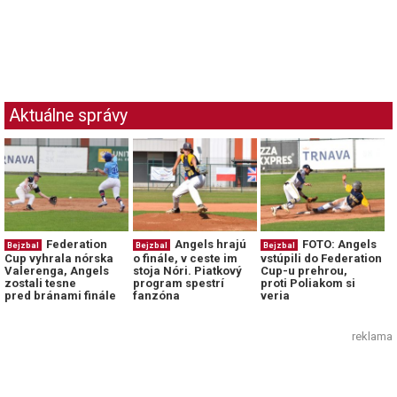
Aktuálne správy
Federation
Angels hrajú
FOTO: Angels
Bejzbal
Bejzbal
Bejzbal
Cup vyhrala nórska
o finále, v ceste im
vstúpili do Federation
Valerenga, Angels
stoja Nóri. Piatkový
Cup-u prehrou,
zostali tesne
program spestrí
proti Poliakom si
pred bránami finále
fanzóna
veria
reklama