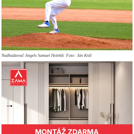
Nadhadzovač Angels Samuel Holekši. Foto: Ján Král