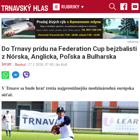
RUBRIKY
▾
reklama
Do Trnavy prídu na Federation Cup bejzbalisti
z Nórska, Anglicka, Poľska a Bulharska
ŠPORT
-
Bejzbal
| 27.1.2026, 07.00, Ján Král
V Trnave sa bude hrať tretia najprestížnejšia medzinárodná európska
súťaž.