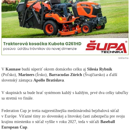
reklama
V
Kaunase
budú súperiť okrem domáceho celku aj
Silesia Rybnik
(Poľsko),
Mariners
(Írsko),
Barracudas Zürich
(Švajčiarsko) a ďalší
slovenský zástupca
Apollo Bratislava
.
V skupinách sa bude hrať systémom každý s každým, prvé dva celky tabuľky
sa stretnú vo finále.
Federation Cup je tretia najprestížnejšia medzinárodná bejzbalová súťaž
v Európe. Víťazné tímy zo slovenskej a litovskej časti zabezpečia pre svoju
krajinu miestenku o súťaž vyššie v roku 2027, teda v súťaži
Baseball
European Cup
.