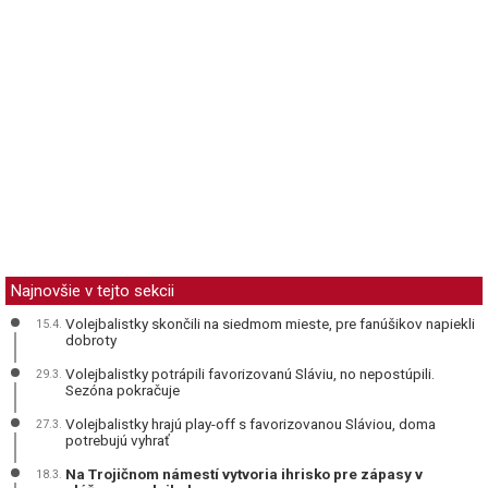
Najnovšie v tejto sekcii
Volejbalistky skončili na siedmom mieste, pre fanúšikov napiekli
15.4.
dobroty
Volejbalistky potrápili favorizovanú Sláviu, no nepostúpili.
29.3.
Sezóna pokračuje
Volejbalistky hrajú play-off s favorizovanou Sláviou, doma
27.3.
potrebujú vyhrať
Na Trojičnom námestí vytvoria ihrisko pre zápasy v
18.3.