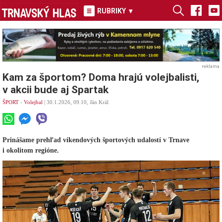
RUBRIKY
▾
reklama
Kam za športom? Doma hrajú volejbalisti,
v akcii bude aj Spartak
ŠPORT
-
Volejbal
| 30.1.2026, 09.10, Ján Král
Prinášame prehľad víkendových športových udalostí v Trnave
i okolitom regióne.