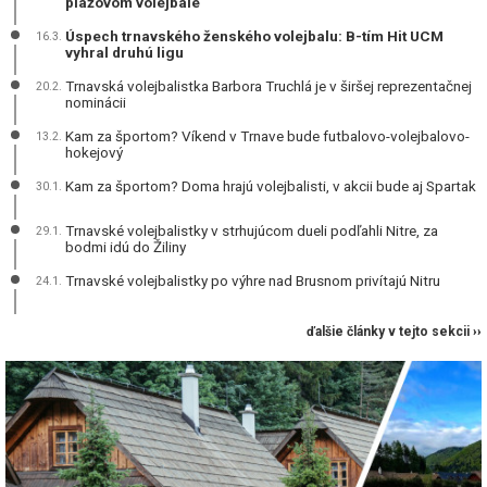
plážovom volejbale
Úspech trnavského ženského volejbalu: B-tím Hit UCM
16.3.
vyhral druhú ligu
Trnavská volejbalistka Barbora Truchlá je v širšej reprezentačnej
20.2.
nominácii
Kam za športom? Víkend v Trnave bude futbalovo-volejbalovo-
13.2.
hokejový
Kam za športom? Doma hrajú volejbalisti, v akcii bude aj Spartak
30.1.
Trnavské volejbalistky v strhujúcom dueli podľahli Nitre, za
29.1.
bodmi idú do Žiliny
Trnavské volejbalistky po výhre nad Brusnom privítajú Nitru
24.1.
ďalšie články v tejto sekcii ››