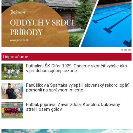
reklama
Odporúčame
Futbalisti ŠK Cífer 1929: Chceme skončiť vyššie ako
v predchádzajúcej sezóne
Fanúšikovia Spartaka vylepšili slovenský rekord, opäť
pomohli na správnom mieste
Futbal, príprava: Zavar zdolal Košolnú, Dubovany
strelili osem gólov