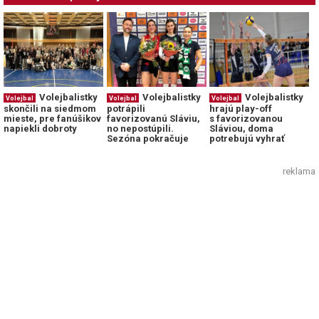
Volejbalistky
Volejbalistky
Volejbalistky
Volejbal
Volejbal
Volejbal
skončili na siedmom
potrápili
hrajú play-off
mieste, pre fanúšikov
favorizovanú Sláviu,
s favorizovanou
napiekli dobroty
no nepostúpili.
Sláviou, doma
Sezóna pokračuje
potrebujú vyhrať
reklama