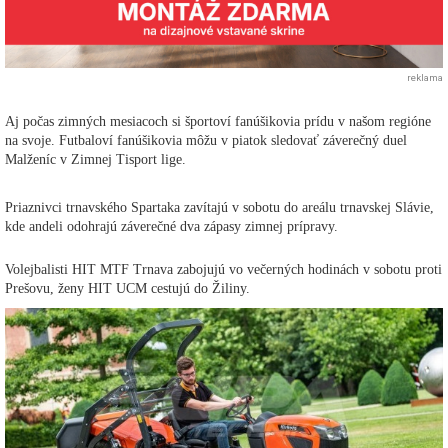
reklama
Aj počas zimných mesiacoch si športoví fanúšikovia prídu v našom regióne
na svoje. Futbaloví fanúšikovia môžu v piatok sledovať záverečný duel
Malženíc v Zimnej Tisport lige.
Priaznivci trnavského Spartaka zavítajú v sobotu do areálu trnavskej Slávie,
kde andeli odohrajú záverečné dva zápasy zimnej prípravy.
Volejbalisti HIT MTF Trnava zabojujú vo večerných hodinách v sobotu proti
Prešovu, ženy HIT UCM cestujú do Žiliny.