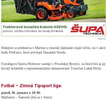
reklama
Hokejisti sa predstavia v Martine a trnavskí hádzanári majú voľno, no v akcii
budú Piešťanci, ktorí privítajú Dunajskú Stredu.
Extraligová Sporta Hlohovec nastúpi v Považskej Bystrici, za ktorú hrá aj jej
bývalý krídelník s reprezentančnými skúsenosťami Trnavčan Lukáš Péchy.
Futbal – Zimná Tipsport liga:
piatok 30. januára o 10:30:
Malženice – Šamorín (hrá sa v Senci)