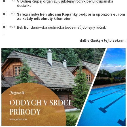
V Dolnej Krupej organizujú jubilejný ročník behu Krupanská
7.5.
desiatka
Saleziánsky beh ulicami Kopánky podporia sponzori eurom
2.5.
za každý odbehnutý kilometer
Beh Bohdanovská sedmička bude mať jubilejný ročník
25.4.
ďalšie články v tejto sekcii ››