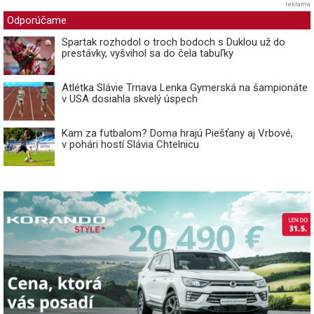
reklama
Odporúčame
Spartak rozhodol o troch bodoch s Duklou už do
prestávky, vyšvihol sa do čela tabuľky
Atlétka Slávie Trnava Lenka Gymerská na šampionáte
v USA dosiahla skvelý úspech
Kam za futbalom? Doma hrajú Piešťany aj Vrbové,
v pohári hostí Slávia Chtelnicu