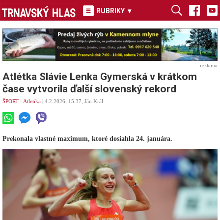
RUBRIKY
▾
reklama
Atlétka Slávie Lenka Gymerská v krátkom
čase vytvorila ďalší slovenský rekord
ŠPORT
-
Atletika
| 4.2.2026, 15.37, Ján Král
Prekonala vlastné maximum, ktoré dosiahla 24. januára.