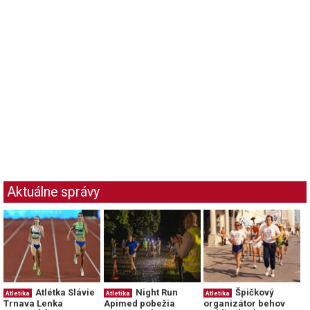
Aktuálne správy
Atlétka Slávie
Night Run
Špičkový
Atletika
Atletika
Atletika
Trnava Lenka
Apimed pobežia
organizátor behov