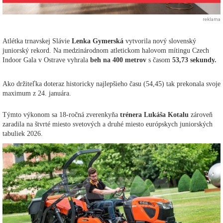
reklama
Atlétka trnavskej Slávie
Lenka Gymerská
vytvorila nový slovenský
juniorský rekord. Na medzinárodnom atletickom halovom mítingu Czech
Indoor Gala v Ostrave vyhrala
beh na 400 metrov
s časom
53,73 sekundy.
Ako držiteľka doteraz historicky najlepšieho času (54,45) tak prekonala svoje
maximum z 24. januára.
Týmto výkonom sa 18-ročná zverenkyňa
trénera Lukáša Kotalu
zároveň
zaradila na štvrté miesto svetových a druhé miesto európskych juniorských
tabuliek 2026.