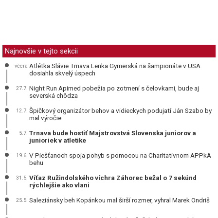
Najnovšie v tejto sekcii
Atlétka Slávie Trnava Lenka Gymerská na šampionáte v USA
včera
dosiahla skvelý úspech
Night Run Apimed pobežia po zotmení s čelovkami, bude aj
27.7.
severská chôdza
Špičkový organizátor behov a vidieckych podujatí Ján Szabo by
12.7.
mal výročie
Trnava bude hostiť Majstrovstvá Slovenska juniorov a
5.7.
junioriek v atletike
V Piešťanoch spoja pohyb s pomocou na Charitatívnom APPkA
19.6.
behu
Víťaz Ružindolského víchra Záhorec bežal o 7 sekúnd
31.5.
rýchlejšie ako vlani
Saleziánsky beh Kopánkou mal širší rozmer, vyhral Marek Ondriš
25.5.