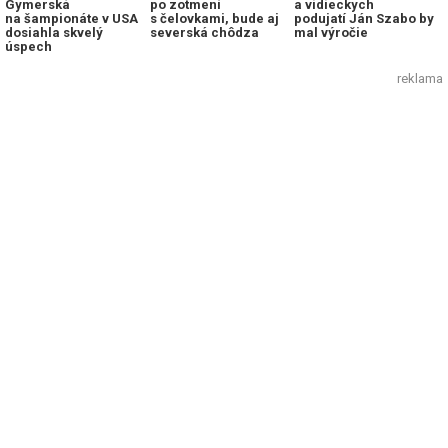
Gymerská
po zotmení
a vidieckych
na šampionáte v USA
s čelovkami, bude aj
podujatí Ján Szabo by
dosiahla skvelý
severská chôdza
mal výročie
úspech
reklama