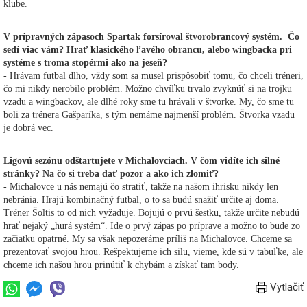
klube.
V prípravných zápasoch Spartak forsíroval štvorobrancový systém. Čo
sedí viac vám? Hrať klasického ľavého obrancu, alebo wingbacka pri
systéme s troma stopérmi ako na jeseň?
- Hrávam futbal dlho, vždy som sa musel prispôsobiť tomu, čo chceli tréneri,
čo mi nikdy nerobilo problém. Možno chvíľku trvalo zvyknúť si na trojku
vzadu a wingbackov, ale dlhé roky sme tu hrávali v štvorke. My, čo sme tu
boli za trénera Gašparíka, s tým nemáme najmenší problém. Štvorka vzadu
je dobrá vec.
Ligovú sezónu odštartujete v Michalovciach. V čom vidíte ich silné
stránky? Na čo si treba dať pozor a ako ich zlomiť?
- Michalovce u nás nemajú čo stratiť, takže na našom ihrisku nikdy len
nebránia. Hrajú kombinačný futbal, o to sa budú snažiť určite aj doma.
Tréner Šoltis to od nich vyžaduje. Bojujú o prvú šestku, takže určite nebudú
hrať nejaký „hurá systém“. Ide o prvý zápas po príprave a možno to bude zo
začiatku opatrné. My sa však nepozeráme príliš na Michalovce. Chceme sa
prezentovať svojou hrou. Rešpektujeme ich silu, vieme, kde sú v tabuľke, ale
chceme ich našou hrou prinútiť k chybám a získať tam body.
Vytlačiť