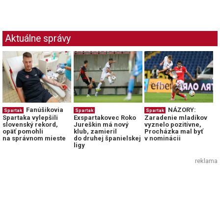
Aktuálne správy
Fanúšikovia
NÁZORY:
Spartak
Spartak
Spartak
Spartaka vylepšili
Exspartakovec Roko
Zaradenie mladíkov
slovenský rekord,
Jureškin má nový
vyznelo pozitívne,
opäť pomohli
klub, zamieril
Procházka mal byť
na správnom mieste
do druhej španielskej
v nominácii
ligy
reklama