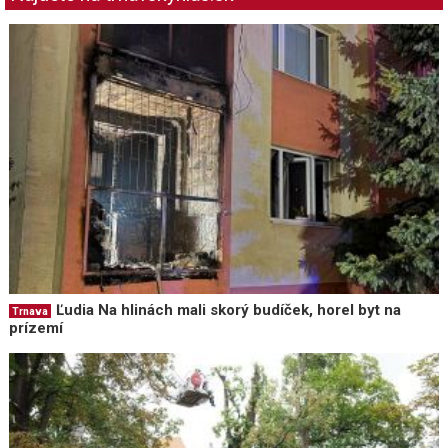
Ľudia Na hlinách mali skorý budíček, horel byt na
Trnava
prízemí