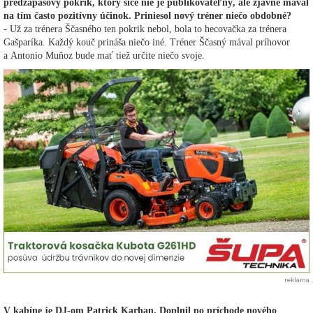
predzápasový pokrik, ktorý síce nie je publikovateľný, ale zjavne mával
na tím často pozitívny účinok. Priniesol nový tréner niečo obdobné?
- Už za trénera Ščasného ten pokrik nebol, bola to hecovačka za trénera
Gašparíka. Každý kouč prináša niečo iné. Tréner Ščasný mával príhovor
a Antonio Muňoz bude mať tiež určite niečo svoje.
reklama
V kabíne je DJ-om Patrick Karhan. Doplnil po príchode nového