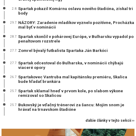
Spartak pokazil Komárnu oslavu nového štadióna, získal tri
2.8.
body
NÁZORY: Zaradenie mladíkov vyznelo pozitívne, Procházka
29.7.
mal byť v nominácii
Spartak skončil v pohárovej Európe, v Bulharsku vypadol po
28.7.
penaltovom rozstrele
Zomrel bývalý futbalista Spartaka Ján Barkóci
27.7.
Spartak odcestoval do Bulharska, v nominácii chýbajú
27.7.
viaceré opory
Spartakovec Vantruba mal kapitánsku premiéru, Skalica
26.7.
bude hľadať brankára
Spartak sklamal hneď v prvom kole, po slabom výkone
25.7.
remizoval so Skalicou
Bukovský je vďačný trénerovi za šancu: Mojím snom je
25.7.
hrávať na trnavskom štadióne
ďalšie články v tejto sekcii ››