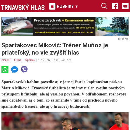
RUBRIKY
▾
reklama
Spartakovec Mikovič: Tréner Muňoz je
priateľský, no vie zvýšiť hlas
ŠPORT
-
Futbal
-
Spartak
| 6.2.2026, 07.00, Ján Král
Spartakovskú kabínu povedie aj v jarnej časti s kapitánskou páskou
Martin Mikovič. Trnavský futbalista je známy nielen svojím poctivým
prístupom k futbalu, ale aj veselou povahou. V odľahčenom rozhovore
sme debatovali aj o tom, čo sa zmenilo v tíme od príchodu nového
španielskeho trénera, ale aj o hráčovej budúcnosti.