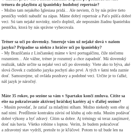
trénera do playlistu aj španielsky hudobný repertoár?
- Možno tam nejakého Iglesiasa pridá... Ale neviem, či by nás práve tieto
pesničky vedeli nabudiť na zápas. Máme dobrý repertoár a Paťo púšťa dobré
veci. Sú tam nejaké novinky, niečo doplnil, ale nepoznám žiadnu španielsku
pesničku, ktorá by nás správne vyhecovala.
Tréner sa učí po slovensky. Smeruje vám už nejaké slová v našom
jazyku? Prípadne sa niekto z hráčov učí po španielsky?
- My Brazilčania z Linčianskej máme v krvi portugalčinu, čiže niečomu
rozumiem... Ale vážne, tréner je rozumný a chce zapadnúť. Má slovenský
realizák, takže určite sa nejaké veci učí po slovensky. Viete ako to býva, aké
slová človek z cudzieho jazyka pochytí ako prvé. A tých v šatni teda zaznie
dosť. Samozrejme, už ovláda pozdravy a podobné veci. Určite je to ťažké,
náš jazyk je náročný.
Máte 35 rokov, po sezóne sa vám v Spartaku končí zmluva. Cítite sa
ešte na pokračovanie aktívnej hráčskej kariéry aj v ďalšej sezóne?
- Musím povedať, že zatiaľ za mladými stíham. Možno niekedy som ešte aj
nad nimi. Predĺženie kontraktu závisí od klubu aj odo mňa. Musím podávať
dobré výkony a byť zdravý. Cítim sa dobre. Aj tréningy sú teraz zaujímavé,
dosť nás bavia. Všetko robíme s loptou. Verím, že budem pokračovať
a zdravotný stav vydrží, pretože to je kľúčové. Potom to už bude len na