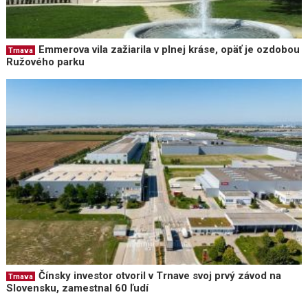
Emmerova vila zažiarila v plnej kráse, opäť je ozdobou
Trnava
Ružového parku
Čínsky investor otvoril v Trnave svoj prvý závod na
Trnava
Slovensku, zamestnal 60 ľudí