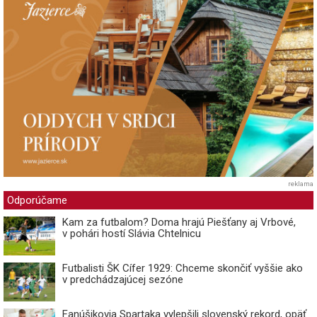
reklama
Odporúčame
Kam za futbalom? Doma hrajú Piešťany aj Vrbové,
v pohári hostí Slávia Chtelnicu
Futbalisti ŠK Cífer 1929: Chceme skončiť vyššie ako
v predchádzajúcej sezóne
Fanúšikovia Spartaka vylepšili slovenský rekord, opäť