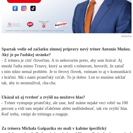
reklama
Spartak vedie od začiatku zimnej prípravy nový tréner Antonio Muňoz.
Aký je po ľudskej stránke?
- Z trénera je cítiť človečinu. A to nehovorím preto, aby som hrával. Aj
mnohí ľudia mimo Trnavy, ktorý sa stretli s trénerom, hovorili, že zatiaľ
s ním nikto nemal problém. Je to férový človek, vnímam to aj v komunikácii
s hráčmi. Má s nami priateľský vzťah. To je dobre. Len to musíme udržať
tak, aby to nezneužíval, cha-cha.
Ukázal už aj tvrdosť a zvýšil na mužstvo hlas?
- Tréner vystupuje priateľsky, ale zase, keď máme nejaké veci robiť na 100
percent a vidí tam nejaké zľahčenie alebo nedôslednosť, tak vie zvýšiť hlas.
Keď treba, vstúpi do tréningu a reaguje.
Za trénera Michala Gašparíka ste mali v kabíne špecifický