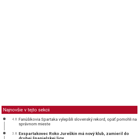
Najnovšie v tejto sekcii
Fanúšikovia Spartaka vylepšili slovenský rekord, opäť pomohli na
4.8.
správnom mieste
Exspartakovec Roko Jureškin má nový klub, zamieril do
3.8.
druhej španielskej ligy