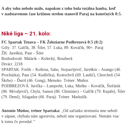
A aby toho nebolo málo, napokon z toho bola totálna hanba, keď
v nadstavenom čase krížnou strelou stanovil Paraj na konečných 0:5.
Niké liga – 21. kolo:
FC Spartak Trnava – FK Železiarne Podbrezová 0:5 (0:2)
Góly: 37. Galčík, 38. Šiler, 57. Luka, 89. Kováčik, 90+. Paraj
ŽK: Jureškin, Paur - Šiler
Rozhodovali: Malárik – Košecký, Roszbeck
Diváci: 2218
SPARTAK: Frelih – Koštrna, Sabo, Stojsavljevič, Jureškin – Azango (46.
Procházka), Paur (54. Kudlička), Kratochvíl (69. Laušič), Chorcheli (54.
Škrbo) – Ďuriš (46. Gong), Metsoko. Tréner: Muňoz.
PODBREZOVÁ: Jurička – Lampreht, Luka, Mielke – Kováčik, Štefánik
(86. Mrvaljevič), Chyla, Sanusi (86. Chiminec) – Galčík (79. Kujabi), Šiler
(79. Deml), Silagadze (66. Paraj). Tréner: Markulík.
Antonio Muňoz, tréner Spartaka:
„Od začiatku stretnutia sme neboli
v zápase, chýbala nám agresivita, neboli sme organizovaní. Nemám viac
k tomu čo povedať.“