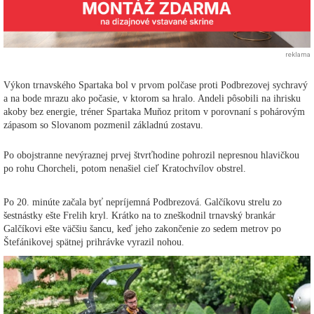
reklama
Výkon trnavského Spartaka bol v prvom polčase proti Podbrezovej sychravý
a na bode mrazu ako počasie, v ktorom sa hralo. Andeli pôsobili na ihrisku
akoby bez energie, tréner Spartaka Muňoz pritom v porovnaní s pohárovým
zápasom so Slovanom pozmenil základnú zostavu.
Po obojstranne nevýraznej prvej štvrťhodine pohrozil nepresnou hlavičkou
po rohu Chorcheli, potom nenašiel cieľ Kratochvílov obstrel.
Po 20. minúte začala byť nepríjemná Podbrezová. Galčíkovu strelu zo
šestnástky ešte Frelih kryl. Krátko na to zneškodnil trnavský brankár
Galčíkovi ešte väčšiu šancu, keď jeho zakončenie zo sedem metrov po
Štefánikovej spätnej prihrávke vyrazil nohou.