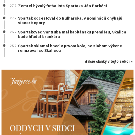
Zomrel bývalý futbalista Spartaka Ján Barkóci
27.7.
Spartak odcestoval do Bulharska, v nominácii chýbajú
27.7.
viaceré opory
Spartakovec Vantruba mal kapitánsku premiéru, Skalica
26.7.
bude hľadať brankára
Spartak sklamal hneď v prvom kole, po slabom výkone
25.7.
remizoval so Skalicou
ďalšie články v tejto sekcii ››