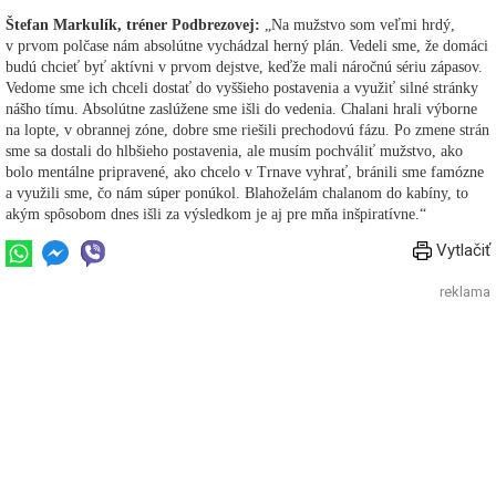
Štefan Markulík, tréner Podbrezovej:
„Na mužstvo som veľmi hrdý,
v prvom polčase nám absolútne vychádzal herný plán. Vedeli sme, že domáci
budú chcieť byť aktívni v prvom dejstve, keďže mali náročnú sériu zápasov.
Vedome sme ich chceli dostať do vyššieho postavenia a využiť silné stránky
nášho tímu. Absolútne zaslúžene sme išli do vedenia. Chalani hrali výborne
na lopte, v obrannej zóne, dobre sme riešili prechodovú fázu. Po zmene strán
sme sa dostali do hlbšieho postavenia, ale musím pochváliť mužstvo, ako
bolo mentálne pripravené, ako chcelo v Trnave vyhrať, bránili sme famózne
a využili sme, čo nám súper ponúkol. Blahoželám chalanom do kabíny, to
akým spôsobom dnes išli za výsledkom je aj pre mňa inšpiratívne.“
Vytlačiť
reklama