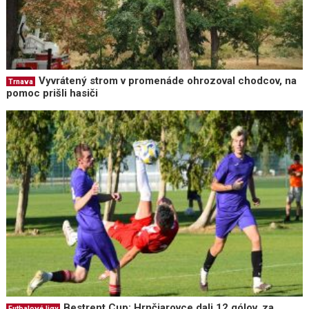
Vyvrátený strom v promenáde ohrozoval chodcov, na
Trnava
pomoc prišli hasiči
Bestrent Cup: Hrnčiarovce dali 12 gólov, za
Futbalové ligy