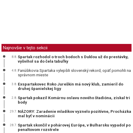
Najnovšie v tejto sekcii
Spartak rozhodol o troch bodoch s Duklou už do prestávky,
8.8.
vyšvihol sa do čela tabuľky
Fanúšikovia Spartaka vylepšili slovenský rekord, opäť pomohli na
4.8.
správnom mieste
Exspartakovec Roko Jureškin má nový klub, zamieril do
3.8.
druhej španielskej ligy
Spartak pokazil Komárnu oslavu nového štadióna, získal tri
2.8.
body
NÁZORY: Zaradenie mladíkov vyznelo pozitívne, Procházka
29.7.
mal byť v nominácii
Spartak skončil v pohárovej Európe, v Bulharsku vypadol po
28.7.
penaltovom rozstrele