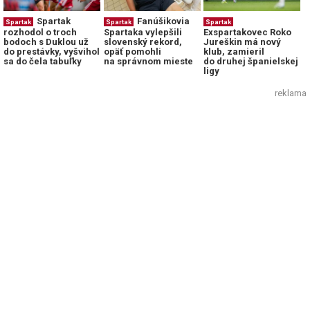
Spartak
Fanúšikovia
Spartak
Spartak
Spartak
rozhodol o troch
Spartaka vylepšili
Exspartakovec Roko
bodoch s Duklou už
slovenský rekord,
Jureškin má nový
do prestávky, vyšvihol
opäť pomohli
klub, zamieril
sa do čela tabuľky
na správnom mieste
do druhej španielskej
ligy
reklama