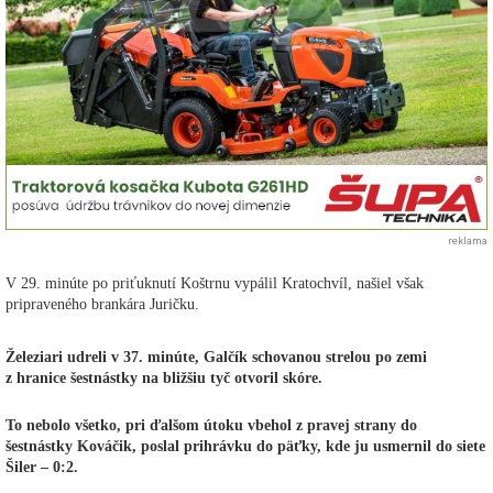
reklama
V 29. minúte po priťuknutí Koštrnu vypálil Kratochvíl, našiel však
pripraveného brankára Juričku.
Železiari udreli v 37. minúte, Galčík schovanou strelou po zemi
z hranice šestnástky na bližšiu tyč otvoril skóre.
To nebolo všetko, pri ďalšom útoku vbehol z pravej strany do
šestnástky Kováčik, poslal prihrávku do päťky, kde ju usmernil do siete
Šiler – 0:2.