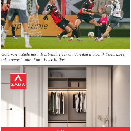
Galčíkovi v strele nestihli zabrániť Paur ani Jureškin a útočník Podbrezovej
takto otvoril skóre. Foto: Peter Kollár