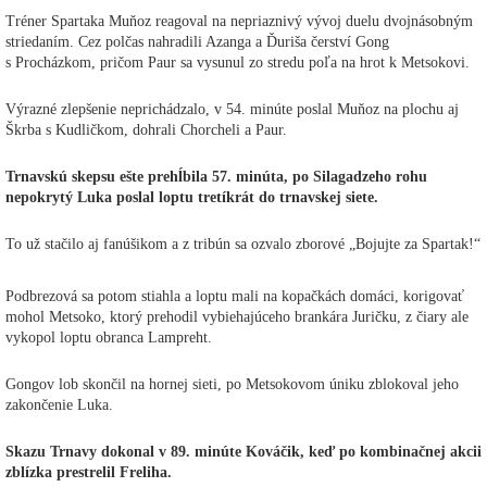
Tréner Spartaka Muňoz reagoval na nepriaznivý vývoj duelu dvojnásobným
striedaním. Cez polčas nahradili Azanga a Ďuriša čerství Gong
s Procházkom, pričom Paur sa vysunul zo stredu poľa na hrot k Metsokovi.
Výrazné zlepšenie neprichádzalo, v 54. minúte poslal Muňoz na plochu aj
Škrba s Kudličkom, dohrali Chorcheli a Paur.
Trnavskú skepsu ešte prehĺbila 57. minúta, po Silagadzeho rohu
nepokrytý Luka poslal loptu tretíkrát do trnavskej siete.
To už stačilo aj fanúšikom a z tribún sa ozvalo zborové „Bojujte za Spartak!“
Podbrezová sa potom stiahla a loptu mali na kopačkách domáci, korigovať
mohol Metsoko, ktorý prehodil vybiehajúceho brankára Juričku, z čiary ale
vykopol loptu obranca Lampreht.
Gongov lob skončil na hornej sieti, po Metsokovom úniku zblokoval jeho
zakončenie Luka.
Skazu Trnavy dokonal v 89. minúte Kováčik, keď po kombinačnej akcii
zblízka prestrelil Freliha.