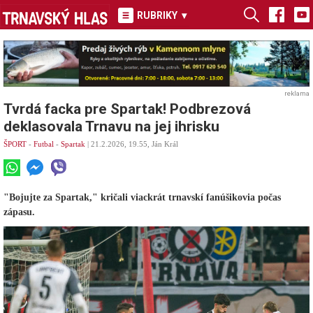
RUBRIKY
▾
reklama
Tvrdá facka pre Spartak! Podbrezová
deklasovala Trnavu na jej ihrisku
ŠPORT
-
Futbal
-
Spartak
| 21.2.2026, 19.55, Ján Král
"Bojujte za Spartak," kričali viackrát trnavskí fanúšikovia počas
zápasu.